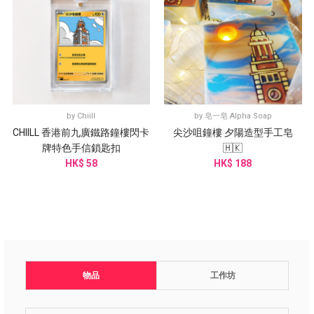
by
Chiill
by
皂一皂 Alpha Soap
CHIILL 香港前九廣鐵路鐘樓閃卡
尖沙咀鐘樓 夕陽造型手工皂
牌特色手信鎖匙扣
🇭🇰
HK$ 58
HK$ 188
物品
工作坊