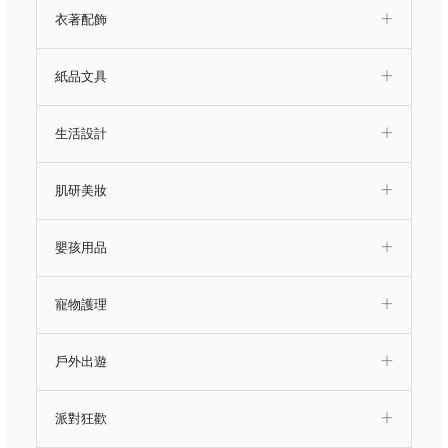
衣著配飾
紙品文具
生活設計
肌研美妝
嬰孩用品
寵物護理
戶外出遊
派對狂歡