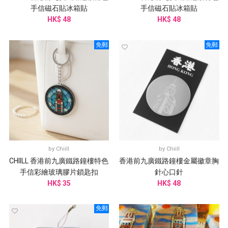
手信磁石貼冰箱貼
手信磁石貼冰箱貼
HK$ 48
HK$ 48
免郵
免郵
by
Chiill
by
Chiill
CHIILL 香港前九廣鐵路鐘樓特色
香港前九廣鐵路鐘樓金屬徽章胸
手信彩繪玻璃膠片鎖匙扣
針心口針
HK$ 35
HK$ 48
免郵