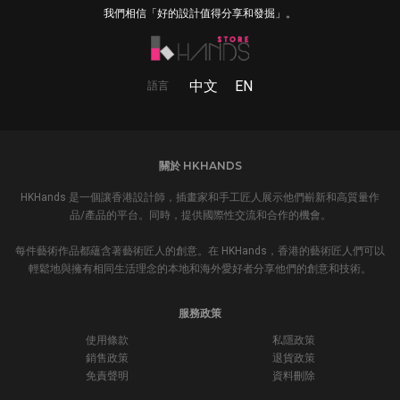
我們相信「好的設計值得分享和發掘」。
中文
EN
語言
關於 HKHANDS
HKHands 是一個讓香港設計師，插畫家和手工匠人展示他們嶄新和高質量作
品/產品的平台。同時，提供國際性交流和合作的機會。
每件藝術作品都蘊含著藝術匠人的創意。在 HKHands，香港的藝術匠人們可以
輕鬆地與擁有相同生活理念的本地和海外愛好者分享他們的創意和技術。
服務政策
使用條款
私隱政策
銷售政策
退貨政策
免責聲明
資料刪除