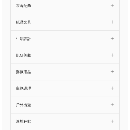
衣著配飾
紙品文具
生活設計
肌研美妝
嬰孩用品
寵物護理
戶外出遊
派對狂歡