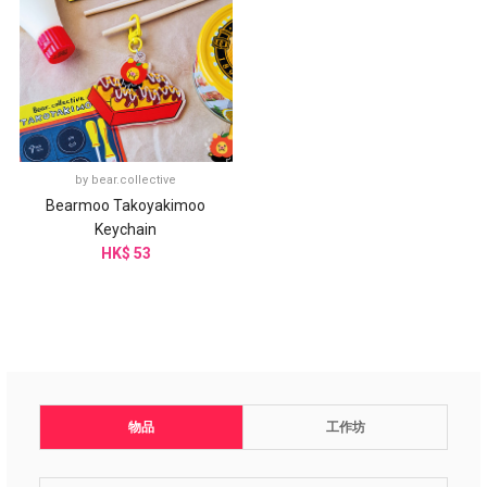
by
bear.collective
Bearmoo Takoyakimoo
Keychain
HK$ 53
物品
工作坊