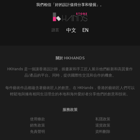
我們相信「好的設計值得分享和發掘」。
中文
EN
語言
關於 HKHANDS
HKHands 是一個讓香港設計師，插畫家和手工匠人展示他們嶄新和高質量作
品/產品的平台。同時，提供國際性交流和合作的機會。
每件藝術作品都蘊含著藝術匠人的創意。在 HKHands，香港的藝術匠人們可以
輕鬆地與擁有相同生活理念的本地和海外愛好者分享他們的創意和技術。
服務政策
使用條款
私隱政策
銷售政策
退貨政策
免責聲明
資料刪除