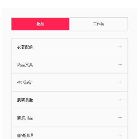
物品
工作坊
衣著配飾
紙品文具
生活設計
肌研美妝
嬰孩用品
寵物護理