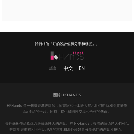
我們相信「好的設計值得分享和發掘」。
中文
EN
語言
關於 HKHANDS
HKHands 是一個讓香港設計師，插畫家和手工匠人展示他們嶄新和高質量作
品/產品的平台。同時，提供國際性交流和合作的機會。
每件藝術作品都蘊含著藝術匠人的創意。在 HKHands，香港的藝術匠人們可以
輕鬆地與擁有相同生活理念的本地和海外愛好者分享他們的創意和技術。