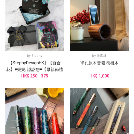
by
Stephy
by
微森林
【StephyDesignHK】【百合
單孔原木音箱 胡桃木
花】♥媽媽, 謝謝您♥【母親節禮
HK$ 250 - 375
物】絲巾禮盒
HK$ 1,000