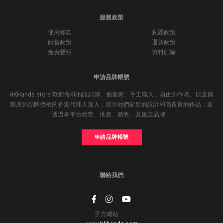
服務政策
使用條款
私隱政策
銷售政策
退貨政策
免責聲明
資料刪除
申請品牌帳號
HKHands store 歡迎香港的設計師、插畫家、手工職人、自由創作者、以及國
際原創品牌授權的香港代理人加入，展示他們嶄新的設計和高質量的作品，並
透過本平台經營、推廣、銷售、及建立品牌。
申請品牌帳號
聯絡我們
官方網站