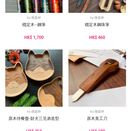
by
微森林
by
微森林
穩定木--鋼筆
穩定木鋼珠筆
HK$ 1,700
HK$ 460
by
微森林
by
微森林
原木侍餐盤-財犬三兄弟造型
原木美工刀