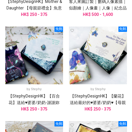
【StephyDesignHK】Mother &
客人來圖訂製｜數碼人像素描｜
Daughter 【母親節禮盒】魚意
似顏繪｜人像畫｜人像｜紀念品
花絲巾、絲巾扣
HK$ 250 - 375
HK$ 500 - 1,600
｜
免郵
免郵
by
Stephy
by
Stephy
【StephyDesignHK】【百合
【StephyDesignHK】【蘭花】
花】送給♥婆婆/奶奶-謝謝妳
送給最好的♥婆婆/奶奶♥【母親
♥【母親節禮物】
HK$ 250 - 375
節禮物】絲巾禮盒
HK$ 250 - 375
免郵
免郵