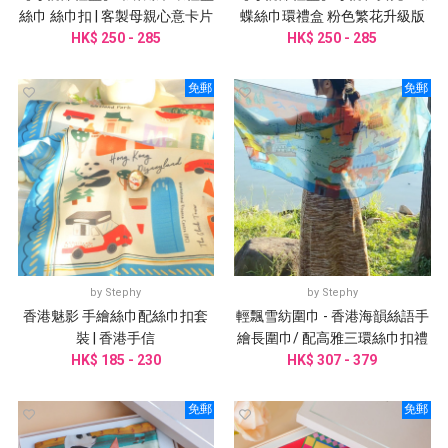
絲巾 絲巾扣 | 客製母親心意卡片
蝶絲巾環禮盒 粉色繁花升級版
HK$ 250 - 285
HK$ 250 - 285
免郵
免郵
by
Stephy
by
Stephy
香港魅影 手繪絲巾配絲巾扣套
輕飄雪紡圍巾 - 香港海韻絲語手
裝 | 香港手信
繪長圍巾/ 配高雅三環絲巾扣禮
HK$ 185 - 230
HK$ 307 - 379
盒
免郵
免郵