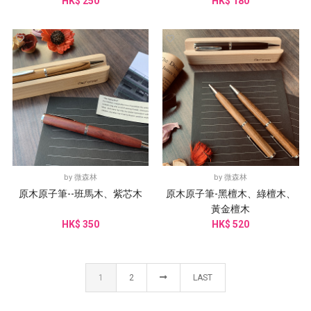
HK$ 250
HK$ 180
by
微森林
by
微森林
原木原子筆--班馬木、紫芯木
原木原子筆-黑檀木、綠檀木、
黃金檀木
HK$ 350
HK$ 520
1
2
LAST