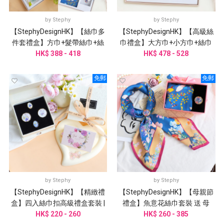
by
Stephy
by
Stephy
【StephyDesignHK】【絲巾多
【StephyDesignHK】【高級絲
件套禮盒】方巾+髮帶絲巾+絲
巾禮盒】大方巾+小方巾+絲巾
巾扣 多件套經典禮盒 | 客製化
HK$ 388 - 418
扣 三入經典高級禮盒 | 客製化
HK$ 478 - 528
免郵
免郵
by
Stephy
by
Stephy
【StephyDesignHK】【精緻禮
【StephyDesignHK】【母親節
盒】四入絲巾扣高級禮盒套裝 |
禮盒】魚意花絲巾套裝 送 母
HK$ 220 - 260
客製化禮物
親、丈母娘、婆婆、乾媽
HK$ 260 - 385