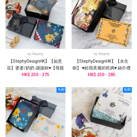
by
Stephy
by
Stephy
【StephyDesignHK】【如意
【StephyDesignHK】【永生
花】婆婆/奶奶-謝謝妳♥【母親
樹】 ♥給我美麗的乾媽♥ 絲巾禮
節禮物】絲巾禮盒
HK$ 250 - 375
HK$ 250 - 285
盒
免郵
免郵