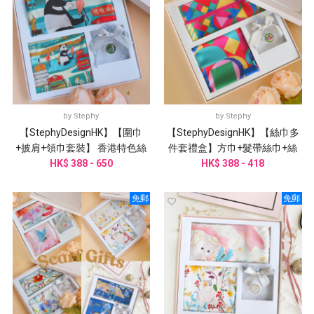
by
Stephy
by
Stephy
【StephyDesignHK】【圍巾
【StephyDesignHK】【絲巾多
+披肩+領巾套裝】 香港特色絲
件套禮盒】方巾+髮帶絲巾+絲
巾+手工絲巾扣
HK$ 388 - 650
巾扣 多件套經典禮盒 | 客製化
HK$ 388 - 418
免郵
免郵