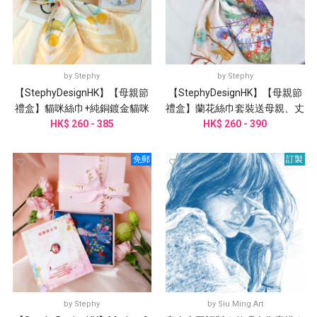
by
Stephy
by
Stephy
【StephyDesignHK】【母親節
【StephyDesignHK】【母親節
禮盒】貓咪絲巾+純銅鍍金貓咪
禮盒】蘭花絲巾套裝送母親、丈
三環絲巾扣 高級禮盒套裝
HK$ 260 - 385
母娘、婆婆、阿嬤、外祖母
HK$ 260 - 390
免郵
訂製
by
Stephy
by
Siu Ming Art