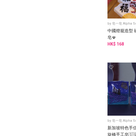
by
皂一皂 Alpha S
中國燈籠造型 
皂🪭
HK$ 168
by
皂一皂 Alpha S
新加坡特色手信
旋橋手工皂🇸