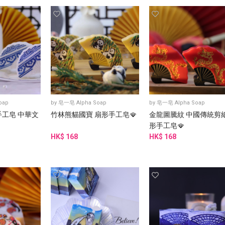
oap
by
皂一皂 Alpha Soap
by
皂一皂 Alpha Soap
工皂 中華文
竹林熊貓國寶 扇形手工皂🪭
金龍圖騰紋 中國傳統剪紙
形手工皂🪭
HK$ 168
HK$ 168