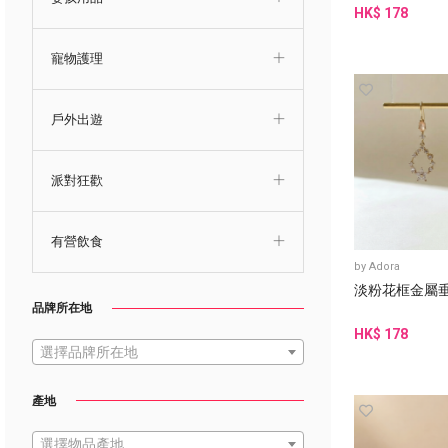
HK$ 178
寵物護理
戶外出遊
派對狂歡
有營飲食
by
Adora
淡粉花框金屬
品牌所在地
HK$ 178
選擇品牌所在地
產地
選擇物品產地