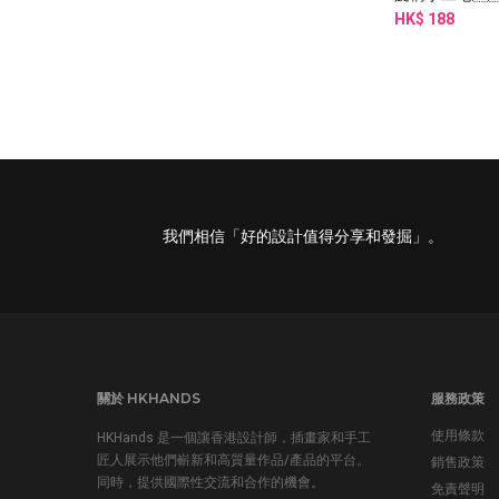
HK$ 188
我們相信「好的設計值得分享和發掘」。
關於 HKHANDS
服務政策
使用條款
HKHands 是一個讓香港設計師，插畫家和手工
匠人展示他們嶄新和高質量作品/產品的平台。
銷售政策
同時，提供國際性交流和合作的機會。
免責聲明