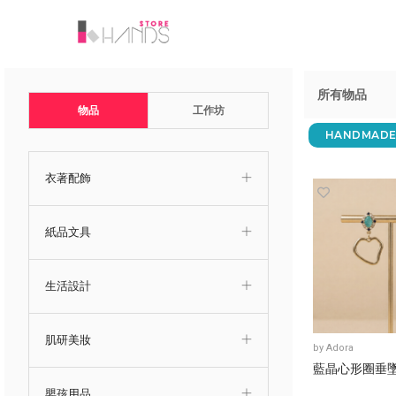
所有物品
物品
工作坊
HANDMADE
衣著配飾
紙品文具
生活設計
肌研美妝
by
Adora
藍晶心形圈垂
嬰孩用品