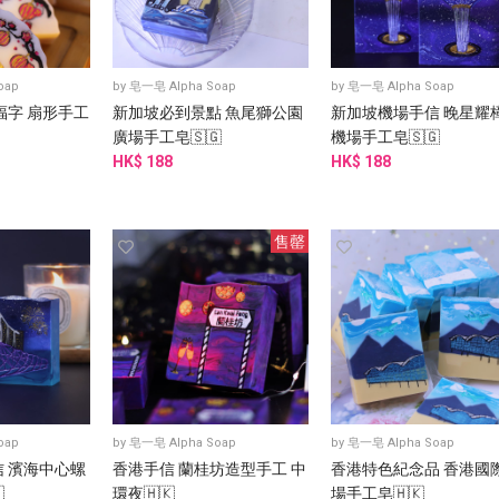
oap
by
皂一皂 Alpha Soap
by
皂一皂 Alpha Soap
福字 扇形手工
新加坡必到景點 魚尾獅公園
新加坡機場手信 晚星耀
廣場手工皂🇸🇬
機場手工皂🇸🇬
HK$ 188
HK$ 188
售罄
oap
by
皂一皂 Alpha Soap
by
皂一皂 Alpha Soap
 濱海中心螺
香港手信 蘭桂坊造型手工 中
香港特色紀念品 香港國

環夜🇭🇰
場手工皂🇭🇰