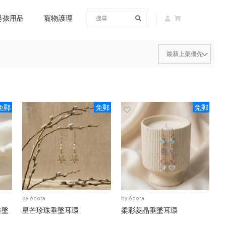
嬰孩用品
寵物護理
免郵
免郵
免郵
by
Adora
by
Adora
垂墜
星芒珍珠垂墜耳環
柔彩菱晶垂墜耳環