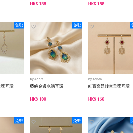
HK$ 188
HK$ 188
免郵
免郵
by
Adora
by
Adora
垂墜耳環
藍綠金邊水滴耳環
紅寶宮廷鏤空垂墜耳環
HK$ 188
HK$ 168
免郵
免郵