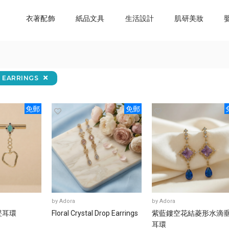
衣著配飾
紙品文具
生活設計
肌研美妝
 EARRINGS
免郵
免郵
by
Adora
by
Adora
墜耳環
Floral Crystal Drop Earrings
紫藍鏤空花結菱形水滴
耳環