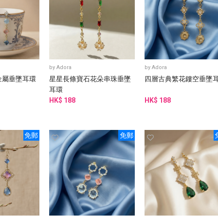
by
Adora
by
Adora
金屬垂墜耳環
星星長條寶石花朵串珠垂墜
四層古典繁花鏤空垂墜
耳環
HK$ 188
HK$ 188
免郵
免郵