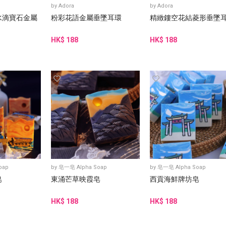
by
Adora
by
Adora
水滴寶石金屬
粉彩花語金屬垂墜耳環
精緻鏤空花結菱形垂墜
HK$ 188
HK$ 188
oap
by
皂一皂 Alpha Soap
by
皂一皂 Alpha Soap
皂
東涌芒草映霞皂
西貢海鮮牌坊皂
HK$ 188
HK$ 188