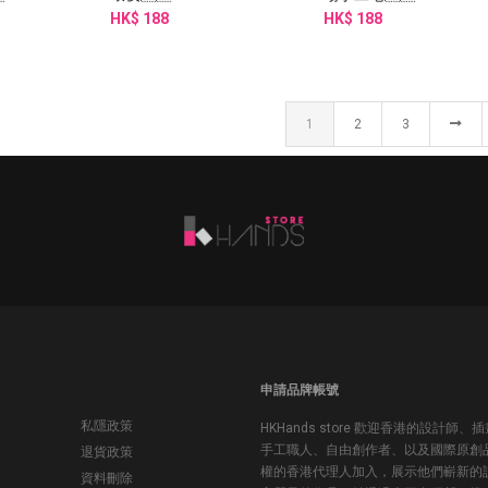
HK$ 188
HK$ 188
1
2
3
申請品牌帳號
私隱政策
HKHands store 歡迎香港的設計師、
手工職人、自由創作者、以及國際原創
退貨政策
權的香港代理人加入，展示他們嶄新的
資料刪除