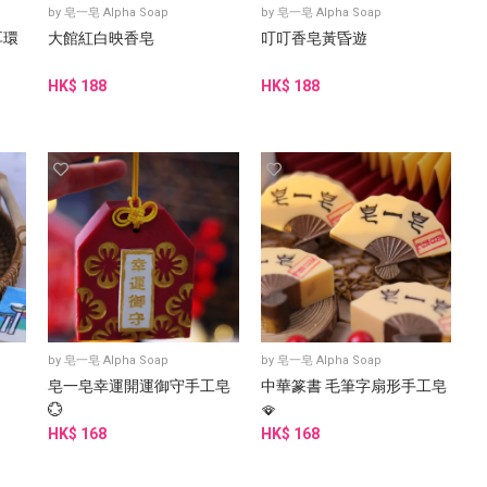
by
皂一皂 Alpha Soap
by
皂一皂 Alpha Soap
耳環
大館紅白映香皂
叮叮香皂黃昏遊
HK$ 188
HK$ 188
by
皂一皂 Alpha Soap
by
皂一皂 Alpha Soap
皂一皂幸運開運御守手工皂
中華篆書 毛筆字扇形手工皂
💮
🪭
HK$ 168
HK$ 168