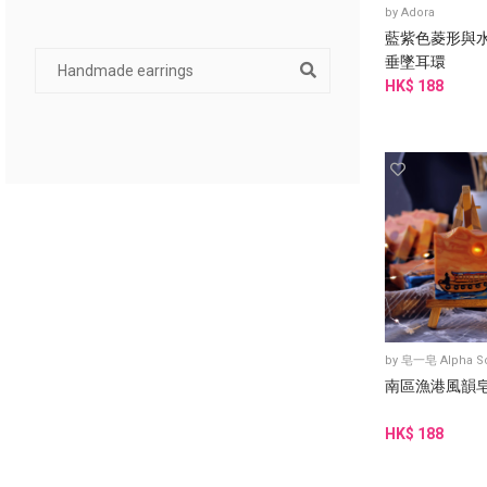
by
Adora
藍紫色菱形與
垂墜耳環
HK$ 188
by
皂一皂 Alpha S
南區漁港風韻
HK$ 188