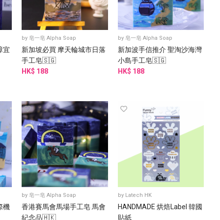
by
皂一皂 Alpha Soap
by
皂一皂 Alpha Soap
樟宜
新加坡必買 摩天輪城市日落
新加波手信推介 聖淘沙海灣
手工皂🇸🇬
小島手工皂🇸🇬
HK$ 188
HK$ 188
by
皂一皂 Alpha Soap
by
Latech HK
際機
香港賽馬會馬場手工皂 馬會
HANDMADE 烘焙Label 韓國
紀念品🇭🇰
貼紙