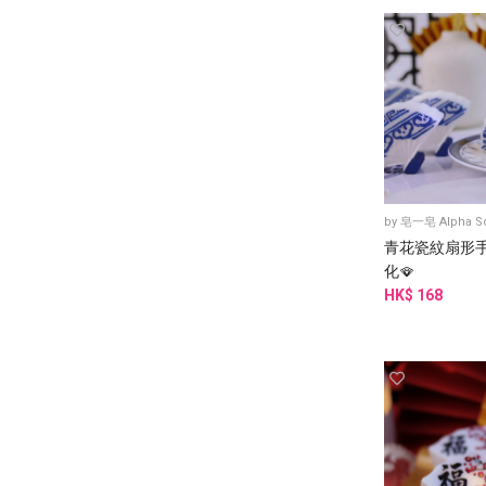
by
皂一皂 Alpha S
青花瓷紋扇形手
化🪭
HK$ 168