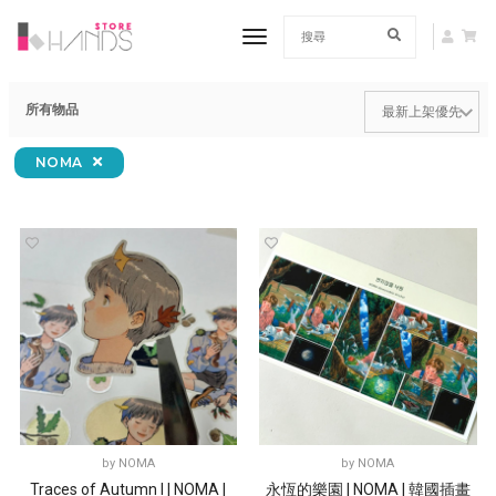
toggle navigation
所有物品
NOMA
by
NOMA
by
NOMA
Traces of Autumn I | NOMA |
永恆的樂園 | NOMA | 韓國插畫