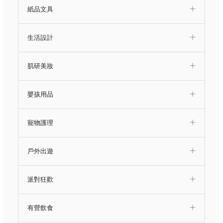
紙品文具
生活設計
肌研美妝
嬰孩用品
寵物護理
戶外出遊
派對狂歡
有營飲食