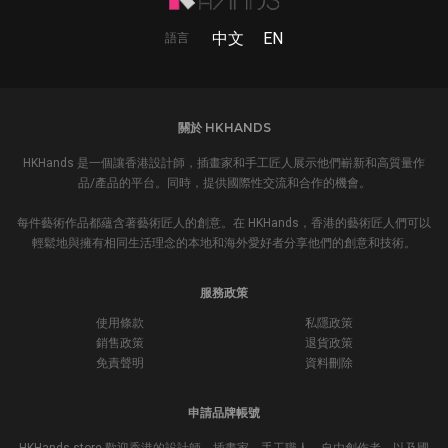
中文
EN
語言
關於 HKHANDS
HKHands 是一個讓香港設計師，插畫家和手工匠人展示他們嶄新和高質量作
品/產品的平台。同時，提供國際性交流和合作的機會。
每件藝術作品都蘊含著藝術匠人的創意。在 HKHands，香港的藝術匠人們可以
輕鬆地與擁有相同生活理念的本地和海外愛好者分享他們的創意和技術。
服務政策
使用條款
私隱政策
銷售政策
退貨政策
免責聲明
資料刪除
申請品牌帳號