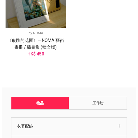
by
NOMA
《痕跡的花園》— NOMA 藝術
畫冊 / 插畫集 (韓文版)
HK$ 450
物品
工作坊
衣著配飾