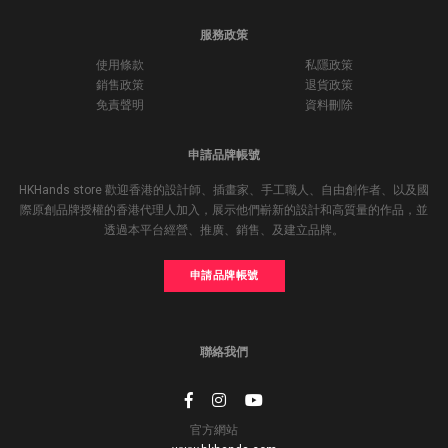
服務政策
使用條款
私隱政策
銷售政策
退貨政策
免責聲明
資料刪除
申請品牌帳號
HKHands store 歡迎香港的設計師、插畫家、手工職人、自由創作者、以及國
際原創品牌授權的香港代理人加入，展示他們嶄新的設計和高質量的作品，並
透過本平台經營、推廣、銷售、及建立品牌。
申請品牌帳號
聯絡我們
官方網站