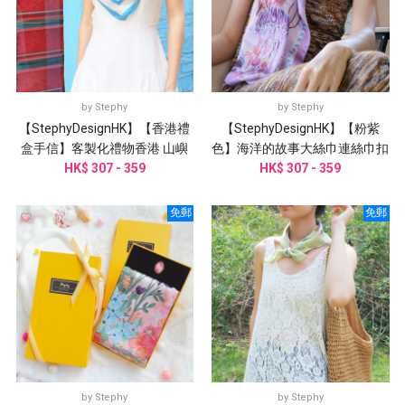
by
Stephy
by
Stephy
【StephyDesignHK】【香港禮
【StephyDesignHK】【粉紫
盒手信】客製化禮物香港 山嶼
色】海洋的故事大絲巾連絲巾扣
海手繪大方巾/ 配絲巾扣禮盒
HK$ 307 - 359
HK$ 307 - 359
高雅禮盒
免郵
免郵
by
Stephy
by
Stephy