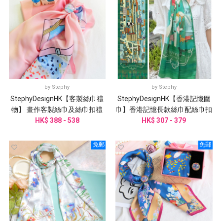
by
Stephy
by
Stephy
StephyDesignHK【客製絲巾禮
StephyDesignHK【香港記憶圍
物】 畫作客製絲巾及絲巾扣禮
巾】香港記憶長款絲巾配絲巾扣
盒| 客製謝師禮物
HK$ 388 - 538
HK$ 307 - 379
高貴禮盒
免郵
免郵