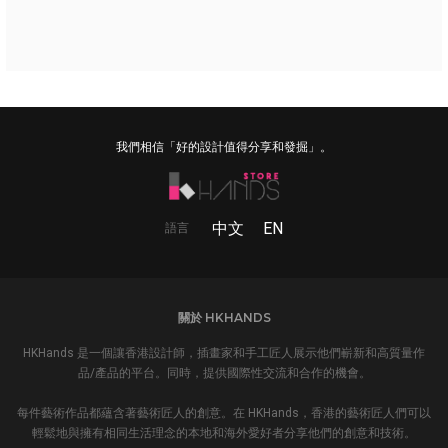
我們相信「好的設計值得分享和發掘」。
中文
EN
語言
關於 HKHANDS
HKHands 是一個讓香港設計師，插畫家和手工匠人展示他們嶄新和高質量作
品/產品的平台。同時，提供國際性交流和合作的機會。
每件藝術作品都蘊含著藝術匠人的創意。在 HKHands，香港的藝術匠人們可以
輕鬆地與擁有相同生活理念的本地和海外愛好者分享他們的創意和技術。