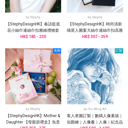
by
Stephy
by
Stephy
【StephyDesignHK】春語藍底
【StephyDesignHK】時尚清新
花小絲巾連絲巾扣雅緻禮物套
喵星人圖案大絲巾連絲巾扣高雅
裝/客製化禮物
HK$ 185 - 230
HK$ 307 - 359
禮盒
免郵
訂製
by
Stephy
by
Siu Ming Art
【StephyDesignHK】Mother &
客人來圖訂製｜數碼人像素描｜
Daughter 【母親節禮盒】魚意
似顏繪｜人像畫｜人像｜紀念品