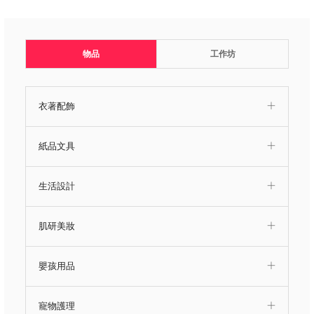
物品
工作坊
衣著配飾
紙品文具
生活設計
肌研美妝
嬰孩用品
寵物護理