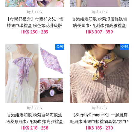
by
Stephy
by
Stephy
【母親節禮盒】母親和女兒 - 蝴
香港維港幻浪 粉紫浪漫輕飄雪
蝶絲巾環禮盒 粉色繁花升級版
紡長圍巾/ 配絲巾扣高雅禮盒
HK$ 250 - 285
HK$ 307 - 359
免郵
免郵
by
Stephy
by
Stephy
香港維港幻浪 粉紫自然海浪波
【StephyDesignHK】一起跳舞
邊菱形絲巾/ 配絲巾扣高雅禮盒
吧絲巾連絲巾扣禮物套裝/方巾/
HK$ 218 - 258
圍巾
頭巾/手腕帶/圍巾/姊姊禮物
HK$ 185 - 230