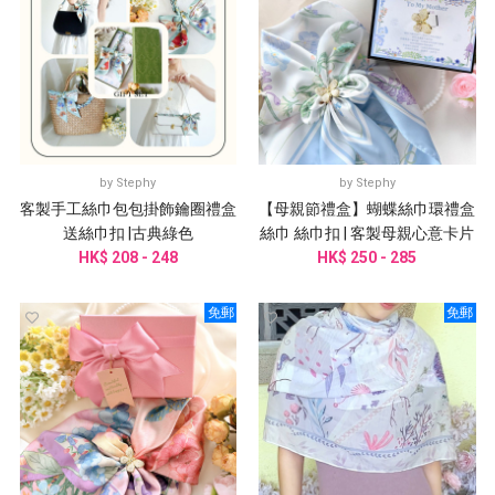
by
Stephy
by
Stephy
客製手工絲巾包包掛飾鑰圈禮盒
【母親節禮盒】蝴蝶絲巾環禮盒
送絲巾扣 |古典綠色
絲巾 絲巾扣 | 客製母親心意卡片
HK$ 208 - 248
HK$ 250 - 285
免郵
免郵