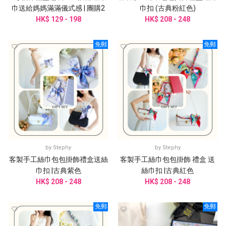
巾送給媽媽滿滿儀式感 | 團購2
巾扣 (古典粉紅色)
HK$ 129 - 198
件起訂
HK$ 208 - 248
免郵
免郵
by
Stephy
by
Stephy
客製手工絲巾包包掛飾禮盒送絲
客製手工絲巾包包掛飾 禮盒 送
巾扣 |古典紫色
絲巾扣 |古典紅色
HK$ 208 - 248
HK$ 208 - 248
免郵
免郵