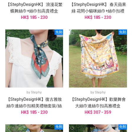
【StephyDesignHK】 浪漫花繁
【StephyDesignHK】 春天蘋果
蝶舞絲巾+絲巾扣高貴禮盒
綠 花間小貓咪絲巾+絲巾扣禮
HK$ 185 - 230
HK$ 185 - 230
盒/絲巾
免郵
免郵
by
Stephy
by
Stephy
【StephyDesignHK】復古雅致
【StephyDesignHK】歡樂舞會
絲巾連絲巾扣精美禮物套裝/絲
大絲巾連絲巾扣高雅禮盒
巾/小圍巾客製化禮物
HK$ 185 - 230
HK$ 307 - 359
免郵
免郵