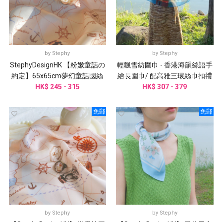
by
Stephy
by
Stephy
StephyDesignHK 【粉嫩童話の
輕飄雪紡圍巾 - 香港海韻絲語手
約定】65x65cm夢幻童話國絲
繪長圍巾/ 配高雅三環絲巾扣禮
巾+ 絲巾扣 高級禮盒
HK$ 245 - 315
HK$ 307 - 379
盒
免郵
免郵
by
Stephy
by
Stephy