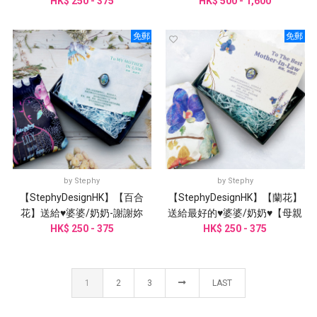
花絲巾、絲巾扣
HK$ 250 - 375
HK$ 500 - 1,600
｜
免郵
免郵
by
Stephy
by
Stephy
【StephyDesignHK】【百合
【StephyDesignHK】【蘭花】
花】送給♥婆婆/奶奶-謝謝妳
送給最好的♥婆婆/奶奶♥【母親
♥【母親節禮物】
HK$ 250 - 375
節禮物】絲巾禮盒
HK$ 250 - 375
1
2
3
LAST