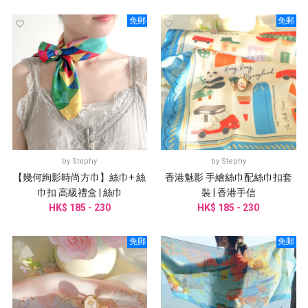
免郵
免郵
by
Stephy
by
Stephy
【幾何絢影時尚方巾】絲巾+ 絲
香港魅影 手繪絲巾配絲巾扣套
巾扣 高級禮盒 | 絲巾
裝 | 香港手信
HK$ 185 - 230
HK$ 185 - 230
免郵
免郵