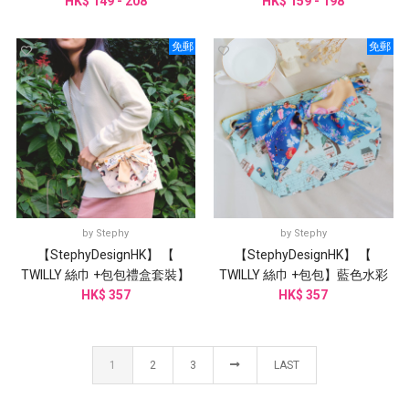
HK$ 149 - 208
物
巾配絲巾扣 感謝卡禮盒
HK$ 159 - 198
免郵
免郵
by
Stephy
by
Stephy
【StephyDesignHK】 【
【StephyDesignHK】 【
TWILLY 絲巾 +包包禮盒套裝】
TWILLY 絲巾 +包包】藍色水彩
奇幻旅行餃子包+ 貓的午後
HK$ 357
花 絲巾+兩用側背袋
HK$ 357
1
2
3
LAST