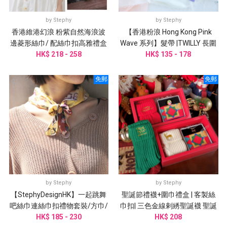
by
Stephy
by
Stephy
香港維港幻浪 粉紫自然海浪波
【香港粉浪 Hong Kong Pink
邊菱形絲巾/ 配絲巾扣高雅禮盒
Wave 系列】髮帶 |TWILLY 長圍
HK$ 218 - 258
圍巾
巾| 手袋綁帶｜
HK$ 135 - 178
免郵
免郵
by
Stephy
by
Stephy
【StephyDesignHK】一起跳舞
聖誕節禮襪+圍巾禮盒 | 客製絲
吧絲巾連絲巾扣禮物套裝/方巾/
巾扣| 三色金線剌綉聖誕襪 聖誕
頭巾/手腕帶/圍巾/姊姊禮物
HK$ 185 - 230
HK$ 208
禮盒