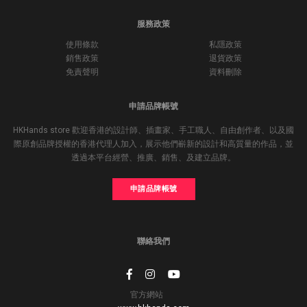
服務政策
使用條款
私隱政策
銷售政策
退貨政策
免責聲明
資料刪除
申請品牌帳號
HKHands store 歡迎香港的設計師、插畫家、手工職人、自由創作者、以及國
際原創品牌授權的香港代理人加入，展示他們嶄新的設計和高質量的作品，並
透過本平台經營、推廣、銷售、及建立品牌。
申請品牌帳號
聯絡我們
官方網站