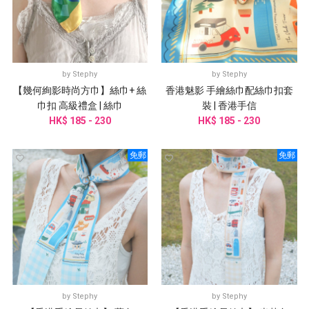
by
Stephy
by
Stephy
【幾何絢影時尚方巾】絲巾+ 絲
香港魅影 手繪絲巾配絲巾扣套
巾扣 高級禮盒 | 絲巾
裝 | 香港手信
HK$ 185 - 230
HK$ 185 - 230
免郵
免郵
by
Stephy
by
Stephy