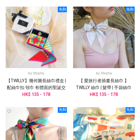
免郵
免郵
by
Stephy
by
Stephy
【TWILLY】幾何圖長絲巾禮盒 |
【 愛旅行者插畫長絲巾 】
配絲巾扣 領巾 有體面的聖誕交
TWILLY 絲巾 | 髮帶 | 手袋絲巾
HK$ 135 - 178
換禮物
HK$ 135 - 178
免郵
免郵