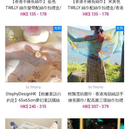
【香港手繪長絲巾】 藍色
【香港手繪長絲巾】 米黃色
TWILLY 絲巾髮帶配絲巾扣禮盒/
TWILLY 絲巾配絲巾扣禮盒/香港
HK$ 135 - 178
香港手信
HK$ 135 - 178
禮品
免郵
免郵
by
Stephy
by
Stephy
StephyDesignHK 【粉嫩童話の
輕飄雪紡圍巾 - 香港海韻絲語手
約定】65x65cm夢幻童話國絲
繪長圍巾/ 配高雅三環絲巾扣禮
巾+ 絲巾扣 高級禮盒
HK$ 245 - 315
HK$ 307 - 379
盒