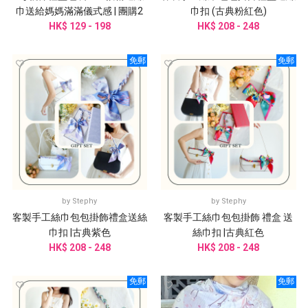
巾送給媽媽滿滿儀式感 | 團購2
巾扣 (古典粉紅色)
HK$ 129 - 198
件起訂
HK$ 208 - 248
免郵
免郵
by
Stephy
by
Stephy
客製手工絲巾包包掛飾禮盒送絲
客製手工絲巾包包掛飾 禮盒 送
巾扣 |古典紫色
絲巾扣 |古典紅色
HK$ 208 - 248
HK$ 208 - 248
免郵
免郵