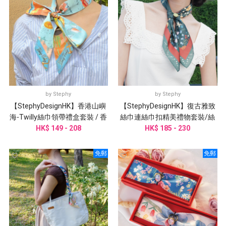
by
Stephy
by
Stephy
【StephyDesignHK】香港山嶼
【StephyDesignHK】復古雅致
海-Twilly絲巾領帶禮盒套裝 / 香
絲巾連絲巾扣精美禮物套裝/絲
HK$ 149 - 208
港手信禮物
巾/小圍巾客製化禮物
HK$ 185 - 230
免郵
免郵