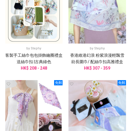
by
Stephy
by
Stephy
客製手工絲巾包包掛飾鑰圈禮盒
香港維港幻浪 粉紫浪漫輕飄雪
送絲巾扣 |古典綠色
紡長圍巾/ 配絲巾扣高雅禮盒
HK$ 208 - 248
HK$ 307 - 359
免郵
免郵