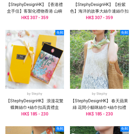
【StephyDesignHK】【香港禮
【StephyDesignHK】【粉紫
盒手信】客製化禮物香港 山嶼
色】海洋的故事大絲巾連絲巾扣
海手繪大方巾/ 配絲巾扣禮盒
HK$ 307 - 359
HK$ 307 - 359
高雅禮盒
免郵
免郵
by
Stephy
by
Stephy
【StephyDesignHK】 浪漫花繁
【StephyDesignHK】 春天蘋果
蝶舞絲巾+絲巾扣高貴禮盒
綠 花間小貓咪絲巾+絲巾扣禮
HK$ 185 - 230
HK$ 185 - 230
盒/絲巾
免郵
免郵