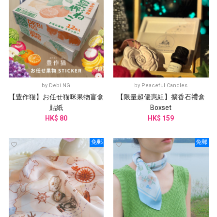
by
Debi NG
by
Peaceful Candles
【豊作猫】お任せ猫咪果物盲盒
【限量超優惠組】擴香石禮盒
貼紙
Boxset
HK$ 80
HK$ 159
免郵
免郵