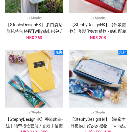
by
Stephy
by
Stephy
【StephyDesignHK】 多口袋尼
【StephyDesignHK】【伴娘禮
龍托特包 搭配Twilly絲巾綁包 /
物】客製化姊妹禮物 - 絲巾配絲
HK$ 263
側背包
巾扣 /婚禮姊妹團邀請
HK$ 208
免郵
免郵
by
Stephy
by
Stephy
【StephyDesignHK】香港故事-
【StephyDesignHK】【閨蜜生
絲巾領帶禮盒套裝 / 香港手信禮
日禮物】好姊姊禮物 - Twilly絲