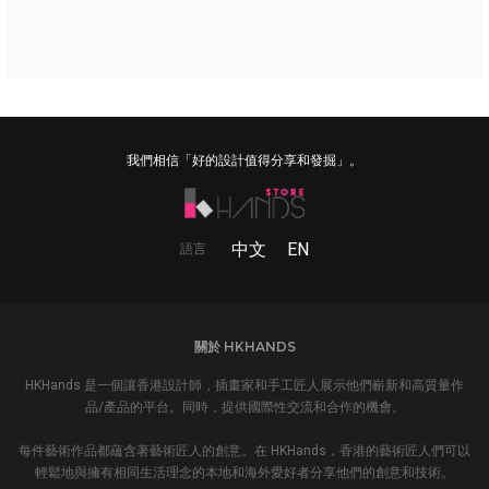
我們相信「好的設計值得分享和發掘」。
中文
EN
語言
關於 HKHANDS
HKHands 是一個讓香港設計師，插畫家和手工匠人展示他們嶄新和高質量作
品/產品的平台。同時，提供國際性交流和合作的機會。
每件藝術作品都蘊含著藝術匠人的創意。在 HKHands，香港的藝術匠人們可以
輕鬆地與擁有相同生活理念的本地和海外愛好者分享他們的創意和技術。