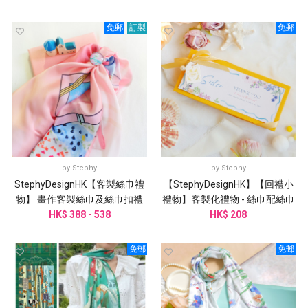
免郵
訂製
免郵
by
Stephy
by
Stephy
StephyDesignHK【客製絲巾禮
【StephyDesignHK】【回禮小
物】 畫作客製絲巾及絲巾扣禮
禮物】客製化禮物 - 絲巾配絲巾
盒| 客製謝師禮物
HK$ 388 - 538
扣 /婚禮伴手禮
HK$ 208
免郵
免郵