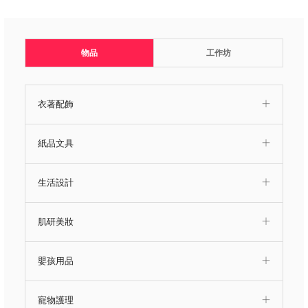
物品
工作坊
衣著配飾
紙品文具
生活設計
肌研美妝
嬰孩用品
寵物護理