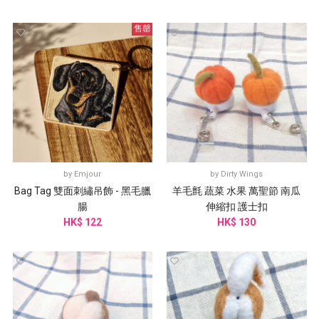
售罄
by
Emjour
by
Dirty Wings
Bag Tag 雙面刺繡吊飾 - 黑毛臘
羊毛氈 蔬菜 水果 萬聖節 南瓜
腸
伸縮扣 護士扣
HK$ 122
HK$ 130