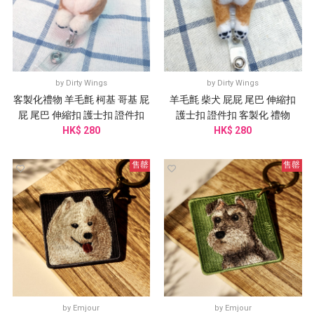
by
Dirty Wings
by
Dirty Wings
客製化禮物 羊毛氈 柯基 哥基 屁
羊毛氈 柴犬 屁屁 尾巴 伸縮扣
屁 尾巴 伸縮扣 護士扣 證件扣
護士扣 證件扣 客製化 禮物
HK$ 280
HK$ 280
售罄
售罄
by
Emjour
by
Emjour