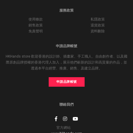
服務政策
使用條款
私隱政策
銷售政策
退貨政策
免責聲明
資料刪除
申請品牌帳號
HKHands store 歡迎香港的設計師、插畫家、手工職人、自由創作者、以及國
際原創品牌授權的香港代理人加入，展示他們嶄新的設計和高質量的作品，並
透過本平台經營、推廣、銷售、及建立品牌。
申請品牌帳號
聯絡我們
官方網站