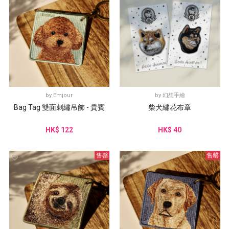
by
Emjour
by
幻想手繪
Bag Tag 雙面刺繡吊飾 - 貴賓
柴犬繡花布章
HK$ 122
HK$ 40
售罄
售罄