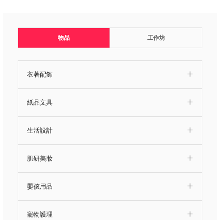
物品
工作坊
衣著配飾
紙品文具
生活設計
肌研美妝
嬰孩用品
寵物護理