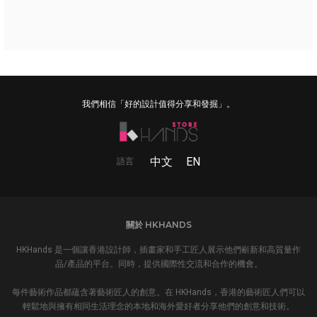
我們相信「好的設計值得分享和發掘」。
中文
EN
語言
關於 HKHANDS
HKHands 是一個讓香港設計師，插畫家和手工匠人展示他們嶄新和高質量作
品/產品的平台。同時，提供國際性交流和合作的機會。
每件藝術作品都蘊含著藝術匠人的創意。在 HKHands，香港的藝術匠人們可以
輕鬆地與擁有相同生活理念的本地和海外愛好者分享他們的創意和技術。