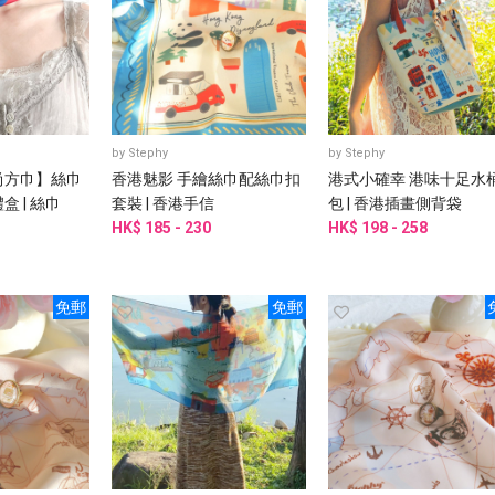
by
Stephy
by
Stephy
尚方巾】絲巾
香港魅影 手繪絲巾配絲巾扣
港式小確幸 港味十足水
盒 | 絲巾
套裝 | 香港手信
包 | 香港插畫側背袋
HK$ 185 - 230
HK$ 198 - 258
免郵
免郵