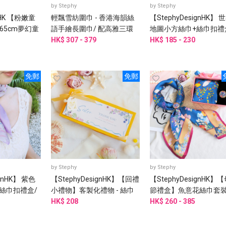
by
Stephy
by
Stephy
gnHK 【粉嫩童
輕飄雪紡圍巾 - 香港海韻絲
【StephyDesignHK】 
65cm夢幻童
語手繪長圍巾/ 配高雅三環
地圖小方絲巾+絲巾扣禮
巾扣 高級禮盒
絲巾扣禮盒
HK$ 307 - 379
絲巾
HK$ 185 - 230
免郵
免郵
by
Stephy
by
Stephy
ignHK】 紫色
【StephyDesignHK】【回禮
【StephyDesignHK】
絲巾扣禮盒/
小禮物】客製化禮物 - 絲巾
節禮盒】魚意花絲巾套裝
配絲巾扣 /婚禮伴手禮
HK$ 208
母親、丈母娘、婆婆、
HK$ 260 - 385