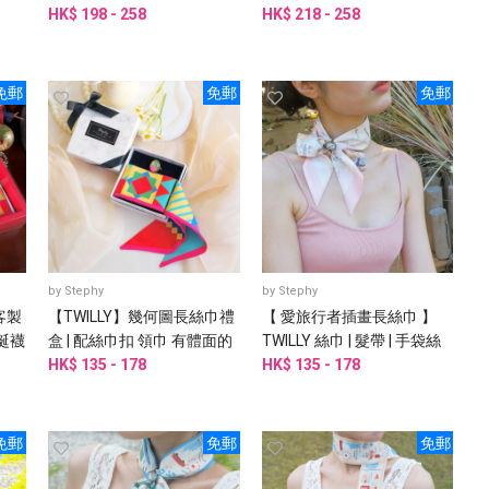
HK$ 198 - 258
雅禮盒 圍巾
HK$ 218 - 258
免郵
免郵
免郵
by
Stephy
by
Stephy
客製
【TWILLY】幾何圖長絲巾禮
【 愛旅行者插畫長絲巾 】
誕襪
盒 | 配絲巾扣 領巾 有體面的
TWILLY 絲巾 | 髮帶 | 手袋絲
聖誕交換禮物
HK$ 135 - 178
巾
HK$ 135 - 178
免郵
免郵
免郵