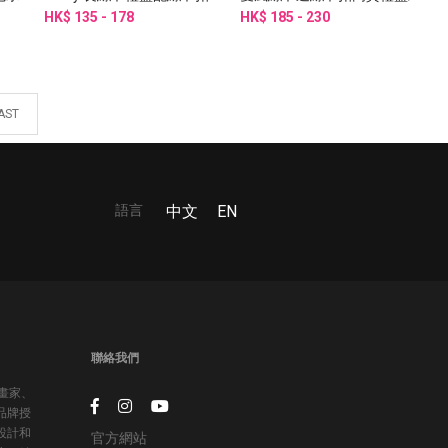
姊姊禮盒
HK$ 135 - 178
絲巾/小方巾
HK$ 185 - 230
AST
語言
中文
EN
聯絡我們
插畫家、
品牌授
設計和
官方網站