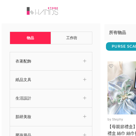
所有物品
物品
工作坊
PURSE SCA
衣著配飾
紙品文具
生活設計
肌研美妝
by
Stephy
【母親節禮盒
禮盒 絲巾 絲巾
嬰孩用品