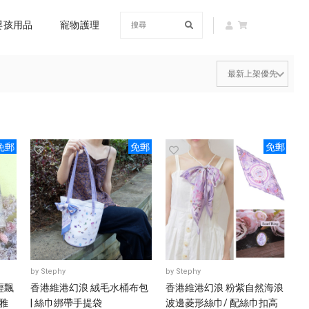
嬰孩用品
寵物護理
免郵
免郵
免郵
by
Stephy
by
Stephy
輕飄
香港維港幻浪 絨毛水桶布包
香港維港幻浪 粉紫自然海浪
雅
| 絲巾綁帶手提袋
波邊菱形絲巾/ 配絲巾扣高