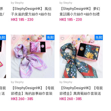
by
Stephy
by
Stephy
世界
【StephyDesignHK】 風信
【StephyDesignHK】 夢幻
盒/
子永遠的愛方絲巾+絲巾扣
童話國小方絲巾+絲巾扣禮
禮盒/絲巾
HK$ 185 - 230
盒/絲巾
HK$ 185 - 230
免郵
免郵
免郵
by
Stephy
by
Stephy
【母親
【StephyDesignHK】【母親
【StephyDesignHK】【母親
 送
節禮盒】海的故事絲巾套裝
節禮盒】萬壽菊絲巾套裝送
乾媽
送 母親、丈母娘、婆婆、外
HK$ 260 - 385
母親、阿嬤、外婆、丈母
HK$ 260 - 385
婆
娘、婆婆