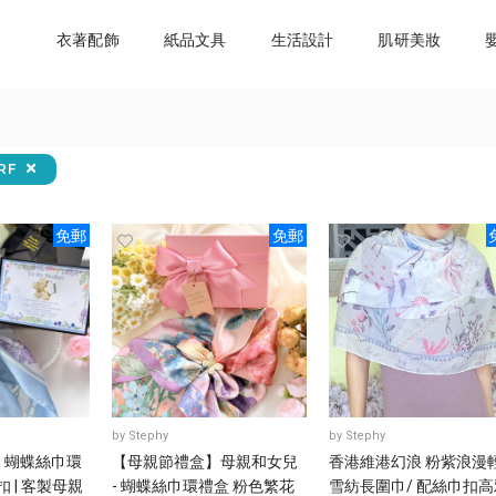
衣著配飾
紙品文具
生活設計
肌研美妝
RF
免郵
免郵
by
Stephy
by
Stephy
】蝴蝶絲巾環
【母親節禮盒】母親和女兒
香港維港幻浪 粉紫浪漫
扣 | 客製母親
- 蝴蝶絲巾環禮盒 粉色繁花
雪紡長圍巾/ 配絲巾扣高