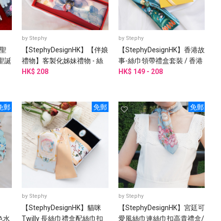
by
Stephy
by
Stephy
【聖
【StephyDesignHK】【伴娘
【StephyDesignHK】香港故
聖誕
禮物】客製化姊妹禮物 - 絲
事-絲巾領帶禮盒套裝 / 香港
巾配絲巾扣 /婚禮姊妹團邀
HK$ 208
手信禮物
HK$ 149 - 208
請
免郵
免郵
免郵
by
Stephy
by
Stephy
【StephyDesignHK】貓咪
【StephyDesignHK】宮廷可
色水
Twilly 長絲巾禮盒配絲巾扣
愛風絲巾連絲巾扣高貴禮盒/