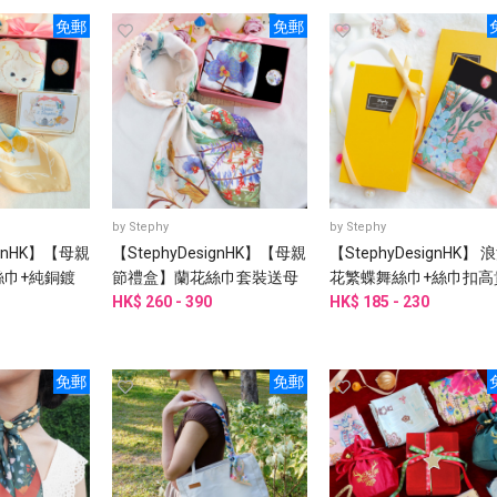
免郵
免郵
by
Stephy
by
Stephy
ignHK】【母親
【StephyDesignHK】【母親
【StephyDesignHK】 
巾+純銅鍍
節禮盒】蘭花絲巾套裝送母
花繁蝶舞絲巾+絲巾扣高
扣 高級禮盒
親、丈母娘、婆婆、阿嬤、
HK$ 260 - 390
禮盒
HK$ 185 - 230
外祖母
免郵
免郵