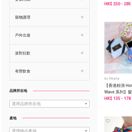
心意卡片
HK$ 250 - 285
寵物護理
戶外出遊
派對狂歡
有營飲食
by
Stephy
【香港粉浪 Hong 
品牌所在地
Wave 系列】髮帶
長圍巾| 手袋綁
HK$ 135 - 178
選擇品牌所在地
產地
選擇物品產地