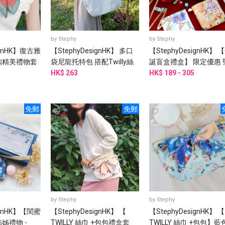
by
Stephy
by
Stephy
ignHK】復古雅
【StephyDesignHK】 多口
【StephyDesignHK】 
扣精美禮物套
袋尼龍托特包 搭配Twilly絲
誕盲盒禮盒】 限定優惠 
巾客製化禮物
巾綁包 /側背包
HK$ 263
絲巾及絲巾扣盲盒系列
HK$ 189 - 305
免郵
免郵
by
Stephy
by
Stephy
ignHK】【閨蜜
【StephyDesignHK】 【
【StephyDesignHK】 【
姊禮物 -
TWILLY 絲巾 +包包禮盒套
TWILLY 絲巾 +包包】藍