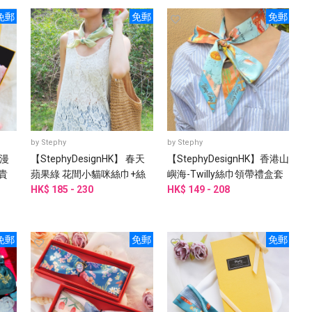
免郵
免郵
免郵
by
Stephy
by
Stephy
浪漫
【StephyDesignHK】 春天
【StephyDesignHK】香港山
貴
蘋果綠 花間小貓咪絲巾+絲
嶼海-Twilly絲巾領帶禮盒套
巾扣禮盒/絲巾
HK$ 185 - 230
裝 / 香港手信禮物
HK$ 149 - 208
免郵
免郵
免郵