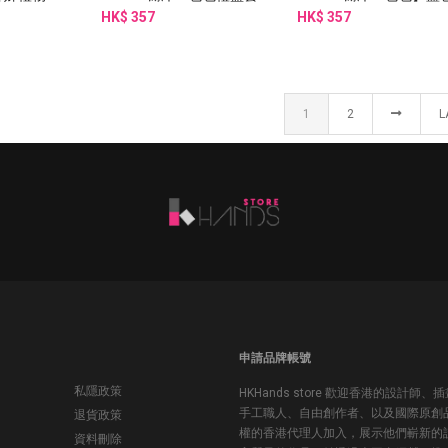
絲巾扣 感謝卡
裝】奇幻旅行餃子包+ 貓的
HK$ 357
彩花 絲巾+兩用側背袋
HK$ 357
午後
1
2
L
申請品牌帳號
私隱政策
HKHands store 歡迎香港的設計師、
手工職人、自由創作者、以及國際原創
退貨政策
權的香港代理人加入，展示他們嶄新的
資料刪除