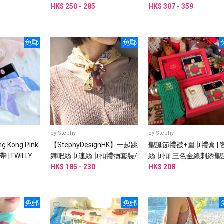
升級版
HK$ 250 - 285
禮盒
HK$ 307 - 359
免郵
免郵
by
Stephy
by
Stephy
Kong Pink
【StephyDesignHK】一起跳
聖誕節禮襪+圍巾禮盒 | 
 |TWILLY
舞吧絲巾連絲巾扣禮物套裝/
絲巾扣| 三色金線剌綉聖
帶｜
方巾/頭巾/手腕帶/圍巾/姊
HK$ 185 - 230
聖誕禮盒
HK$ 208
姊禮物
免郵
免郵