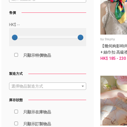
售價
HK$
--
by
Stephy
【幾何絢影時
+ 絲巾扣 高級禮
只顯示特價物品
HK$ 185 - 230
製造方式
選擇物品製造方式
庫存狀態
只顯示在庫物品
只顯示訂製物品