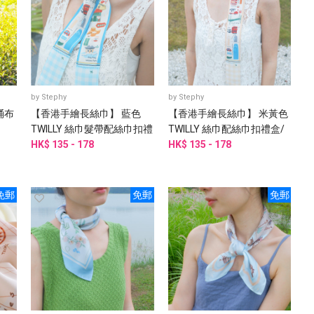
by
Stephy
by
Stephy
桶布
【香港手繪長絲巾】 藍色
【香港手繪長絲巾】 米黃色
TWILLY 絲巾髮帶配絲巾扣禮
TWILLY 絲巾配絲巾扣禮盒/
盒/香港手信
HK$ 135 - 178
香港禮品
HK$ 135 - 178
免郵
免郵
免郵