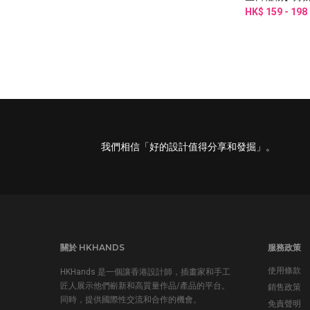
Twilly絲巾配
HK$ 159 - 198
禮盒
我們相信「好的設計值得分享和發掘」。
關於 HKHANDS
服務政策
使用條款
HKHands 是一個讓香港設計師，插畫家和手工
匠人展示他們嶄新和高質量作品/產品的平台。
銷售政策
同時，提供國際性交流和合作的機會。
免責聲明