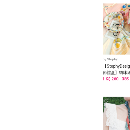
by
Stephy
【StephyDes
節禮盒】貓咪絲
金貓咪三環絲巾
HK$ 260 - 385
套裝