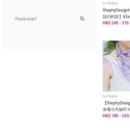
by
Stephy
StephyDesi
話の約定】65x
話國絲巾+ 絲
HK$ 245 - 315
by
Stephy
【StephyDes
水母小方絲巾+
絲巾
HK$ 185 - 230