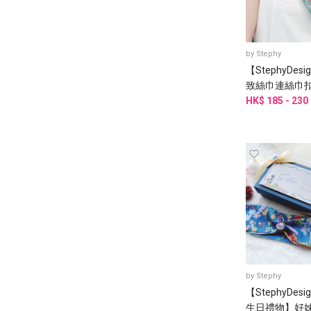
by
Stephy
【StephyDes
致絲巾連絲巾
裝/絲巾/小圍
HK$ 185 - 230
by
Stephy
【StephyDes
生日禮物】好姊