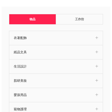
物品
工作坊
衣著配飾
紙品文具
生活設計
肌研美妝
嬰孩用品
寵物護理