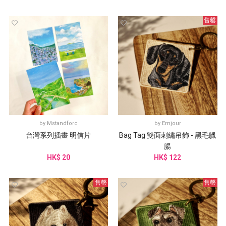
售罄
by
Mstandforc
by
Emjour
台灣系列插畫 明信片
Bag Tag 雙面刺繡吊飾 - 黑毛臘
腸
HK$ 20
HK$ 122
售罄
售罄