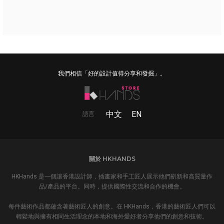
我們相信「好的設計值得分享和發掘」。
中文
EN
語言
關於 HKHANDS
HKHands 是一個讓香港設計師，插畫家和手工匠人展示他們嶄新和高質量作
品/產品的平台。同時，提供國際性交流和合作的機會。
每件藝術作品都蘊含著藝術匠人的創意。在 HKHands，香港的藝術匠人們可以
輕鬆地與擁有相同生活理念的本地和海外愛好者分享他們的創意和技術。