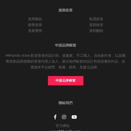
服務政策
使用條款
私隱政策
銷售政策
退貨政策
免責聲明
資料刪除
申請品牌帳號
HKHands store 歡迎香港的設計師、插畫家、手工職人、自由創作者、以及國
際原創品牌授權的香港代理人加入，展示他們嶄新的設計和高質量的作品，並
透過本平台經營、推廣、銷售、及建立品牌。
申請品牌帳號
聯絡我們
官方網站