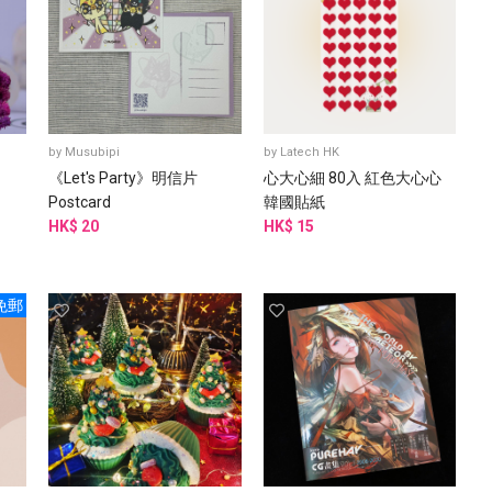
by
Musubipi
by
Latech HK
《Let's Party》明信片
心大心細 80入 紅色大心心
Postcard
韓國貼紙
HK$ 20
HK$ 15
免郵