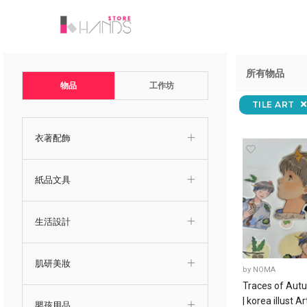
所有物品
物品
工作坊
TILE ART
衣著配飾
紙品文具
生活設計
肌研美妝
by
NOMA
Traces of Aut
| korea illust Ar
嬰孩用品