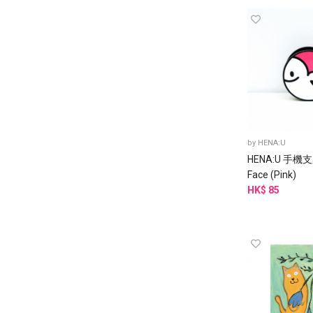
by
HENA:U
HENA:U 手機支架
Face (Pink)
HK$ 85