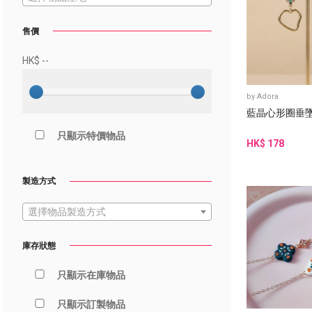
售價
HK$
--
by
Adora
藍晶心形圈垂
只顯示特價物品
HK$ 178
製造方式
選擇物品製造方式
庫存狀態
只顯示在庫物品
只顯示訂製物品