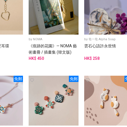
by
NOMA
by
皂一皂 Alpha Soap
墜耳環
《痕跡的花園》— NOMA 藝
雲石心語許永世情
術畫冊 / 插畫集 (韓文版)
HK$ 450
HK$ 258
免郵
免郵