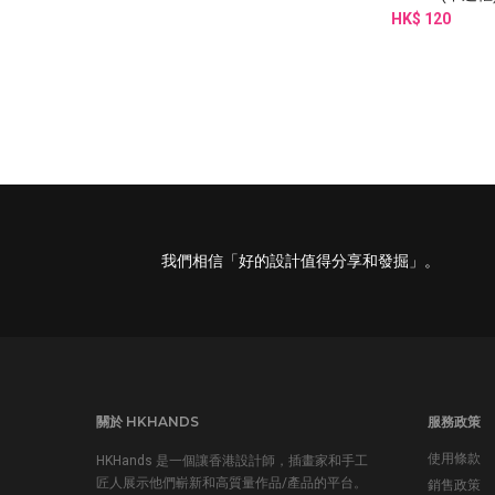
HK$ 120
我們相信「好的設計值得分享和發掘」。
關於 HKHANDS
服務政策
使用條款
HKHands 是一個讓香港設計師，插畫家和手工
匠人展示他們嶄新和高質量作品/產品的平台。
銷售政策