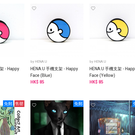
by
HENA:U
by
HENA:U
 - Happy
HENA:U 手機支架 - Happy
HENA:U 手機支架 - Happ
Face (Blue)
Face (Yellow)
HK$ 85
HK$ 85
免郵
售罄
免郵