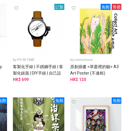
訂製
免郵
售罄
by
PS IN TIME
by
Lemonluna
y
客製化手錶 | 不銹鋼手錶 | 客
原創插畫 <草叢裡的貓> A3
製化錶面 | DIY手錶 | 自己設
Art Poster (不連框)
計手錶 | 個人化手錶
HK$ 699
HK$ 120
免郵
免郵
免郵