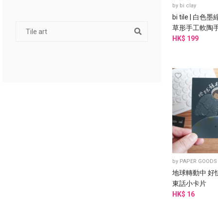
by
bi clay
bi tile | 
草形手工軟陶
HK$ 199
by
PAPER GOODS 
地球轉動中 好快
東話小卡片
HK$ 16