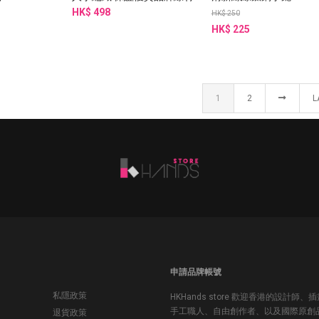
耐用、輕盈、不怕水
HK$ 498
HK$ 250
HK$ 225
1
2
L
申請品牌帳號
私隱政策
HKHands store 歡迎香港的設計師、
手工職人、自由創作者、以及國際原創
退貨政策