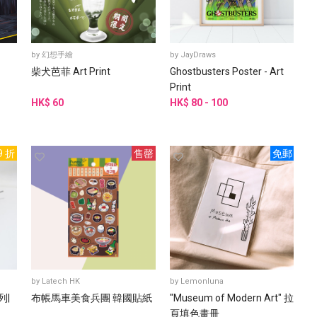
by
幻想手繪
by
JayDraws
柴犬芭菲 Art Print
Ghostbusters Poster - Art
Print
HK$ 60
HK$ 80 - 100
9 折
售罄
免郵
by
Latech HK
by
Lemonluna
列|
布帳馬車美食兵團 韓國貼紙
"Museum of Modern Art" 拉
頁填色畫冊