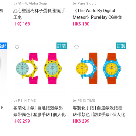
by
皂一皂 Alpha Soap
by
Pure Studio
象風
紅心聖誕樹杯子蛋糕 聖誕手
《The World By Digital
工皂
Meteor》PureHay CG畫集
HK$ 168
HK$ 180
免郵
訂製
訂製
by
PS IN TIME
by
PS IN TIME
LE
客製化手錶 | 自選錶殼錶盤
客製化手錶 | 自選錶殼錶盤
錶帶顏色 | 塑膠手錶 | 個人化
錶帶顏色 | 塑膠手錶 | 個人化
手錶
HK$ 299
手錶
HK$ 299