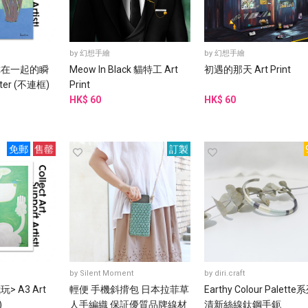
by
幻想手繪
by
幻想手繪
你在一起的瞬
Meow In Black 貓特工 Art
初遇的那天 Art Print
ster (不連框)
Print
HK$ 60
HK$ 60
免郵
售罄
訂製
by
Silent Moment
by
diri.craft
> A3 Art
輕便 手機斜揹包 日本拉菲草
Earthy Colour Palette系
)
人手編織 保証優質品牌線材
清新絲線鈦鋼手鈪