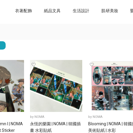
衣著配飾
紙品文具
生活設計
肌研美妝
by
NOMA
by
NOMA
umn I | NOMA
永恆的樂園 | NOMA | 韓國插
Blooming | NOMA | 韓
t Sticker
畫 水彩貼紙
美術貼紙 | 水彩