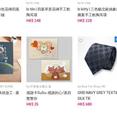
by
bi clay
by
bi clay
白色墨綠色花磚四葉
bi tile | 四葉草形花磚手工軟
bi kitty | 三色貓北歐抽
手鏈
陶耳環
圖案手工軟陶耳環
HK$ 248
HK$ 228
BY DORIE
by
芥菜種＆書法 嘉
by
Bow Tie Shop HK
就放工 ‧ 廣
感謝卡SuSu-感謝的心/蒸四
GRID NAVY GREY TEXTI
蟹蟹你
SILK TIE
HK$ 25
HK$ 680