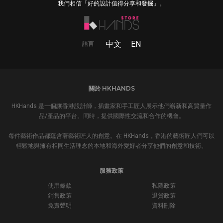
我們相信「好的設計值得分享和發掘」。
中文
EN
語言
關於 HKHANDS
HKHands 是一個讓香港設計師，插畫家和手工匠人展示他們嶄新和高質量作
品/產品的平台。同時，提供國際性交流和合作的機會。
每件藝術作品都蘊含著藝術匠人的創意。在 HKHands，香港的藝術匠人們可以
輕鬆地與擁有相同生活理念的本地和海外愛好者分享他們的創意和技術。
服務政策
使用條款
私隱政策
銷售政策
退貨政策
免責聲明
資料刪除