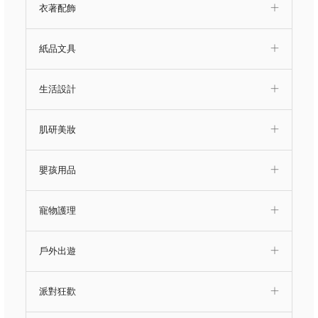
衣著配飾
紙品文具
生活設計
肌研美妝
嬰孩用品
寵物護理
戶外出遊
派對狂歡