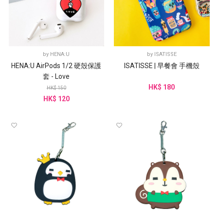
by
HENA:U
by
ISATISSE
HENA:U AirPods 1/2 硬殼保護
ISATISSE | 早餐會 手機殼
套 - Love
HK$ 180
HK$ 150
HK$ 120