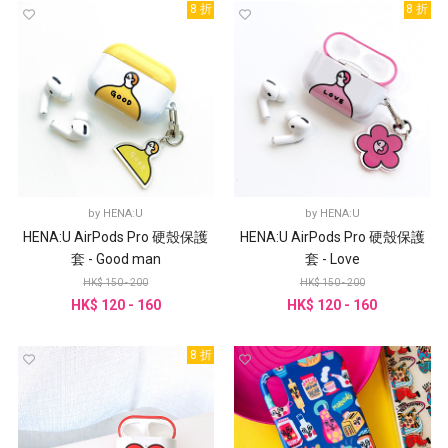
8 折
8 折
by
HENA:U
by
HENA:U
HENA:U AirPods Pro 硬殼保護
HENA:U AirPods Pro 硬殼保護
套 - Good man
套 - Love
HK$ 150 - 200
HK$ 150 - 200
HK$ 120 - 160
HK$ 120 - 160
8 折