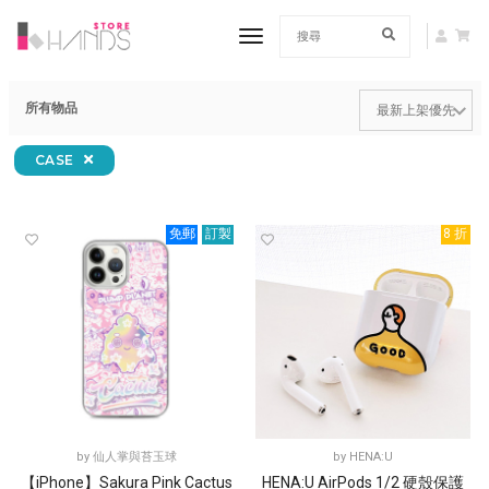
toggle navigation
所有物品
CASE
免郵
訂製
8 折
by
仙人掌與苔玉球
by
HENA:U
【iPhone】Sakura Pink Cactus
HENA:U AirPods 1/2 硬殼保護