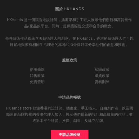
關於 HKHANDS
HKHands 是一個讓香港設計師，插畫家和手工匠人展示他們嶄新和高質量作
品/產品的平台。同時，提供國際性交流和合作的機會。
每件藝術作品都蘊含著藝術匠人的創意。在 HKHands，香港的藝術匠人們可以
輕鬆地與擁有相同生活理念的本地和海外愛好者分享他們的創意和技術。
服務政策
使用條款
私隱政策
銷售政策
退貨政策
免責聲明
資料刪除
申請品牌帳號
HKHands store 歡迎香港的設計師、插畫家、手工職人、自由創作者、以及國
際原創品牌授權的香港代理人加入，展示他們嶄新的設計和高質量的作品，並
透過本平台經營、推廣、銷售、及建立品牌。
申請品牌帳號