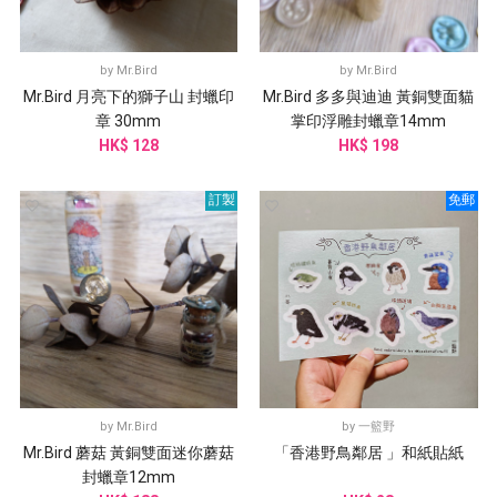
by
Mr.Bird
by
Mr.Bird
Mr.Bird 月亮下的獅子山 封蠟印
Mr.Bird 多多與迪迪 黃銅雙面貓
章 30mm
掌印浮雕封蠟章14mm
HK$ 128
HK$ 198
訂製
免郵
by
Mr.Bird
by
一籃野
Mr.Bird 蘑菇 黃銅雙面迷你蘑菇
「香港野鳥鄰居 」和紙貼紙
封蠟章12mm