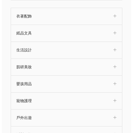
衣著配飾
紙品文具
生活設計
肌研美妝
嬰孩用品
寵物護理
戶外出遊