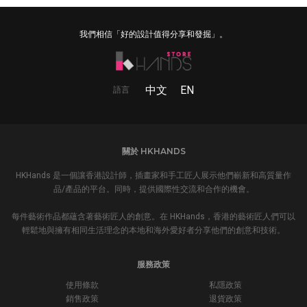
我們相信「好的設計值得分享和發掘」。
中文
EN
語言
關於 HKHANDS
HKHands 是一個讓香港設計師，插畫家和手工匠人展示他們嶄新和高質量作
品/產品的平台。同時，提供國際性交流和合作的機會。
每件藝術作品都蘊含著藝術匠人的創意。在 HKHands，香港的藝術匠人們可以
輕鬆地與擁有相同生活理念的本地和海外愛好者分享他們的創意和技術。
服務政策
使用條款
私隱政策
銷售政策
退貨政策