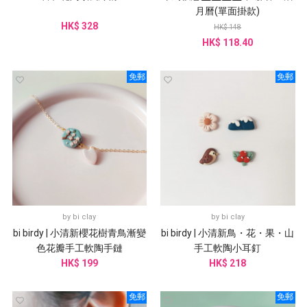
月曆(單面掛款)
HK$ 328
HK$ 148
HK$ 118.40
免郵
免郵
by
bi clay
by
bi clay
bi birdy | 小清新櫻花樹青鳥漸變
bi birdy | 小清新鳥・花・果・山
色花瓣手工軟陶手鏈
手工軟陶小耳釘
HK$ 199
HK$ 218
免郵
免郵