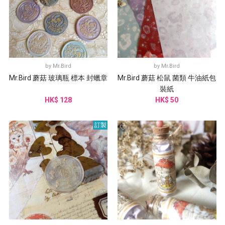
by
Mr.Bird
by
Mr.Bird
Mr.Bird 蘑菇 玻璃瓶 標本 封蠟章
Mr.Bird 蘑菇 松鼠 菌類 牛油紙包
裝紙
HK$ 128
HK$ 50
訂製