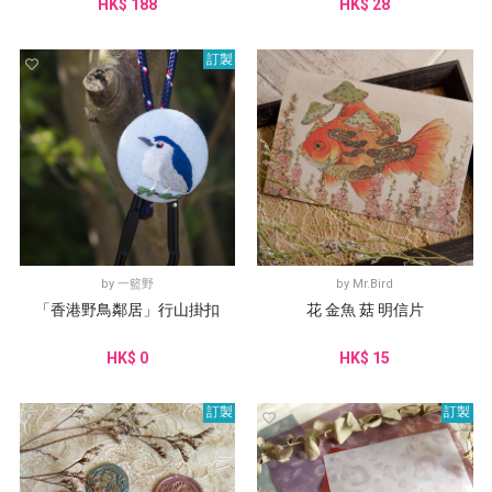
HK$ 188
HK$ 28
訂製
by
一籃野
by
Mr.Bird
「香港野鳥鄰居」行山掛扣
花 金魚 菇 明信片
HK$ 0
HK$ 15
訂製
訂製