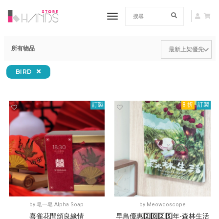
toggle navigation
所有物品
BIRD
訂製
8 折
訂製
by
皂一皂 Alpha Soap
by
Meowdoscope
喜雀花間頌良緣情
早鳥優惠2️⃣0️⃣2️⃣5️⃣年-森林生活