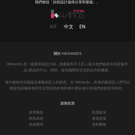
我們相信「好的設計值得分享和發掘」。
中文
EN
語言
關於 HKHANDS
HKHands 是一個讓香港設計師，插畫家和手工匠人展示他們嶄新和高質量作
品/產品的平台。同時，提供國際性交流和合作的機會。
每件藝術作品都蘊含著藝術匠人的創意。在 HKHands，香港的藝術匠人們可以
輕鬆地與擁有相同生活理念的本地和海外愛好者分享他們的創意和技術。
服務政策
使用條款
私隱政策
銷售政策
退貨政策
免責聲明
資料刪除