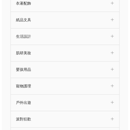
衣著配飾
紙品文具
生活設計
肌研美妝
嬰孩用品
寵物護理
戶外出遊
派對狂歡