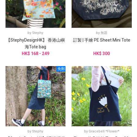
by
Stephy
by
無題
【StephyDesignHK】 香港山嶼
訂製 | 手繪 PE Sheet Mini Tote
海Tote bag
HK$ 168 - 249
HK$ 300
免郵
by
Stephy
by
Gracebell *Flower*