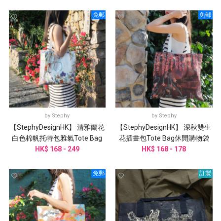
免郵
免郵
by
Stephy
by
Stephy
【StephyDesignHK】 清雅蘭花
【StephyDesignHK】 深秋雙生
白色棉帆托特包雅氣Tote Bag
花插畫包Tote Bag休閒購物袋
HK$ 168 - 249
HK$ 168 - 178
免郵
訂製