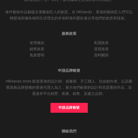
每件藝術作品都蘊含著藝術匠人的創意。在 HKHands，香港的藝術匠人們可以
輕鬆地與擁有相同生活理念的本地和海外愛好者分享他們的創意和技術。
服務政策
使用條款
私隱政策
銷售政策
退貨政策
免責聲明
資料刪除
申請品牌帳號
HKHands store 歡迎香港的設計師、插畫家、手工職人、自由創作者、以及國
際原創品牌授權的香港代理人加入，展示他們嶄新的設計和高質量的作品，並
透過本平台經營、推廣、銷售、及建立品牌。
申請品牌帳號
聯絡我們