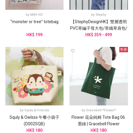
by
MIKI HO
by
Stephy
“monster or tree” totebag
【StephyDesignHK】雙層透明
PVC草編子母大包/草織單肩包/
HK$ 199
胸針包/沙灘手提包
HK$ 359 - 499
售罄
by
Squly & Friends
by
Gracebell *Flower*
Squly & Owlsss 午餐小袋子
Flower 花朵純棉 Tote Bag 06.
(D002SQB)
墨綠 | Gracebell Flower
HK$ 180
HK$ 180