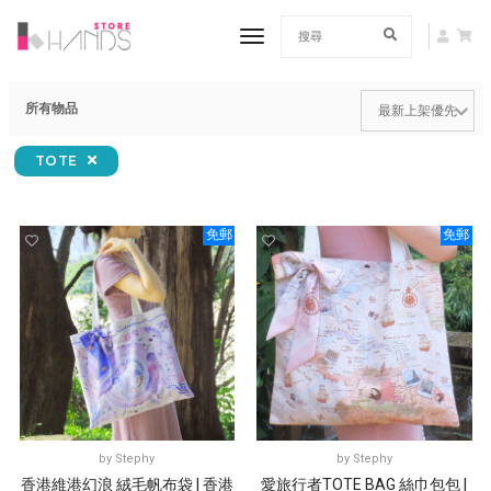
toggle navigation
所有物品
TOTE
免郵
免郵
by
Stephy
by
Stephy
香港維港幻浪 絨毛帆布袋 | 香港
愛旅行者TOTE BAG 絲巾包包 |