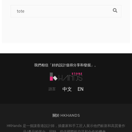
我們相信「好的設計值得分享和發掘」。
中文
EN
語言
關於 HKHANDS
HKHands 是一個讓香港設計師，插畫家和手工匠人展示他們嶄新和高質量作
品/產品的平台。同時，提供國際性交流和合作的機會。