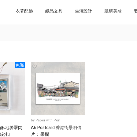
衣著配飾
紙品文具
生活設計
肌研美妝
免郵
by
Paper with Pen
舊油麻地警署閃
A6 Postcard 香港街景明信
鎖匙扣
片： 果欄