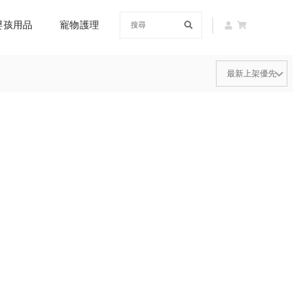
嬰孩用品
寵物護理