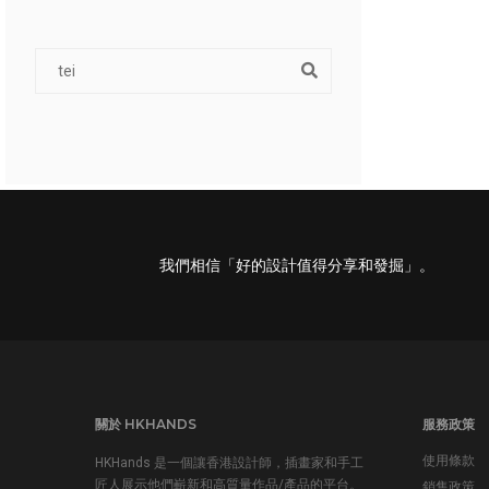
我們相信「好的設計值得分享和發掘」。
關於 HKHANDS
服務政策
使用條款
HKHands 是一個讓香港設計師，插畫家和手工
匠人展示他們嶄新和高質量作品/產品的平台。
銷售政策