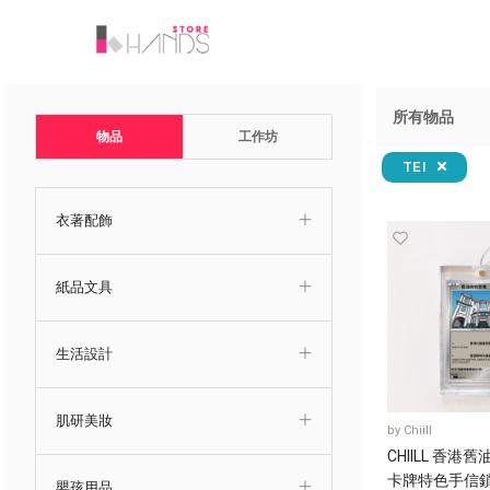
所有物品
物品
工作坊
TEI
衣著配飾
紙品文具
生活設計
肌研美妝
by
Chiill
CHIILL 香港
卡牌特色手信
嬰孩用品