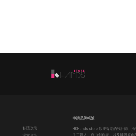
申請品牌帳號
私隱政策
HKHands store 歡迎香港的設計師、
手工職人、自由創作者、以及國際原創
退貨政策