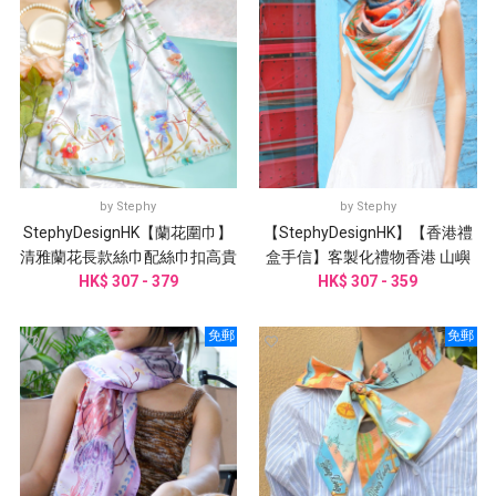
by
Stephy
by
Stephy
StephyDesignHK【蘭花圍巾】
【StephyDesignHK】【香港禮
清雅蘭花長款絲巾配絲巾扣高貴
盒手信】客製化禮物香港 山嶼
HK$ 307 - 379
禮盒
海手繪大方巾/ 配絲巾扣禮盒
HK$ 307 - 359
免郵
免郵