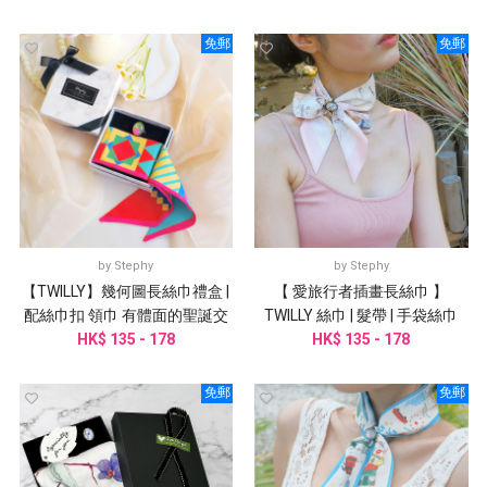
免郵
免郵
by
Stephy
by
Stephy
【TWILLY】幾何圖長絲巾禮盒 |
【 愛旅行者插畫長絲巾 】
配絲巾扣 領巾 有體面的聖誕交
TWILLY 絲巾 | 髮帶 | 手袋絲巾
HK$ 135 - 178
換禮物
HK$ 135 - 178
免郵
免郵