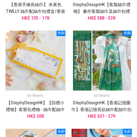
【香港手繪長絲巾】 米黃色
StephyDesignHK【客製絲巾禮
TWILLY 絲巾配絲巾扣禮盒/香港
物】 畫作客製絲巾及絲巾扣禮
HK$ 135 - 178
禮品
盒| 客製謝師禮物
HK$ 388 - 538
免郵
免郵
by
Stephy
by
Stephy
【StephyDesignHK】【回禮小
StephyDesignHK【香港記憶圍
禮物】客製化禮物 - 絲巾配絲巾
巾】香港記憶長款絲巾配絲巾扣
扣 /婚禮伴手禮
HK$ 208
HK$ 307 - 379
高貴禮盒
免郵
免郵