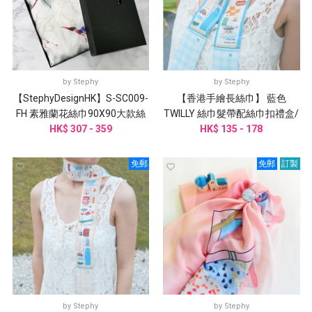
by
Stephy
by
Stephy
【StephyDesignHK】S-SC009-
【香港手繪長絲巾】 藍色
FH 素雅蘭花絲巾90X90大款絲
TWILLY 絲巾髮帶配絲巾扣禮盒/
巾+絲巾扣+賀卡
HK$ 307 - 359
HK$ 135 - 178
香港手信
免郵
免郵
訂製
by
Stephy
by
Stephy