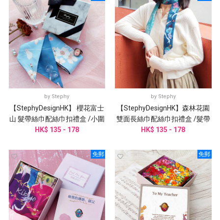
by
Stephy
by
Stephy
【StephyDesignHK】 櫻花富士
【StephyDesignHK】森林花園
山 髮帶絲巾配絲巾扣禮盒 /小圍
雙面長絲巾配絲巾扣禮盒 /髮帶
HK$ 135 - 178
巾 / 領巾
HK$ 135 - 178
/ 領巾 / 圍巾
免郵
免郵