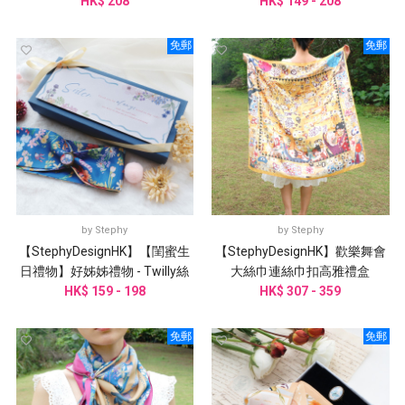
巾扣 /婚禮姊妹團邀請
HK$ 208
HK$ 149 - 208
物
免郵
免郵
by
Stephy
by
Stephy
【StephyDesignHK】【閨蜜生
【StephyDesignHK】歡樂舞會
日禮物】好姊姊禮物 - Twilly絲
大絲巾連絲巾扣高雅禮盒
巾配絲巾扣 感謝卡禮盒
HK$ 159 - 198
HK$ 307 - 359
免郵
免郵