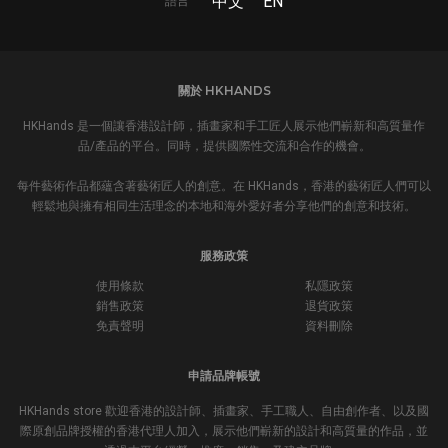
中文
EN
語言
關於 HKHANDS
HKHands 是一個讓香港設計師，插畫家和手工匠人展示他們嶄新和高質量作
品/產品的平台。同時，提供國際性交流和合作的機會。
每件藝術作品都蘊含著藝術匠人的創意。在 HKHands，香港的藝術匠人們可以
輕鬆地與擁有相同生活理念的本地和海外愛好者分享他們的創意和技術。
服務政策
使用條款
私隱政策
銷售政策
退貨政策
免責聲明
資料刪除
申請品牌帳號
HKHands store 歡迎香港的設計師、插畫家、手工職人、自由創作者、以及國
際原創品牌授權的香港代理人加入，展示他們嶄新的設計和高質量的作品，並