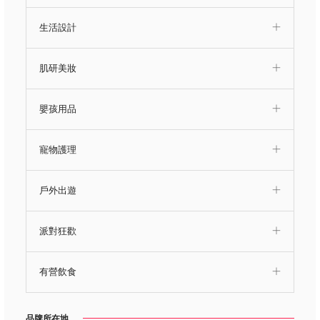
生活設計
肌研美妝
嬰孩用品
寵物護理
戶外出遊
派對狂歡
有營飲食
品牌所在地