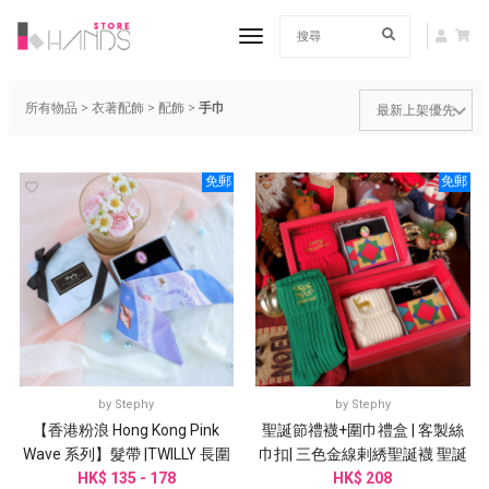
toggle navigation
所有物品
>
衣著配飾
>
配飾
>
手巾
免郵
免郵
by
Stephy
by
Stephy
【香港粉浪 Hong Kong Pink
聖誕節禮襪+圍巾禮盒 | 客製絲
Wave 系列】髮帶 |TWILLY 長圍
巾扣| 三色金線剌綉聖誕襪 聖誕
巾| 手袋綁帶｜
HK$ 135 - 178
HK$ 208
禮盒