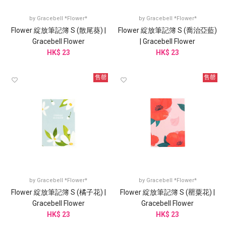
by
Gracebell *Flower*
by
Gracebell *Flower*
Flower 綻放筆記簿 S (散尾葵) |
Flower 綻放筆記簿 S (喬治亞藍)
Gracebell Flower
| Gracebell Flower
HK$ 23
HK$ 23
售罄
售罄
by
Gracebell *Flower*
by
Gracebell *Flower*
Flower 綻放筆記簿 S (橘子花) |
Flower 綻放筆記簿 S (罌粟花) |
Gracebell Flower
Gracebell Flower
HK$ 23
HK$ 23