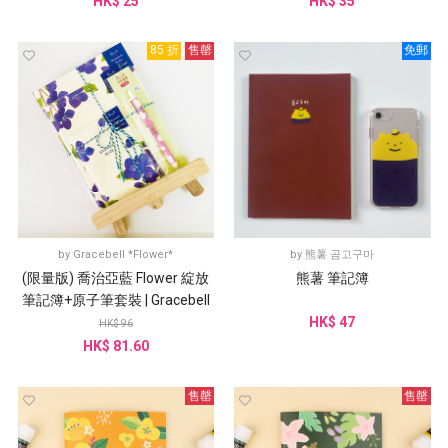
HK$ 25
HK$ 35
85 折
售罄
免郵
by
Gracebell *Flower*
by
熊薯 곰고구마
(限量版) 喬治亞藍 Flower 綻放
熊薯 筆記簿
筆記簿+原子筆套裝 | Gracebell
Flower
HK$ 47
HK$ 96
HK$ 81.60
售罄
售罄