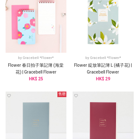
by
Gracebell *Flower*
by
Gracebell *Flower*
Flower 春日拍子筆記簿 (海棠
Flower 綻放筆記簿 L (橘子花) |
花) | Gracebell Flower
Gracebell Flower
HK$ 25
HK$ 29
售罄