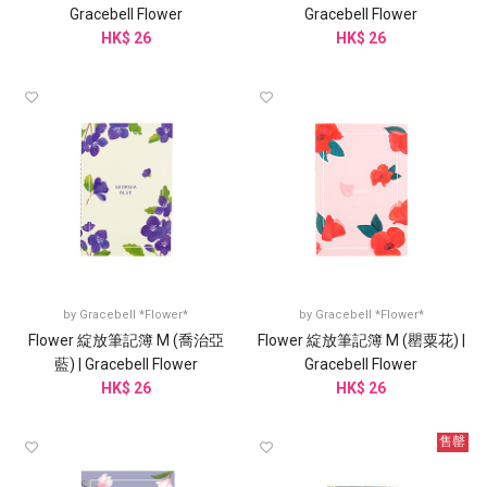
Gracebell Flower
Gracebell Flower
HK$ 26
HK$ 26
by
Gracebell *Flower*
by
Gracebell *Flower*
Flower 綻放筆記簿 M (喬治亞
Flower 綻放筆記簿 M (罌粟花) |
藍) | Gracebell Flower
Gracebell Flower
HK$ 26
HK$ 26
售罄