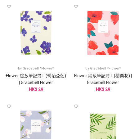
by
Gracebell *Flower*
by
Gracebell *Flower*
Flower 綻放筆記簿 L (喬治亞藍)
Flower 綻放筆記簿 L (罌粟花) |
| Gracebell Flower
Gracebell Flower
HK$ 29
HK$ 29