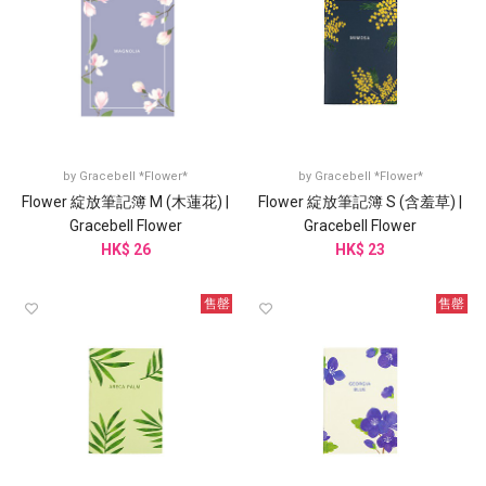
by
Gracebell *Flower*
by
Gracebell *Flower*
Flower 綻放筆記簿 M (木蓮花) |
Flower 綻放筆記簿 S (含羞草) |
Gracebell Flower
Gracebell Flower
HK$ 26
HK$ 23
售罄
售罄