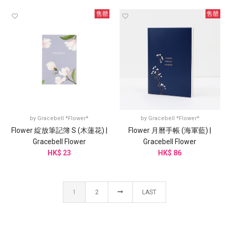
售罄
售罄
by
Gracebell *Flower*
by
Gracebell *Flower*
Flower 綻放筆記簿 S (木蓮花) |
Flower 月曆手帳 (海軍藍) |
Gracebell Flower
Gracebell Flower
HK$ 23
HK$ 86
1
2
LAST