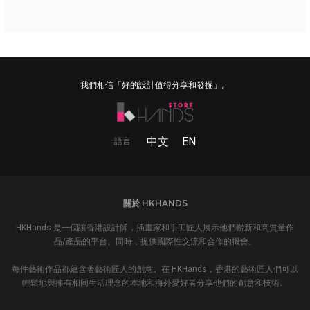
我們相信「好的設計值得分享和發掘」。
中文
EN
語言
關於 HKHANDS
HKHands 是一個讓香港設計師，插畫家和手工匠人展示他們嶄新和高質量作
品/產品的平台。同時，提供國際性交流和合作的機會。
每件藝術作品都蘊含著藝術匠人的創意。在 HKHands，香港的藝術匠人們可以
輕鬆地與擁有相同生活理念的本地和海外愛好者分享他們的創意和技術。