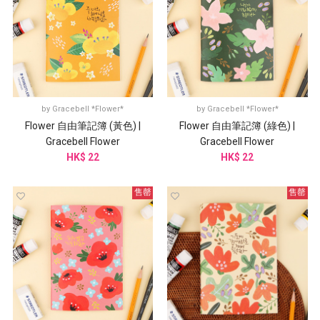
by
Gracebell *Flower*
by
Gracebell *Flower*
Flower 自由筆記簿 (黃色) |
Flower 自由筆記簿 (綠色) |
Gracebell Flower
Gracebell Flower
HK$ 22
HK$ 22
售罄
售罄