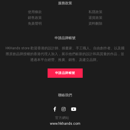
服務政策
使用條款
私隱政策
銷售政策
退貨政策
免責聲明
資料刪除
申請品牌帳號
HKHands store 歡迎香港的設計師、插畫家、手工職人、自由創作者、以及國
際原創品牌授權的香港代理人加入，展示他們嶄新的設計和高質量的作品，並
透過本平台經營、推廣、銷售、及建立品牌。
申請品牌帳號
聯絡我們
官方網站
www.hkhands.com