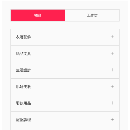
物品
工作坊
衣著配飾
紙品文具
生活設計
肌研美妝
嬰孩用品
寵物護理