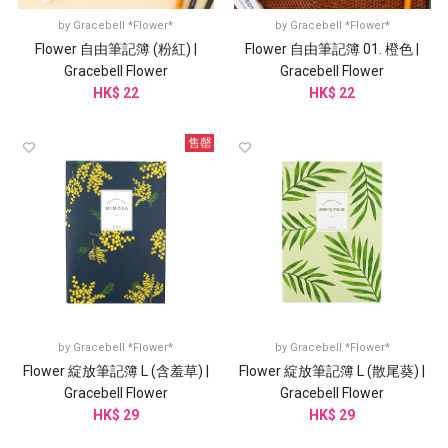
by
Gracebell *Flower*
by
Gracebell *Flower*
Flower 自由筆記簿 (粉紅) |
Flower 自由筆記簿 01. 橙色 |
Gracebell Flower
Gracebell Flower
HK$ 22
HK$ 22
售罄
by
Gracebell *Flower*
by
Gracebell *Flower*
Flower 綻放筆記簿 L (含羞草) |
Flower 綻放筆記簿 L (散尾葵) |
Gracebell Flower
Gracebell Flower
HK$ 29
HK$ 29