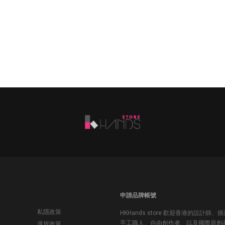
申請品牌帳號
私隱政策
HKHands store 歡迎香港的設計師、
手工職人、自由創作者、以及國際原創
退貨政策