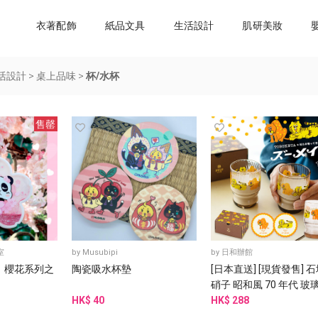
衣著配飾
紙品文具
生活設計
肌研美妝
活設計
>
桌上品味
>
杯/水杯
售罄
室
by
Musubipi
by
日和辦館
】 櫻花系列之
陶瓷吸水杯墊
[日本直送] [現貨發售] 
硝子 昭和風 70 年代 玻
HK$ 40
精美套裝 一套兩隻
HK$ 288