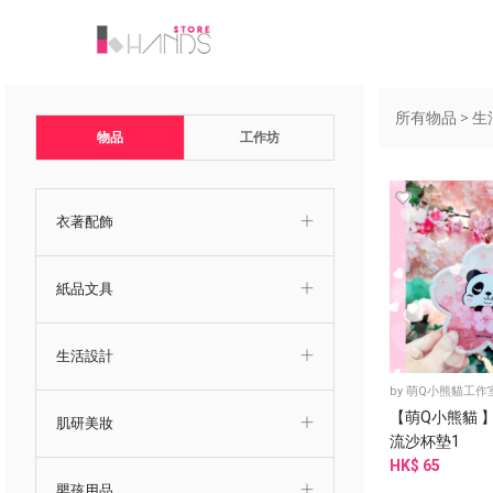
所有物品
>
生
物品
工作坊
衣著配飾
紙品文具
生活設計
by
萌Q小熊貓工作
【萌Q小熊貓 
肌研美妝
流沙杯墊1
HK$ 65
嬰孩用品