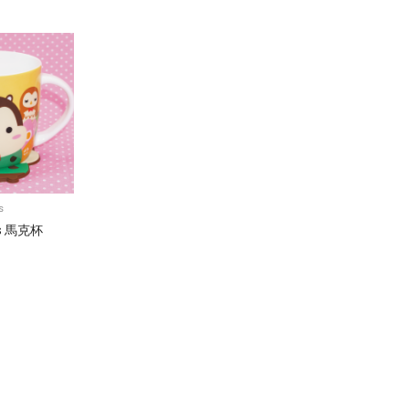
s
nds 馬克杯