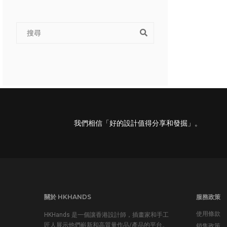
我們相信「好的設計值得分享和發掘」。
關於 HKHANDS
服務政策
使用條款
HKHands 是一個讓香港設計師，插畫家和手工
匠人展示他們嶄新和高質量作品/產品的平台。
銷售政策