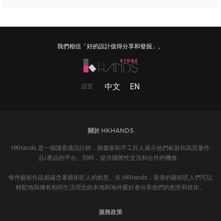
我們相信「好的設計值得分享和發掘」。
中文
EN
語言
關於 HKHANDS
HKHands 是一個讓香港設計師，插畫家和手工匠人展示他們嶄新和高質量作
品/產品的平台。同時，提供國際性交流和合作的機會。
每件藝術作品都蘊含著藝術匠人的創意。在 HKHands，香港的藝術匠人們可以
輕鬆地與擁有相同生活理念的本地和海外愛好者分享他們的創意和技術。
服務政策