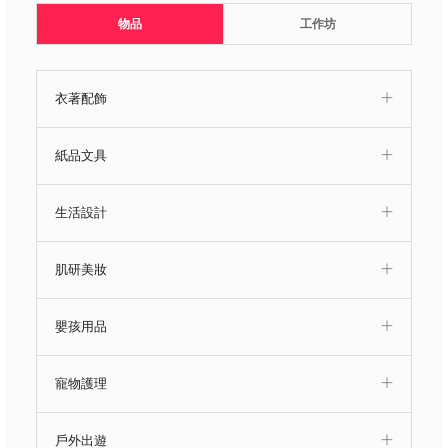
物品
工作坊
衣著配飾
紙品文具
生活設計
肌研美妝
嬰孩用品
寵物護理
戶外出遊