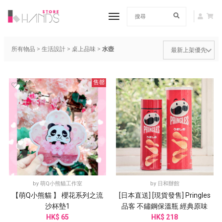
toggle navigation
所有物品
>
生活設計
>
桌上品味
>
水壺
售罄
by
萌Q小熊貓工作室
by
日和辦館
【萌Q小熊貓 】 櫻花系列之流
[日本直送] [現貨發售] Pringles
沙杯墊1
品客 不鏽鋼保溫瓶 經典原味
HK$ 65
HK$ 218