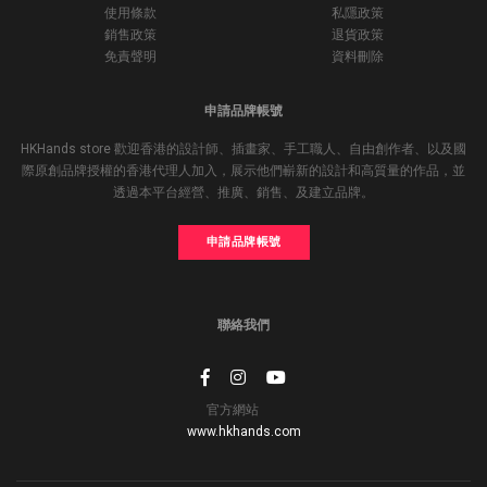
使用條款
私隱政策
銷售政策
退貨政策
免責聲明
資料刪除
申請品牌帳號
HKHands store 歡迎香港的設計師、插畫家、手工職人、自由創作者、以及國
際原創品牌授權的香港代理人加入，展示他們嶄新的設計和高質量的作品，並
透過本平台經營、推廣、銷售、及建立品牌。
申請品牌帳號
聯絡我們
官方網站
www.hkhands.com