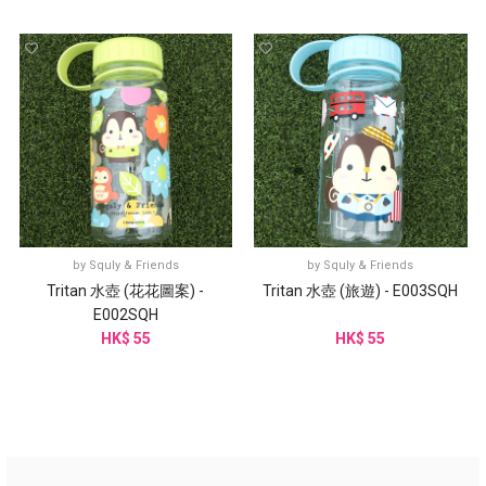
by
Squly & Friends
by
Squly & Friends
Tritan 水壺 (花花圖案) -
Tritan 水壺 (旅遊) - E003SQH
E002SQH
HK$ 55
HK$ 55