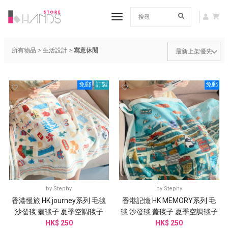
toggle navigation
所有物品
>
生活設計
>
寫意休閒
免郵
訂製
免郵
by
Stephy
by
Stephy
香港慢旅 HK journey系列 毛毯
香港記憶 HK MEMORY系列 毛
沙發毯 蓋毯子 夏季空調毯子
毯 沙發毯 蓋毯子 夏季空調毯子
HK$ 250
HK$ 250