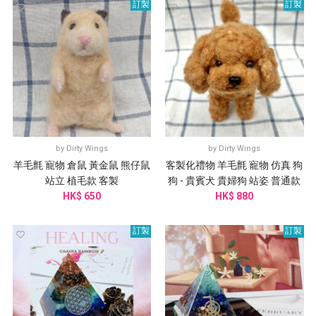
訂製
訂製
by
Dirty Wings
by
Dirty Wings
羊毛氈 寵物 倉鼠 黃金鼠 熊仔鼠
客製化禮物 羊毛氈 寵物 仿真 狗
站立 植毛款 客製
狗 - 貴賓犬 貴婦狗 站姿 普通款
HK$ 650
HK$ 880
訂製
訂製