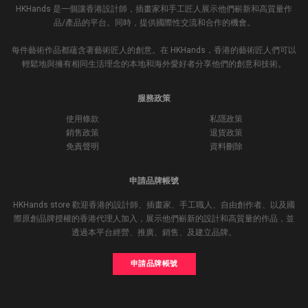
HKHands 是一個讓香港設計師，插畫家和手工匠人展示他們嶄新和高質量作
品/產品的平台。同時，提供國際性交流和合作的機會。
每件藝術作品都蘊含著藝術匠人的創意。在 HKHands，香港的藝術匠人們可以
輕鬆地與擁有相同生活理念的本地和海外愛好者分享他們的創意和技術。
服務政策
使用條款
私隱政策
銷售政策
退貨政策
免責聲明
資料刪除
申請品牌帳號
HKHands store 歡迎香港的設計師、插畫家、手工職人、自由創作者、以及國
際原創品牌授權的香港代理人加入，展示他們嶄新的設計和高質量的作品，並
透過本平台經營、推廣、銷售、及建立品牌。
申請品牌帳號