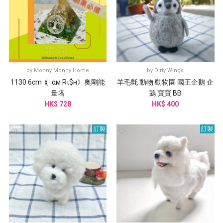
by
Monny Monny Home
by
Dirty Wings
1130 6cm 《꒐ α︎м︎ Rι$н︎》奧剛能
羊毛氈 動物 動物園 國王企鵝 企
量塔
鵝 寶寶 BB
HK$ 728
HK$ 400
訂製
訂製