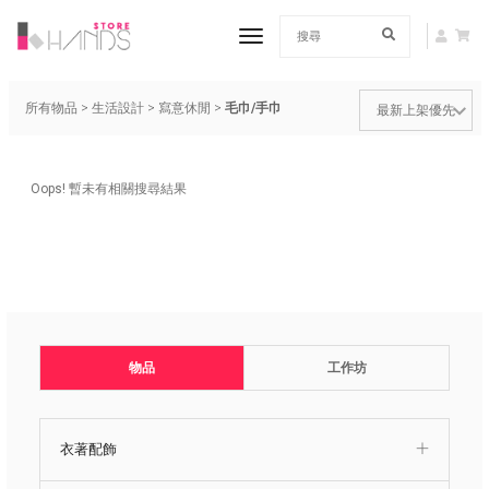
toggle navigation
所有物品
>
生活設計
>
寫意休閒
>
毛巾/手巾
Oops! 暫未有相關搜尋結果
物品
工作坊
衣著配飾