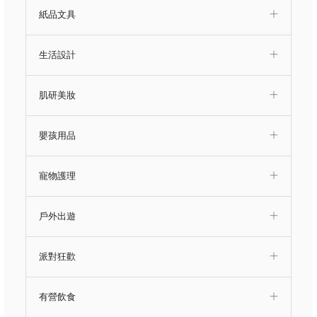
紙品文具
生活設計
肌研美妝
嬰孩用品
寵物護理
戶外出遊
派對狂歡
有營飲食