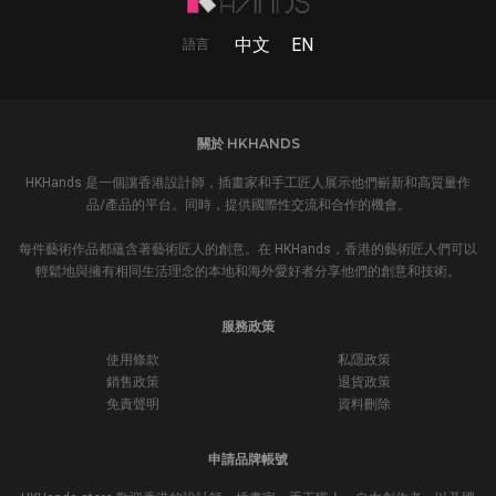
中文
EN
語言
關於 HKHANDS
HKHands 是一個讓香港設計師，插畫家和手工匠人展示他們嶄新和高質量作
品/產品的平台。同時，提供國際性交流和合作的機會。
每件藝術作品都蘊含著藝術匠人的創意。在 HKHands，香港的藝術匠人們可以
輕鬆地與擁有相同生活理念的本地和海外愛好者分享他們的創意和技術。
服務政策
使用條款
私隱政策
銷售政策
退貨政策
免責聲明
資料刪除
申請品牌帳號