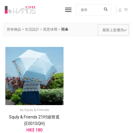
toggle navigation
所有物品
>
生活設計
>
寫意休閒
>
雨傘
by
Squly & Friends
Squly & Friends 21吋縮骨遮
(E001SQH)
HK$ 180