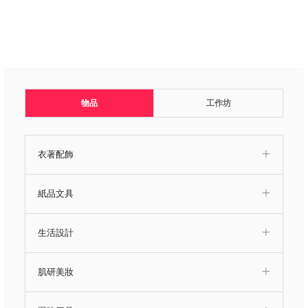
物品
工作坊
衣著配飾
紙品文具
生活設計
肌研美妝