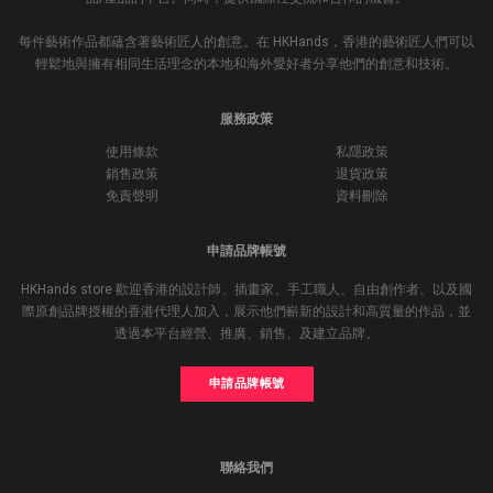
每件藝術作品都蘊含著藝術匠人的創意。在 HKHands，香港的藝術匠人們可以
輕鬆地與擁有相同生活理念的本地和海外愛好者分享他們的創意和技術。
服務政策
使用條款
私隱政策
銷售政策
退貨政策
免責聲明
資料刪除
申請品牌帳號
HKHands store 歡迎香港的設計師、插畫家、手工職人、自由創作者、以及國
際原創品牌授權的香港代理人加入，展示他們嶄新的設計和高質量的作品，並
透過本平台經營、推廣、銷售、及建立品牌。
申請品牌帳號
聯絡我們