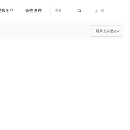
嬰孩用品
寵物護理