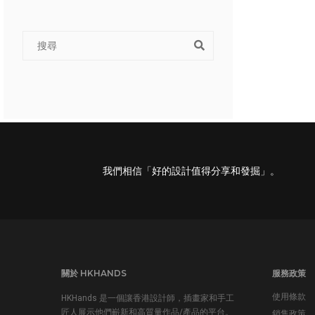
我們相信「好的設計值得分享和發掘」。
關於 HKHANDS
服務政策
使用條款
HKHands 是一個讓香港設計師，插畫家和手工
匠人展示他們嶄新和高質量作品/產品的平台。
銷售政策