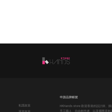
申請品牌帳號
私隱政策
HKHands store 歡迎香港的設計師、
手工職人、自由創作者、以及國際原創
退貨政策