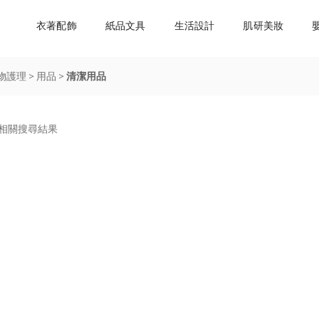
衣著配飾
紙品文具
生活設計
肌研美妝
物護理
>
用品
>
清潔用品
未有相關搜尋結果