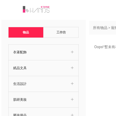
所有物品
>
寵
物品
工作坊
Oops! 暫
衣著配飾
紙品文具
生活設計
肌研美妝
嬰孩用品