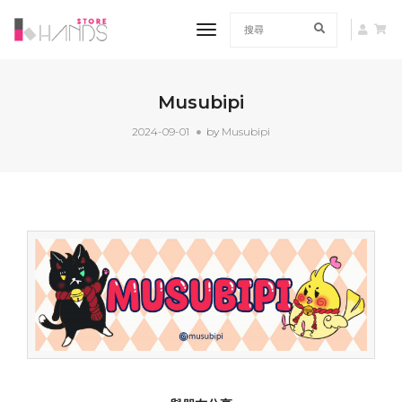
toggle navigation
Musubipi
2024-09-01
by
Musubipi