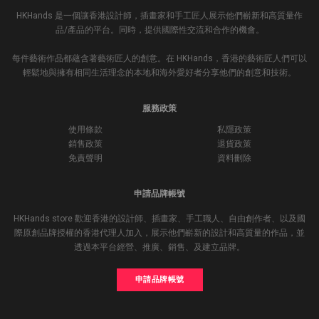
HKHands 是一個讓香港設計師，插畫家和手工匠人展示他們嶄新和高質量作
品/產品的平台。同時，提供國際性交流和合作的機會。
每件藝術作品都蘊含著藝術匠人的創意。在 HKHands，香港的藝術匠人們可以
輕鬆地與擁有相同生活理念的本地和海外愛好者分享他們的創意和技術。
服務政策
使用條款
私隱政策
銷售政策
退貨政策
免責聲明
資料刪除
申請品牌帳號
HKHands store 歡迎香港的設計師、插畫家、手工職人、自由創作者、以及國
際原創品牌授權的香港代理人加入，展示他們嶄新的設計和高質量的作品，並
透過本平台經營、推廣、銷售、及建立品牌。
申請品牌帳號