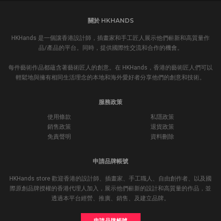
關於 HKHANDS
HKHands 是一個讓香港設計師，插畫家和手工匠人展示他們嶄新和高質量作
品/產品的平台。同時，提供國際性交流和合作的機會。
每件藝術作品都蘊含著藝術匠人的創意。在 HKHands，香港的藝術匠人們可以
輕鬆地與擁有相同生活理念的本地和海外愛好者分享他們的創意和技術。
服務政策
使用條款
私隱政策
銷售政策
退貨政策
免責聲明
資料刪除
申請品牌帳號
HKHands store 歡迎香港的設計師、插畫家、手工職人、自由創作者、以及國
際原創品牌授權的香港代理人加入，展示他們嶄新的設計和高質量的作品，並
透過本平台經營、推廣、銷售、及建立品牌。
申請品牌帳號