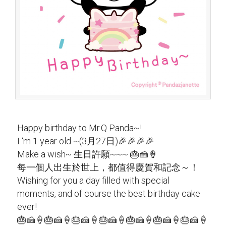
Happy birthday to Mr.Q Panda~!
I ‘m 1 year old ~(3月27日)🎉🎉🎉🎉
Make a wish~ 生日許願~~~ 🎂🍰🍦
每一個人出生於世上，都值得慶賀和記念～！
Wishing for you a day filled with special
moments, and of course the best birthday cake
ever!
🎂🍰🍦🎂🍰🍦🎂🍰🍦🎂🍰🍦🎂🍰🍦🎂🍰🍦🎂🍰🍦