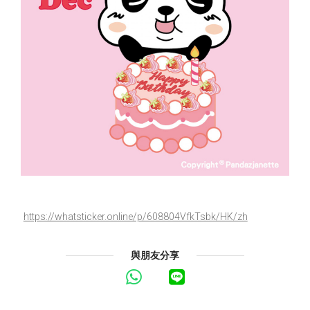
https://whatsticker.online/p/608804VfkTsbk/HK/zh
與朋友分享