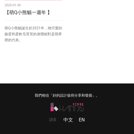
2025-01-30
【萌Q小熊貓一週年 】
萌Q小熊貓誕生於2021年，牠可愛的
臉蛋和柔軟毛茸茸的身體絕對是萌界
裡的代表。
我們相信「好的設計值得分享和發掘」。
中文
EN
語言