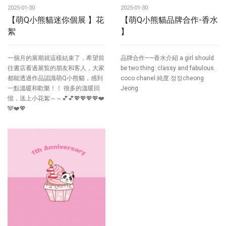
2025-01-30
2025-01-30
【萌Q小熊貓迷你個展 】花
【萌Q小熊貓品牌合作-香水
絮
】
一個月的展期就這樣結束了，希望前
品牌合作——香水介紹 a girl should
往書店看過展覧的朋友和客人，大家
be two thing: classy and fabulous.
都能透過作品認識萌Q小熊貓，感到
coco chanel 純度.정정cheong
一點溫暖和歡樂！！ 很多的溫暖回
Jeong
憶，送上小花絮～～💕💕💖💖💖💖❤️
🐼❤️💖