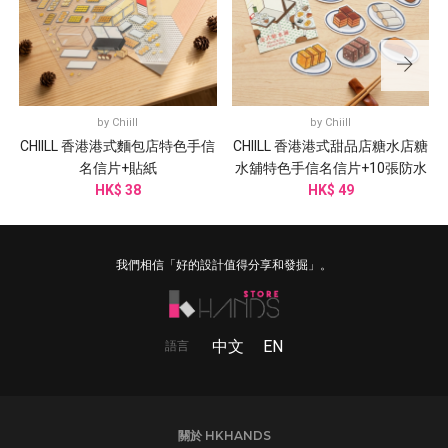
by
Chiill
by
Chiill
CHIILL 香港港式麵包店特色手信
CHIILL 香港港式甜品店糖水店糖
名信片+貼紙
水舖特色手信名信片+10張防水
HK$ 38
HK$ 49
貼紙
我們相信「好的設計值得分享和發掘」。
中文
EN
語言
關於 HKHANDS