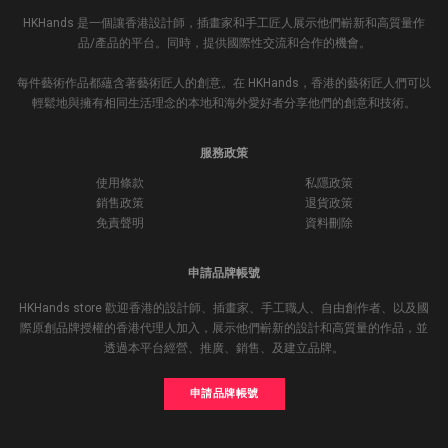
HKHands 是一個讓香港設計師，插畫家和手工匠人展示他們嶄新和高質量作
品/產品的平台。同時，提供國際性交流和合作的機會。
每件藝術作品都蘊含著藝術匠人的創意。在 HKHands，香港的藝術匠人們可以
輕鬆地與擁有相同生活理念的本地和海外愛好者分享他們的創意和技術。
服務政策
使用條款
私隱政策
銷售政策
退貨政策
免責聲明
資料刪除
申請品牌帳號
HKHands store 歡迎香港的設計師、插畫家、手工職人、自由創作者、以及國
際原創品牌授權的香港代理人加入，展示他們嶄新的設計和高質量的作品，並
透過本平台經營、推廣、銷售、及建立品牌。
申請品牌帳號