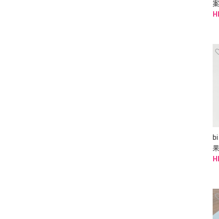
H
b
H