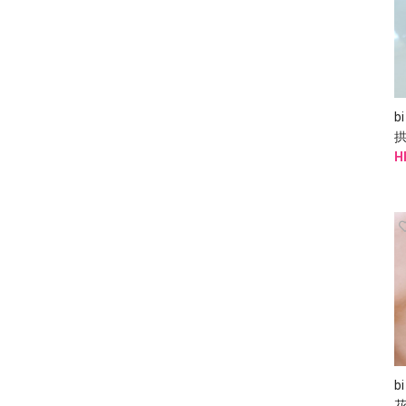
b
H
b