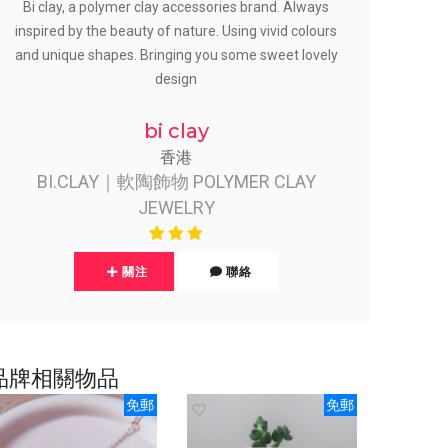
Bi clay, a polymer clay accessories brand. Always
inspired by the beauty of nature. Using vivid colours
and unique shapes. Bringing you some sweet lovely
design
bi clay
香港
BI.CLAY｜軟陶飾物 POLYMER CLAY
JEWELRY
關注
聯絡
品牌相關物品
免郵
免郵