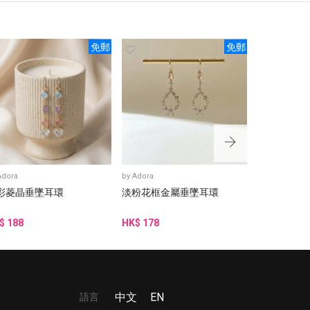
免郵
免郵
Adora
by
Adora
by
Adora
彩菱晶垂墜耳環
淡粉花框金屬垂墜耳環
藍綠金邊水
$ 188
HK$ 178
HK$ 188
語言
中文
EN