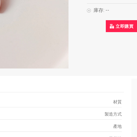
庫存:
--
立即購買
材質
製造方式
產地