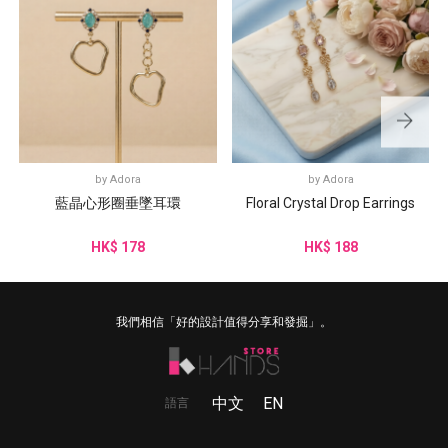
by
Adora
by
Adora
藍晶心形圈垂墜耳環
Floral Crystal Drop Earrings
HK$ 178
HK$ 188
我們相信「好的設計值得分享和發掘」。
中文
EN
語言