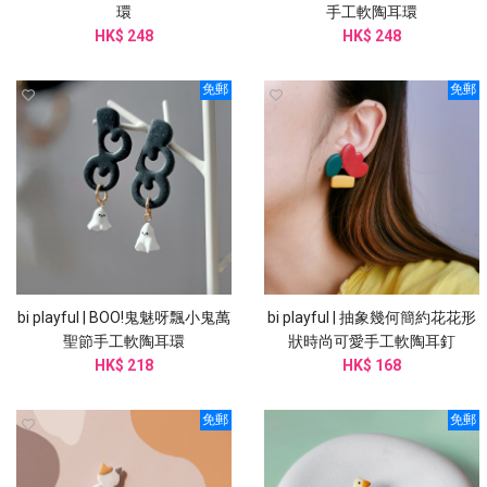
環
手工軟陶耳環
HK$ 248
HK$ 248
免郵
免郵
bi playful | BOO!鬼魅呀飄小鬼萬
bi playful | 抽象幾何簡約花花形
聖節手工軟陶耳環
狀時尚可愛手工軟陶耳釘
HK$ 218
HK$ 168
免郵
免郵