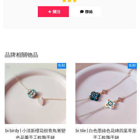
關注
聯絡
品牌相關物品
免郵
免郵
bi birdy | 小清新櫻花樹青鳥漸變
bi tile | 白色墨綠色花磚四葉草形
色花瓣手工軟陶手鏈
手工軟陶手鏈