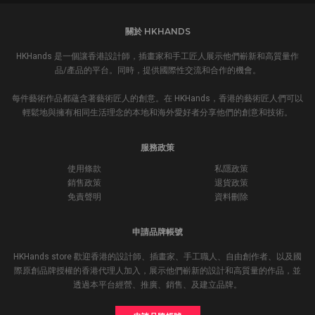
關於 HKHANDS
HKHands 是一個讓香港設計師，插畫家和手工匠人展示他們嶄新和高質量作
品/產品的平台。同時，提供國際性交流和合作的機會。
每件藝術作品都蘊含著藝術匠人的創意。在 HKHands，香港的藝術匠人們可以
輕鬆地與擁有相同生活理念的本地和海外愛好者分享他們的創意和技術。
服務政策
使用條款
私隱政策
銷售政策
退貨政策
免責聲明
資料刪除
申請品牌帳號
HKHands store 歡迎香港的設計師、插畫家、手工職人、自由創作者、以及國
際原創品牌授權的香港代理人加入，展示他們嶄新的設計和高質量的作品，並
透過本平台經營、推廣、銷售、及建立品牌。