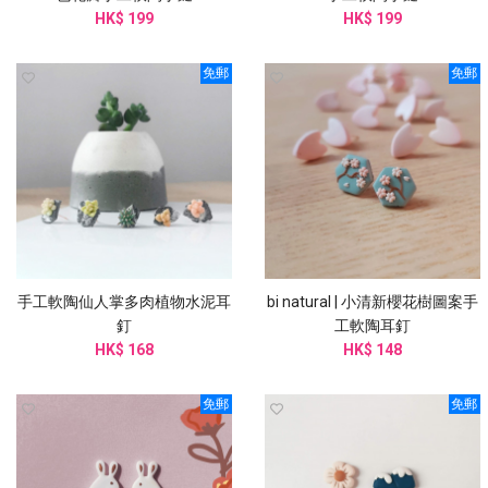
HK$ 199
HK$ 199
免郵
免郵
手工軟陶仙人掌多肉植物水泥耳
bi natural | 小清新櫻花樹圖案手
釘
工軟陶耳釘
HK$ 168
HK$ 148
免郵
免郵