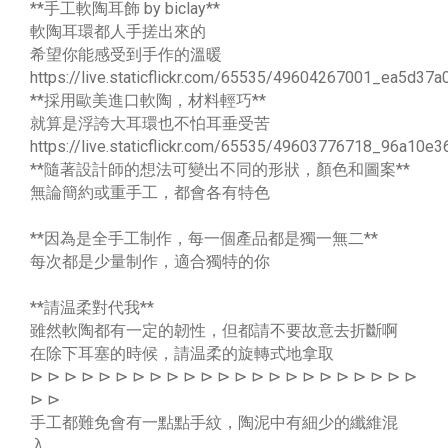
**手工軟陶耳飾 by biclay**
軟陶耳環都人手搓出來的
希望你能感受到手作的溫暖
https://live.staticflickr.com/65535/49604267001_ea5d37a
**採用歐美進口軟陶，材料輕巧**
就算是浮誇大耳環也不怕耳垂受苦
https://live.staticflickr.com/65535/49603776718_96a10e3
**隨著設計師的想法可變出不同的形狀，顏色和圖案**
無論簡約或重手工，都會各有特色
**因為是全手工制作，每一個產品都是獨一無二**
每次都是少量制作，適合獨特的你
**請温柔對代我**
雖然軟陶都有一定的韌性，但都請不要故意去折斷啊
在除下耳塞的時候，請温柔的旋轉式地拿取
⊳ ⊳ ⊳ ⊳ ⊳ ⊳ ⊳ ⊳ ⊳ ⊳ ⊳ ⊳ ⊳ ⊳ ⊳ ⊳ ⊳ ⊳ ⊳ ⊳ ⊳ ⊳ ⊳
⊳ ⊳
手工都難免會有一點點手紋，陶泥中有細少的纖維混
入，