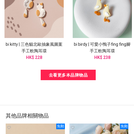
bi kitty | 三色貓北歐抽象風圖案
bi birdy | 可愛小鴨子fing fing腳
手工軟陶耳環
手工軟陶耳環
HK$ 228
HK$ 238
去看更多本品牌物品
其他品牌相關物品
免郵
免郵