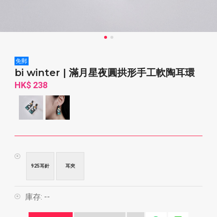
免郵
bi winter | 滿月星夜圓拱形手工軟陶耳環
HK$ 238
925耳針
耳夾
庫存:
--