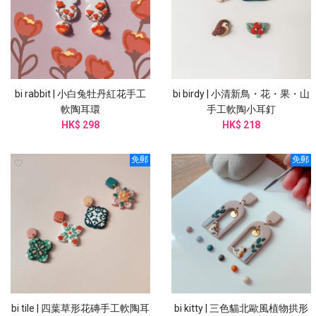
bi rabbit | 小白兔牡丹紅花手工
bi birdy | 小清新鳥・花・果・山
軟陶耳環
手工軟陶小耳釘
HK$ 298
HK$ 218
免郵
免郵
bi tile | 四葉草形花磚手工軟陶耳
bi kitty | 三色貓北歐風植物拱形