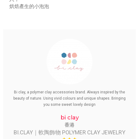
烘焙產生的小泡泡
Bi clay, a polymer clay accessories brand. Always inspired by the
beauty of nature. Using vivid colours and unique shapes. Bringing
you some sweet lovely design
bi clay
香港
BI.CLAY｜軟陶飾物 POLYMER CLAY JEWELRY