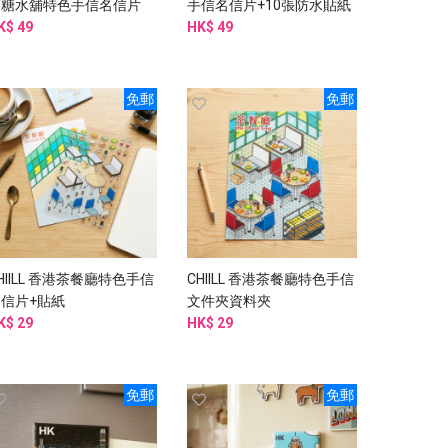
店糖水舖特色手信名信片
手信名信片+10張防水貼紙
10張防水貼紙
K$ 49
HK$ 49
免郵
免郵
HIILL 香港茶餐廳特色手信
CHIILL 香港茶餐廳特色手信
名信片+貼紙
文件夾資料夾
K$ 29
HK$ 29
免郵
免郵