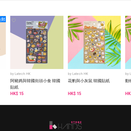
免郵
by
Latech HK
by
Latech HK
by
阿豬媽與韓國街頭小食 韓國
花豹與小灰鼠 韓國貼紙
動
貼紙
HK$ 15
HK$ 15
HK