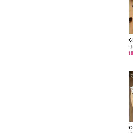
C
H
C