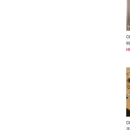
C
H
C