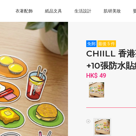
衣著配飾
紙品文具
生活設計
肌研美妝
免郵
最後 5 件
CHIILL 
+10張防水貼
HK$ 49