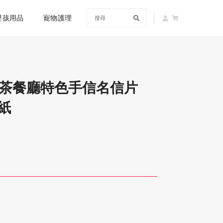
嬰孩用品
寵物護理
香港茶餐廳特色手信名信片
紙