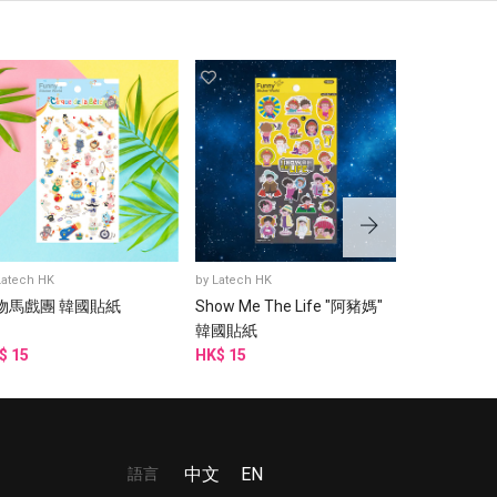
Latech HK
by
Latech HK
by
Latech HK
物馬戲團 韓國貼紙
Show Me The Life "阿豬媽"
鈍鈍熊 (Yel
韓國貼紙
$ 15
HK$ 15
HK$ 15
語言
中文
EN