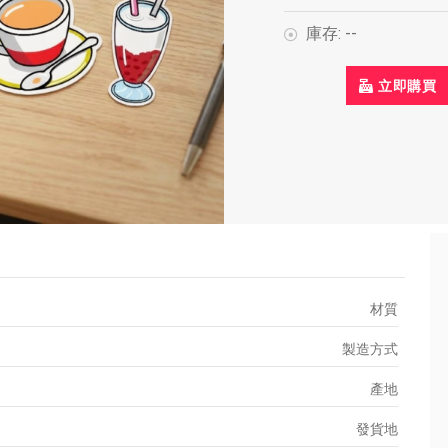
庫存:
--
立即購買
材質
製造方式
產地
發貨地