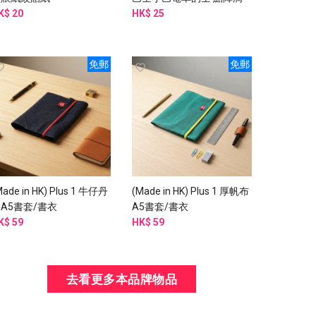
K$ 20
膠貼紙
HK$ 25
免郵
免郵
Made in HK) Plus 1 牛仔丹
(Made in HK) Plus 1 厚帆布
A5書套/書衣
A5書套/書衣
K$ 59
HK$ 59
去看更多本品牌物品