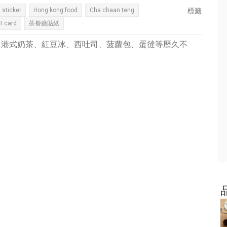
 sticker
Hong kong food
Cha chaan teng
標籤
t card
茶餐廳貼紙
。港式奶茶、紅豆冰、西吐司、菠蘿包、蛋撻等歷久不