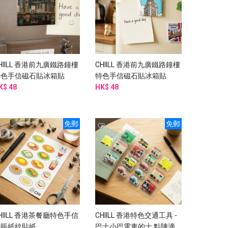
HIILL 香港前九廣鐵路鐘樓
CHIILL 香港前九廣鐵路鐘樓
特色手信磁石貼冰箱貼
特色手信磁石貼冰箱貼
K$ 48
HK$ 48
免郵
免郵
HIILL 香港茶餐廳特色手信
CHIILL 香港特色交通工具 -
手賬紙紋貼紙
巴士小巴電車的士 點陣滴