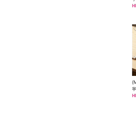
H
(
寧
H