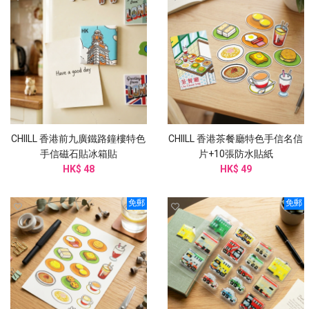
CHIILL 香港前九廣鐵路鐘樓特色
CHIILL 香港茶餐廳特色手信名信
手信磁石貼冰箱貼
片+10張防水貼紙
HK$ 48
HK$ 49
免郵
免郵