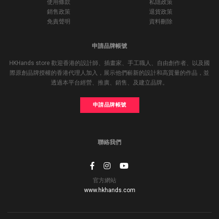
使用條款
私隱政策
銷售政策
退貨政策
免責聲明
資料刪除
申請品牌帳號
HKHands store 歡迎香港的設計師、插畫家、手工職人、自由創作者、以及國
際原創品牌授權的香港代理人加入，展示他們嶄新的設計和高質量的作品，並
透過本平台經營、推廣、銷售、及建立品牌。
申請品牌帳號
聯絡我們
官方網站
www.hkhands.com