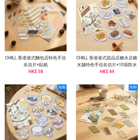
CHIILL 香港港式麵包店特色手信
CHIILL 香港港式甜品店糖水店糖
名信片+貼紙
水舖特色手信名信片+10張防水
HK$ 38
HK$ 49
貼紙
免郵
免郵