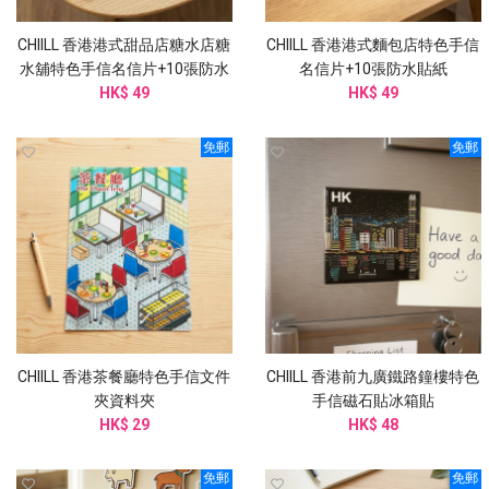
CHIILL 香港港式甜品店糖水店糖
CHIILL 香港港式麵包店特色手信
水舖特色手信名信片+10張防水
名信片+10張防水貼紙
HK$ 49
貼紙
HK$ 49
免郵
免郵
CHIILL 香港茶餐廳特色手信文件
CHIILL 香港前九廣鐵路鐘樓特色
夾資料夾
手信磁石貼冰箱貼
HK$ 29
HK$ 48
免郵
免郵