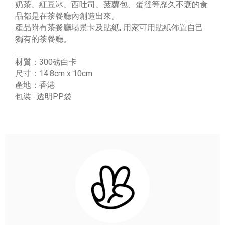
奶茶、紅豆冰、西吐司、菠蘿包、蛋撻等歷久不衰的食
品都是在茶餐廳內創造出來。
產品附有茶餐廳場景卡及貼紙, 用家可用貼紙佈置自己
獨有的茶餐廳。
.
材質：300磅白卡
尺寸：14.8cm x 10cm
產地：香港
包裝 : 透明PP袋