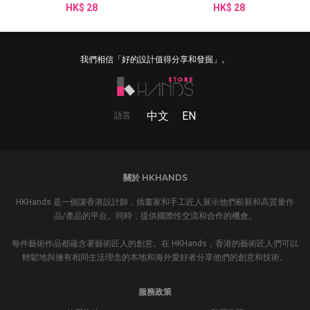
HK$ 28
HK$ 28
我們相信「好的設計值得分享和發掘」。
中文
EN
語言
關於 HKHANDS
HKHands 是一個讓香港設計師，插畫家和手工匠人展示他們嶄新和高質量作
品/產品的平台。同時，提供國際性交流和合作的機會。
每件藝術作品都蘊含著藝術匠人的創意。在 HKHands，香港的藝術匠人們可以
輕鬆地與擁有相同生活理念的本地和海外愛好者分享他們的創意和技術。
服務政策