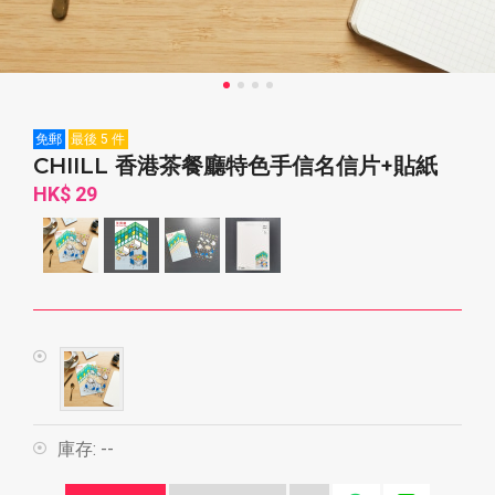
免郵
最後 5 件
CHIILL 香港茶餐廳特色手信名信片+貼紙
HK$ 29
庫存:
--