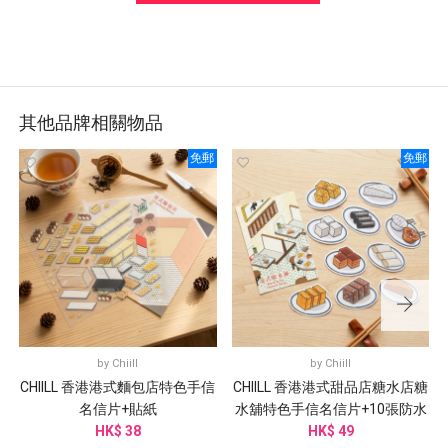
其他品牌相關物品
免郵
免郵
by
Chiill
by
Chiill
CHIILL 香港港式麵包店特色手信
CHIILL 香港港式甜品店糖水店糖
名信片+貼紙
水舖特色手信名信片+10張防水
HK$ 38
HK$ 49
貼紙