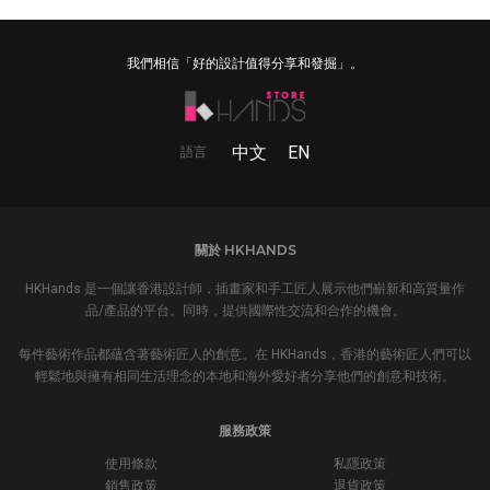
我們相信「好的設計值得分享和發掘」。
中文
EN
語言
關於 HKHANDS
HKHands 是一個讓香港設計師，插畫家和手工匠人展示他們嶄新和高質量作
品/產品的平台。同時，提供國際性交流和合作的機會。
每件藝術作品都蘊含著藝術匠人的創意。在 HKHands，香港的藝術匠人們可以
輕鬆地與擁有相同生活理念的本地和海外愛好者分享他們的創意和技術。
服務政策
使用條款
私隱政策
銷售政策
退貨政策