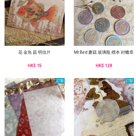
花 金魚 菇 明信片
Mr.Bird 蘑菇 玻璃瓶 標本 封蠟章
HK$ 15
HK$ 128
訂製
訂製