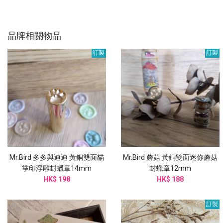
品牌相關物品
訂製
訂製
Mr.Bird 多多與迪迪 黃銅雙面貓
Mr.Bird 蘑菇 黃銅雙面迷你蘑菇
掌印浮雕封蠟章14mm
封蠟章12mm
HK$ 198
HK$ 188
訂製