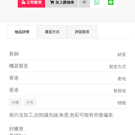
立即購買
加入購物車
物品詳情
運送方式
評語留言
黃銅
材質
機器製造
製造方式
香港
產地
香港
發貨地
封蠟
月亮
標籤
相片沒加工,但拍攝光線,角度,色彩可能有些微偏差..
封蠟章