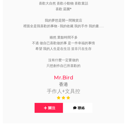
喜歡大自然 喜歡小動物 喜歡童話
喜歡 菇菌*
我的夢想是開一間雜貨店
裡面全是我喜歡的事物 - 我的收藏 我的手作 我的畫......
雖然 業餘時間不多
不過 做自已喜歡做的事 是一件幸福的事情
希望 我的人生是在生活 並非只在生存
沒有什麼一定要做的
只想創作自已所喜歡的
Mr.Bird
香港
手作人+文具控
關注
聯絡