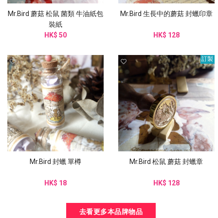
Mr.Bird 蘑菇 松鼠 菌類 牛油紙包
Mr.Bird 生長中的蘑菇 封蠟印章
裝紙
HK$ 50
HK$ 128
訂製
Mr.Bird 封蠟 單樽
Mr.Bird 松鼠 蘑菇 封蠟章
HK$ 18
HK$ 128
去看更多本品牌物品