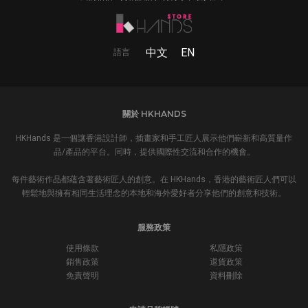
中文
EN
語言
關於 HKHANDS
HKHands 是一個讓香港設計師，插畫家和手工匠人展示他們嶄新和高質量作
品/產品的平台。同時，提供國際性交流和合作的機會。
每件藝術作品都蘊含著藝術匠人的創意。在 HKHands，香港的藝術匠人們可以
輕鬆地與擁有相同生活理念的本地和海外愛好者分享他們的創意和技術。
服務政策
使用條款
私隱政策
銷售政策
退貨政策
免責聲明
資料刪除