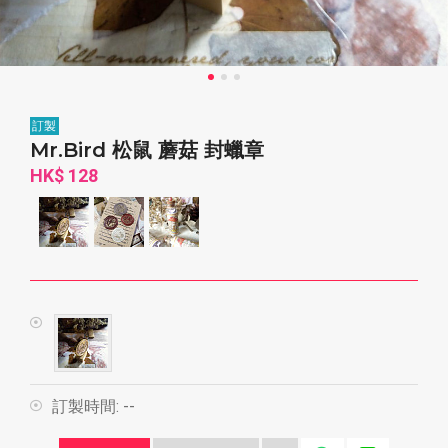
訂製
Mr.Bird 松鼠 蘑菇 封蠟章
HK$ 128
訂製時間:
--