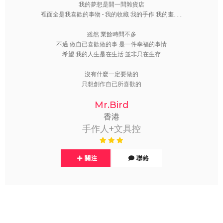
我的夢想是開一間雜貨店
裡面全是我喜歡的事物 - 我的收藏 我的手作 我的畫......
雖然 業餘時間不多
不過 做自已喜歡做的事 是一件幸福的事情
希望 我的人生是在生活 並非只在生存
沒有什麼一定要做的
只想創作自已所喜歡的
Mr.Bird
香港
手作人+文具控
關注
聯絡