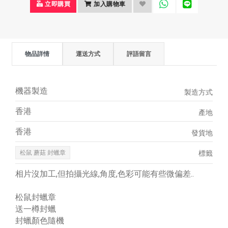
立即購買
加入購物車
物品詳情
運送方式
評語留言
機器製造
製造方式
香港
產地
香港
發貨地
松鼠 蘑菇 封蠟章
標籤
相片沒加工,但拍攝光線,角度,色彩可能有些微偏差..
松鼠封蠟章
送一樽封蠟
封蠟顏色隨機