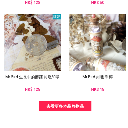
HK$ 128
HK$ 50
訂製
Mr.Bird 生長中的蘑菇 封蠟印章
Mr.Bird 封蠟 單樽
HK$ 128
HK$ 18
去看更多本品牌物品