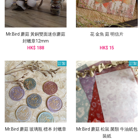
Mr.Bird 蘑菇 黃銅雙面迷你蘑菇
花 金魚 菇 明信片
封蠟章12mm
HK$ 188
HK$ 15
訂製
訂製
Mr.Bird 蘑菇 玻璃瓶 標本 封蠟章
Mr.Bird 蘑菇 松鼠 菌類 牛油紙包
裝紙