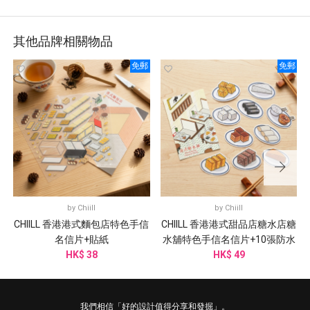
其他品牌相關物品
免郵
免郵
by
Chiill
by
Chiill
CHIILL 香港港式麵包店特色手信
CHIILL 香港港式甜品店糖水店糖
名信片+貼紙
水舖特色手信名信片+10張防水
HK$ 38
HK$ 49
貼紙
我們相信「好的設計值得分享和發掘」。