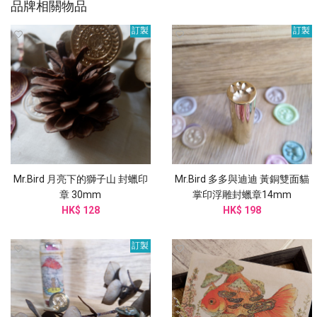
品牌相關物品
訂製
訂製
Mr.Bird 月亮下的獅子山 封蠟印
Mr.Bird 多多與迪迪 黃銅雙面貓
章 30mm
掌印浮雕封蠟章14mm
HK$ 128
HK$ 198
訂製