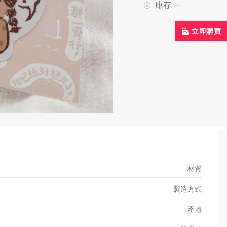
庫存:
--
立即購買
材質
製造方式
產地