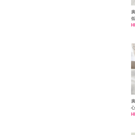
廣
H
廣
心
H