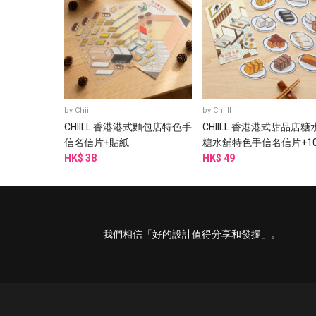
by
Chiill
by
Chiill
CHIILL 香港港式麵包店特色手
CHIILL 香港港式甜品店糖
信名信片+貼紙
糖水舖特色手信名信片+1
HK$ 38
防水貼紙
HK$ 49
我們相信「好的設計值得分享和發掘」。