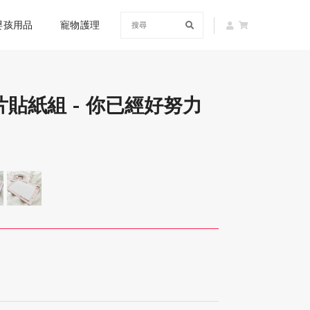
嬰孩用品
寵物護理
片貼紙組 - 你已經好努力