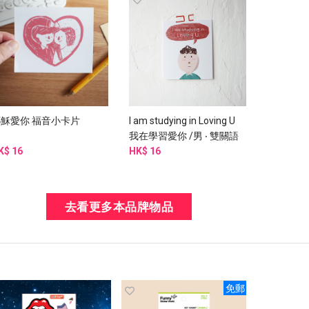
耶穌愛你 福音小卡片
I am studying in Loving U
我在學習愛你 /男 ‧ 雙關語
K$ 16
告白卡片
HK$ 16
去看更多本品牌物品
免郵