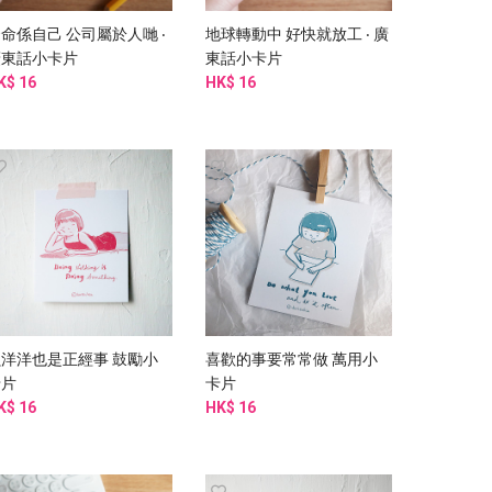
命係自己 公司屬於人哋 ‧
地球轉動中 好快就放工 ‧ 廣
廣東話小卡片
東話小卡片
K$ 16
HK$ 16
懶洋洋也是正經事 鼓勵小
喜歡的事要常常做 萬用小
卡片
卡片
K$ 16
HK$ 16