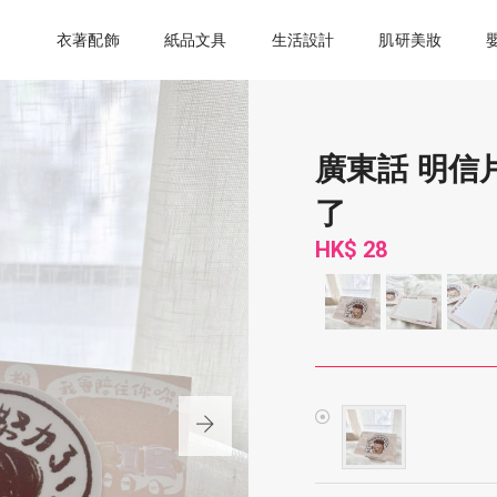
衣著配飾
紙品文具
生活設計
肌研美妝
廣東話 明信
了
HK$ 28