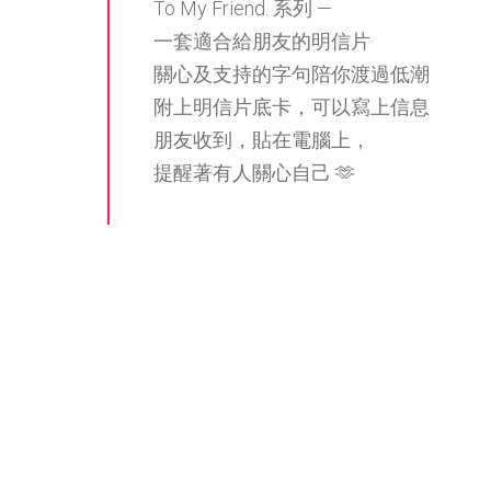
To My Friend. 系列 —
一套適合給朋友的明信片
關心及支持的字句陪你渡過低潮
附上明信片底卡，可以寫上信息
朋友收到，貼在電腦上，
提醒著有人關心自己 🫶