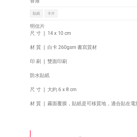
香港
貼紙
卡片
明信片
尺 寸 ❘ 14 x 10 cm
材 質 ❘ 白卡 260gsm 書寫質材
印 刷 ❘ 雙面印刷
防水貼紙
尺 寸 ❘ 大約 6 x 8 cm
材 質 ❘ 霧面覆膜，貼紙是可移質地，適合貼在