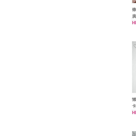
條
H
H