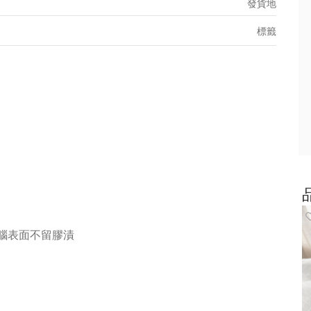
發貨地
標籤
電腦表面不留膠漬