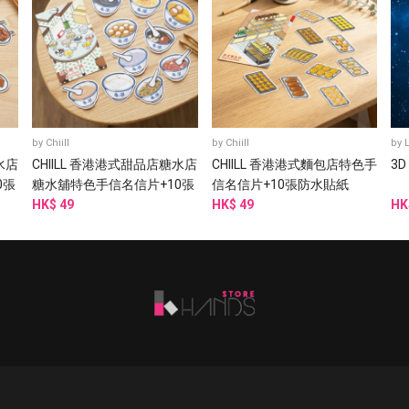
by
Chiill
by
Chiill
by
水店
CHIILL 香港港式甜品店糖水店
CHIILL 香港港式麵包店特色手
3D
0張
糖水舖特色手信名信片+10張
信名信片+10張防水貼紙
防水貼紙
HK$ 49
HK$ 49
HK