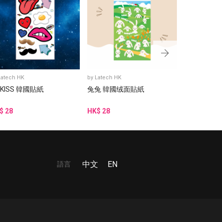
Latech HK
by
Latech HK
by
Latech HK
 KISS 韓國貼紙
兔兔 韓國绒面貼紙
阿豬媽與韓
貼紙
$ 28
HK$ 28
HK$ 15
語言
中文
EN