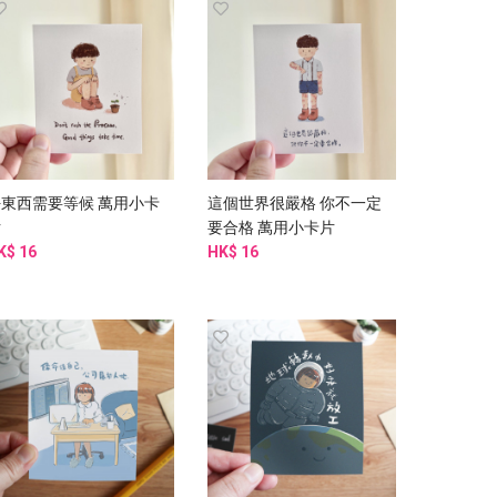
好東西需要等候 萬用小卡
這個世界很嚴格 你不一定
片
要合格 萬用小卡片
K$ 16
HK$ 16