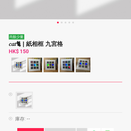
尚餘少量
𝑐𝑎𝑡🐈 | 紙相框 九宮格
HK$ 150
庫存:
--