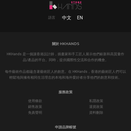
中文
EN
語言
關於 HKHANDS
HKHands 是一個讓香港設計師，插畫家和手工匠人展示他們嶄新和高質量作
品/產品的平台。同時，提供國際性交流和合作的機會。
每件藝術作品都蘊含著藝術匠人的創意。在 HKHands，香港的藝術匠人們可以
輕鬆地與擁有相同生活理念的本地和海外愛好者分享他們的創意和技術。
服務政策
使用條款
私隱政策
銷售政策
退貨政策
免責聲明
資料刪除
申請品牌帳號