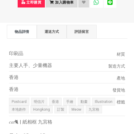
立即購買
加入購物車
物品詳情
運送方式
評語留言
印刷品
材質
主要人手、少量機器
製造方式
香港
產地
香港
發貨地
Postcard
明信片
香港
手繪
動畫
Illustration
標籤
本地創作
Hongkong
訂製
Meow
九宮格
𝑐𝑎𝑡🐈 | 紙相框 九宮格