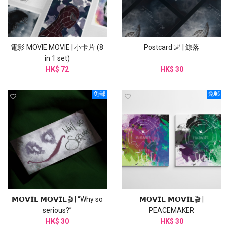
電影 MOVIE MOVIE | 小卡片 (8
Postcard 🌌 | 鯨落
in 1 set)
HK$ 72
HK$ 30
免郵
免郵
𝗠𝗢𝗩𝗜𝗘 𝗠𝗢𝗩𝗜𝗘🎬 | “Why so
𝗠𝗢𝗩𝗜𝗘 𝗠𝗢𝗩𝗜𝗘🎬 |
serious?”
PEACEMAKER
HK$ 30
HK$ 30