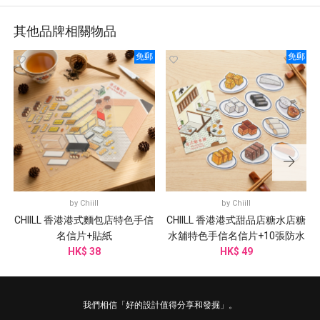
其他品牌相關物品
免郵
免郵
by
Chiill
by
Chiill
CHIILL 香港港式麵包店特色手信
CHIILL 香港港式甜品店糖水店糖
名信片+貼紙
水舖特色手信名信片+10張防水
HK$ 38
HK$ 49
貼紙
我們相信「好的設計值得分享和發掘」。