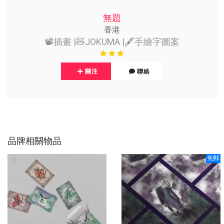
無題
香港
📽️插畫 |🧸JOKUMA |🖋️手繪字圖案
關注
聯絡
品牌相關物品
免郵