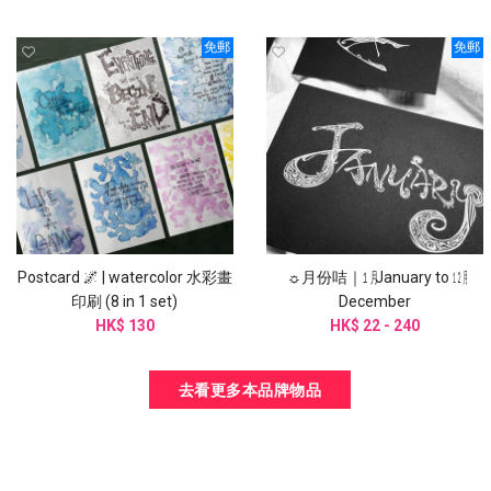
免郵
免郵
Postcard 🌌 | watercolor 水彩畫
☼月份咭｜㋀ January to ㋋
印刷 (8 in 1 set)
December
HK$ 130
HK$ 22 - 240
去看更多本品牌物品