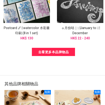
Postcard 🌌 | watercolor 水彩畫
☼月份咭｜㋀ January to ㋋
印刷 (8 in 1 set)
December
HK$ 130
HK$ 22 - 240
去看更多本品牌物品
其他品牌相關物品
免郵
免郵