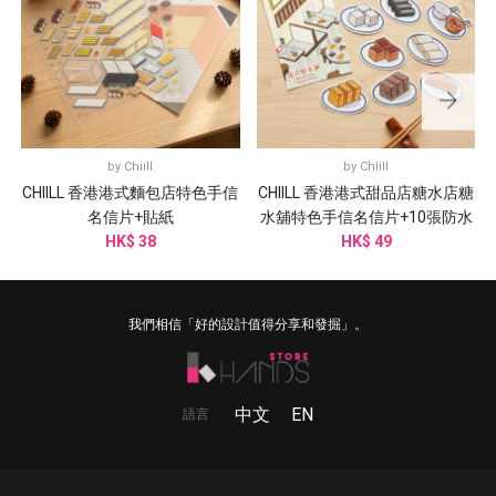
by
Chiill
by
Chiill
CHIILL 香港港式麵包店特色手信
CHIILL 香港港式甜品店糖水店糖
名信片+貼紙
水舖特色手信名信片+10張防水
HK$ 38
HK$ 49
貼紙
我們相信「好的設計值得分享和發掘」。
中文
EN
語言