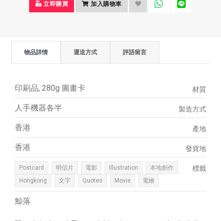
立即購買
加入購物車
物品詳情
運送方式
評語留言
印刷品, 280g 圖畫卡
材質
人手機器各半
製造方式
香港
產地
香港
發貨地
Postcard
明信片
電影
Illustration
本地創作
標籤
Hongkong
文字
Quotes
Movie
電繪
鯨落