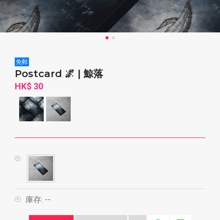
免郵
Postcard 🌌 | 鯨落
HK$ 30
庫存:
--