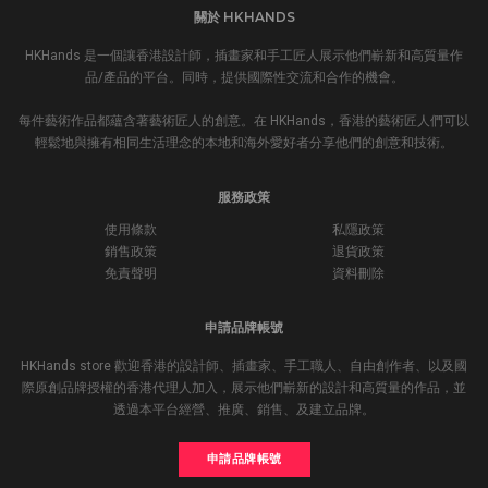
關於 HKHANDS
HKHands 是一個讓香港設計師，插畫家和手工匠人展示他們嶄新和高質量作
品/產品的平台。同時，提供國際性交流和合作的機會。
每件藝術作品都蘊含著藝術匠人的創意。在 HKHands，香港的藝術匠人們可以
輕鬆地與擁有相同生活理念的本地和海外愛好者分享他們的創意和技術。
服務政策
使用條款
私隱政策
銷售政策
退貨政策
免責聲明
資料刪除
申請品牌帳號
HKHands store 歡迎香港的設計師、插畫家、手工職人、自由創作者、以及國
際原創品牌授權的香港代理人加入，展示他們嶄新的設計和高質量的作品，並
透過本平台經營、推廣、銷售、及建立品牌。
申請品牌帳號