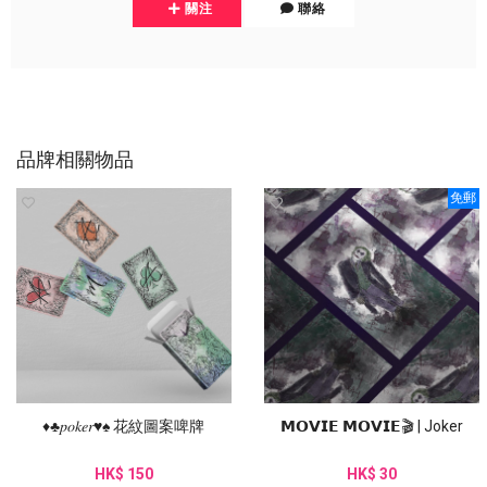
關注
聯絡
品牌相關物品
免郵
♦︎♣︎𝑝𝑜𝑘𝑒𝑟♥︎♠︎ 花紋圖案啤牌
𝗠𝗢𝗩𝗜𝗘 𝗠𝗢𝗩𝗜𝗘🎬 | Joker
HK$ 150
HK$ 30