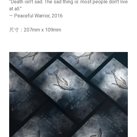
“Death isn’t sad. The sad thing is: most people don’t live
at all.”
— Peaceful Warrior, 2016
尺寸：207mm x 109mm