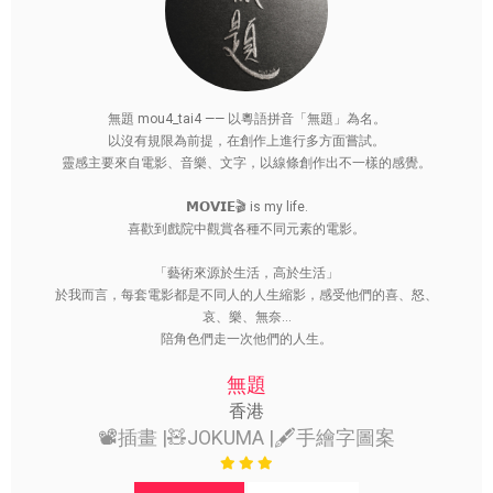
無題 mou4_tai4 —— 以粵語拼音「無題」為名。
以沒有規限為前提，在創作上進行多方面嘗試。
靈感主要來自電影、音樂、文字，以線條創作出不一樣的感覺。
𝗠𝗢𝗩𝗜𝗘🎬 is my life.
喜歡到戲院中觀賞各種不同元素的電影。
「藝術來源於生活，高於生活」
於我而言，每套電影都是不同人的人生縮影，感受他們的喜、怒、
哀、樂、無奈...
陪角色們走一次他們的人生。
無題
香港
📽️插畫 |🧸JOKUMA |🖋️手繪字圖案