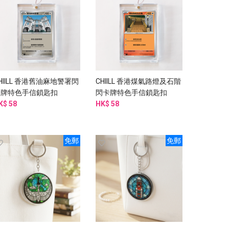
HIILL 香港舊油麻地警署閃
CHIILL 香港煤氣路燈及石階
卡牌特色手信鎖匙扣
閃卡牌特色手信鎖匙扣
K$ 58
HK$ 58
免郵
免郵