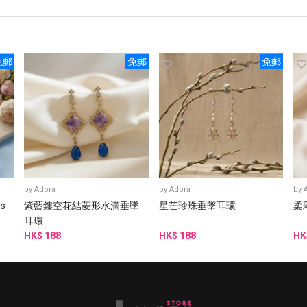
免郵
免郵
免郵
by
Adora
by
Adora
by
gs
紫藍鏤空花結菱形水滴垂墜
星芒珍珠垂墜耳環
柔
耳環
HK$ 188
HK$ 188
HK