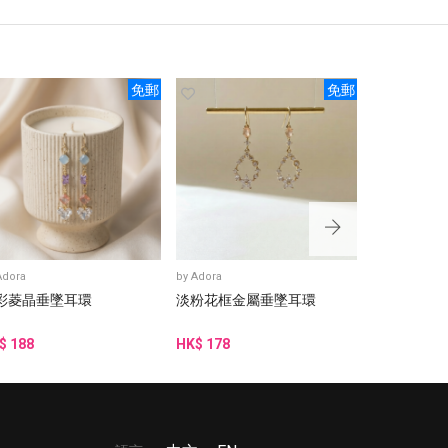
免郵
免郵
Adora
by
Adora
by
Adora
彩菱晶垂墜耳環
淡粉花框金屬垂墜耳環
藍綠金邊水
$ 188
HK$ 178
HK$ 188