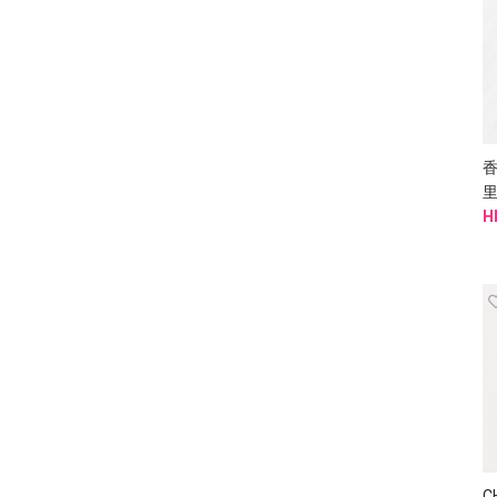
香
里
H
C