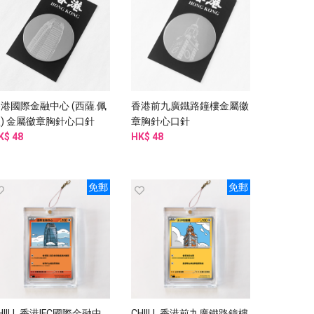
港國際金融中心 (西薩.佩
香港前九廣鐵路鐘樓金屬徽
) 金屬徽章胸針心口針
章胸針心口針
K$ 48
HK$ 48
免郵
免郵
HIILL 香港IFC國際金融中
CHIILL 香港前九廣鐵路鐘樓