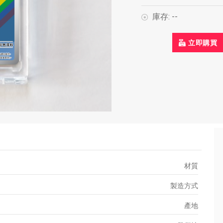
庫存:
--
立即購買
材質
製造方式
產地