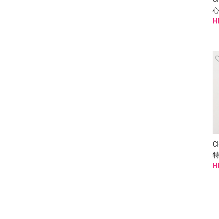
心
H
C
H