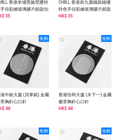
HIILL 香港米埔黑臉琵鷺特
CHIILL 香港前九廣鐵路鐘樓
色手信彩繪玻璃膠片鎖匙扣
特色手信彩繪玻璃膠片鎖匙
K$ 35
扣
HK$ 35
免郵
免郵
港中銀大廈 (貝聿銘) 金屬
香港怡和大廈 (木下一) 金屬
徽章胸針心口針
徽章胸針心口針
K$ 48
HK$ 48
免郵
免郵