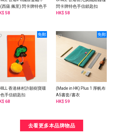
(西薩.佩里) 閃卡牌特色手
閃卡牌特色手信鎖匙扣
信鎖匙扣
K$ 58
HK$ 58
免郵
免郵
HIILL 香港林村許願樹寶碟
(Made in HK) Plus 1 厚帆布
特色手信鎖匙扣
A5書套/書衣
K$ 68
HK$ 59
去看更多本品牌物品