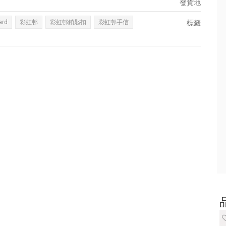
發貨地
ard
彩虹邨
彩虹邨鎖匙扣
彩虹邨手信
標籤