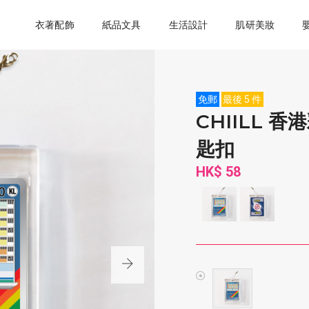
衣著配飾
紙品文具
生活設計
肌研美妝
免郵
最後 5 件
CHIILL
匙扣
HK$ 58