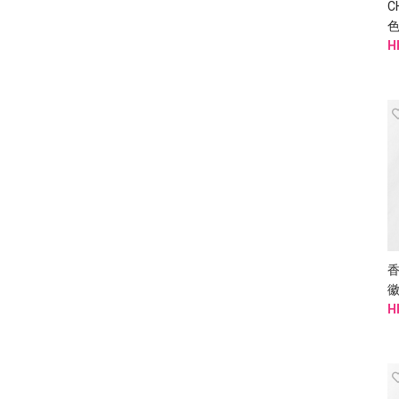
C
H
香
H