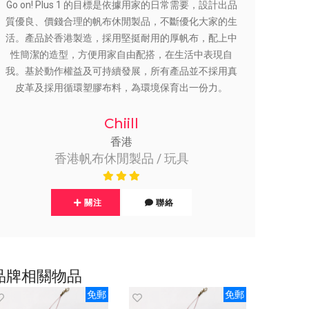
Go on! Plus 1 的目標是依據用家的日常需要，設計出品
質優良、價錢合理的帆布休閒製品，不斷優化大家的生
活。產品於香港製造，採用堅挺耐用的厚帆布，配上中
性簡潔的造型，方便用家自由配搭，在生活中表現自
我。基於動作權益及可持續發展，所有產品並不採用真
皮革及採用循環塑膠布料，為環境保育出一份力。
Chiill
香港
香港帆布休閒製品 / 玩具
關注
聯絡
品牌相關物品
免郵
免郵