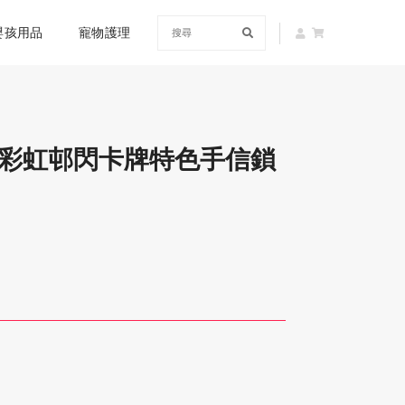
嬰孩用品
寵物護理
 香港彩虹邨閃卡牌特色手信鎖