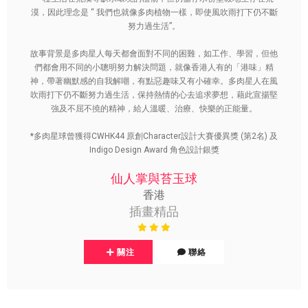
漠，因此理念是 “ 我們也就像多肉植物一樣，即使風吹雨打下仍不斷
努力過生活”。
故事背景是多肉星人每天都會面對不同的困難，如工作、學習，但他
們都會用不同的小聰明努力解決問題，就像香港人有的「港味」精
神，帶著幽默感的自我解嘲，有點惡趣味又有小確幸。多肉星人在風
吹雨打下仍不斷努力過生活，保持熱情的心去追求夢想，藉此宣揚堅
強及不屈不撓的精神，給人溫暖、治療、快樂的正能量。
*多肉星球曾獲得CWHK44 原創Character設計大賽優異獎 (第2名) 及
Indigo Design Award 角色設計銀獎
仙人掌與苔玉球
香港
插畫精品
關注
聯絡