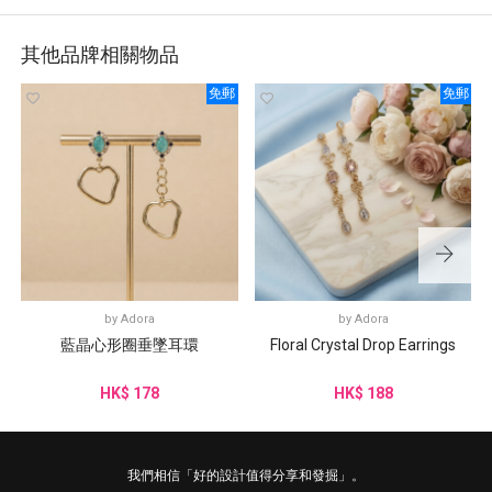
其他品牌相關物品
免郵
免郵
by
Adora
by
Adora
藍晶心形圈垂墜耳環
Floral Crystal Drop Earrings
HK$ 178
HK$ 188
我們相信「好的設計值得分享和發掘」。