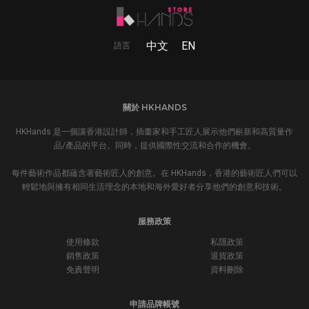
中文
EN
語言
關於 HKHANDS
HKHands 是一個讓香港設計師，插畫家和手工匠人展示他們嶄新和高質量作
品/產品的平台。同時，提供國際性交流和合作的機會。
每件藝術作品都蘊含著藝術匠人的創意。在 HKHands，香港的藝術匠人們可以
輕鬆地與擁有相同生活理念的本地和海外愛好者分享他們的創意和技術。
服務政策
使用條款
私隱政策
銷售政策
退貨政策
免責聲明
資料刪除
申請品牌帳號