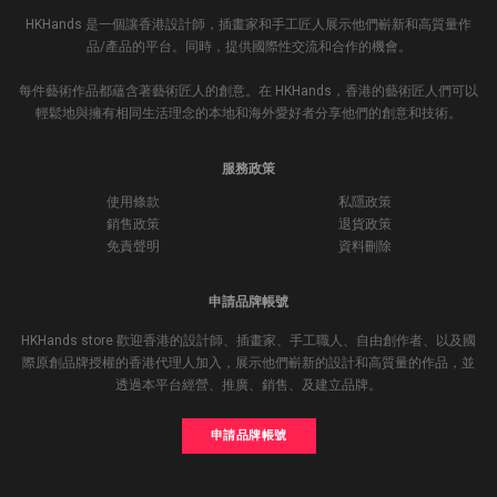
HKHands 是一個讓香港設計師，插畫家和手工匠人展示他們嶄新和高質量作
品/產品的平台。同時，提供國際性交流和合作的機會。
每件藝術作品都蘊含著藝術匠人的創意。在 HKHands，香港的藝術匠人們可以
輕鬆地與擁有相同生活理念的本地和海外愛好者分享他們的創意和技術。
服務政策
使用條款
私隱政策
銷售政策
退貨政策
免責聲明
資料刪除
申請品牌帳號
HKHands store 歡迎香港的設計師、插畫家、手工職人、自由創作者、以及國
際原創品牌授權的香港代理人加入，展示他們嶄新的設計和高質量的作品，並
透過本平台經營、推廣、銷售、及建立品牌。
申請品牌帳號