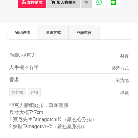
立即購買
加入購物車
物品詳情
運送方式
評語留言
滴膠, 亞克力
材質
人手機器各半
製造方式
香港
發貨地
鎖匙扣
匙扣
標籤
亞克力膠鎖匙扣，單面滴膠
尺寸大概7*7cm
1.賓尼先生Tamagotchi🐰（銀色心形扣）
2.妹豬Tamagotchi🐶（銀色星形扣）