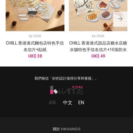
by
Chiill
by
Chiill
CHIILL 香港港式麵包店特色手信
CHIILL 香港港式甜品店糖水店糖
名信片+貼紙
水舖特色手信名信片+10張防水
HK$ 38
HK$ 49
貼紙
我們相信「好的設計值得分享和發掘」。
中文
EN
語言
關於 HKHANDS