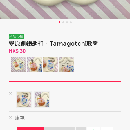
尚餘少量
💛原創鎖匙扣 - Tamagotchi款💛
HK$ 30
庫存:
--