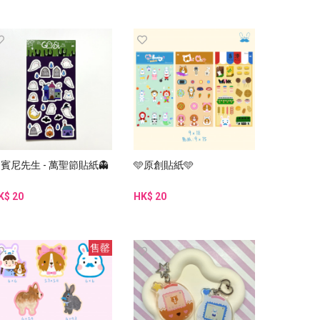
賓尼先生 - 萬聖節貼紙👻
🩵原創貼紙🩵
K$ 20
HK$ 20
售罄