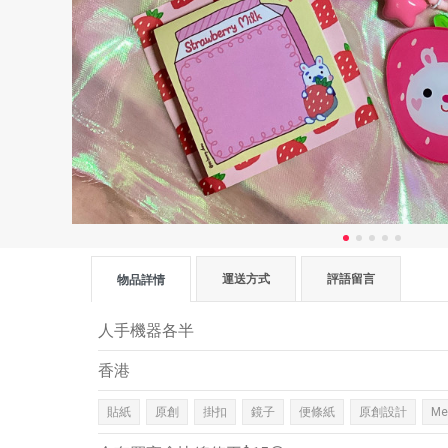
運送方式
評語留言
物品詳情
人手機器各半
香港
貼紙
原創
掛扣
鏡子
便條紙
原創設計
M