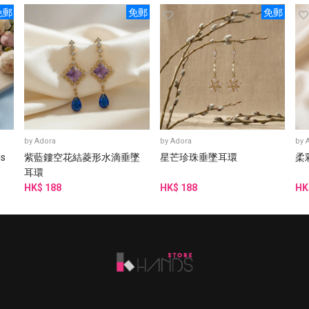
免郵
免郵
免郵
by
Adora
by
Adora
by
gs
紫藍鏤空花結菱形水滴垂墜
星芒珍珠垂墜耳環
柔
耳環
HK$ 188
HK$ 188
HK