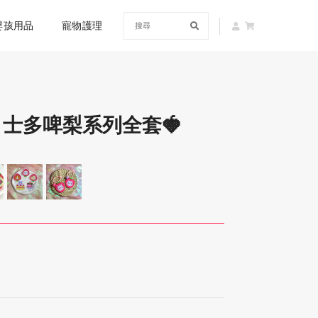
嬰孩用品
寵物護理
- 士多啤梨系列全套🍓