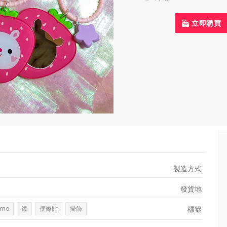
立即購買
製造方式
發貨地
emo
鏡
便條貼
掛飾
標籤