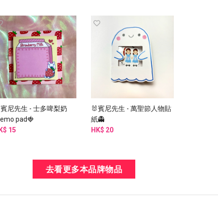
賓尼先生 - 士多啤梨奶
🐰賓尼先生 - 萬聖節人物貼
emo pad🍓
紙👻
K$ 15
HK$ 20
去看更多本品牌物品