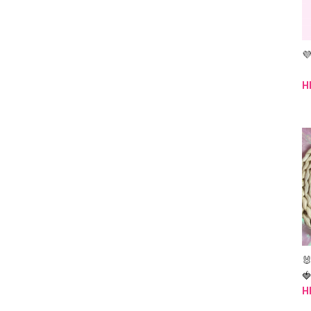

H


H