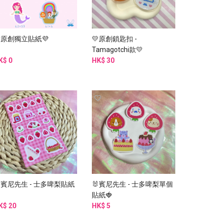
原創獨立貼紙💜
💛原創鎖匙扣 -
Tamagotchi款💛
K$ 0
HK$ 30
賓尼先生 - 士多啤梨貼紙
🐰賓尼先生 - 士多啤梨單個

貼紙🍓
K$ 20
HK$ 5