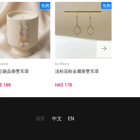
免郵
免郵
Adora
by
Adora
by
Adora
彩菱晶垂墜耳環
淡粉花框金屬垂墜耳環
藍綠金邊水
$ 188
HK$ 178
HK$ 188
語言
中文
EN