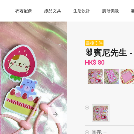
衣著配飾
紙品文具
生活設計
肌研美妝
最後 3 件
🐰賓尼先生 
HK$ 80
庫存:
--