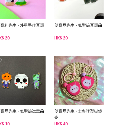
賓利先生 - 外星手作耳環
🐰賓尼先生 - 萬聖節耳環👻

K$ 20
HK$ 20
賓尼先生 - 萬聖節襟章👻
🐰賓尼先生 - 士多啤梨掛鏡
🍓
K$ 10
HK$ 40