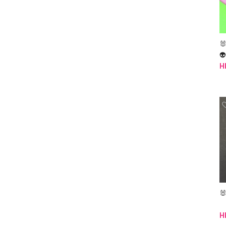


H

H