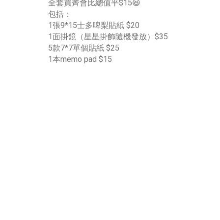
全套買齊會比總值平$15😆
包括：
1張9*15士多啤梨貼紙 $20
1面掛鏡（星星掛飾隨機發放）$35
5款7*7單個貼紙 $25
1本memo pad $15