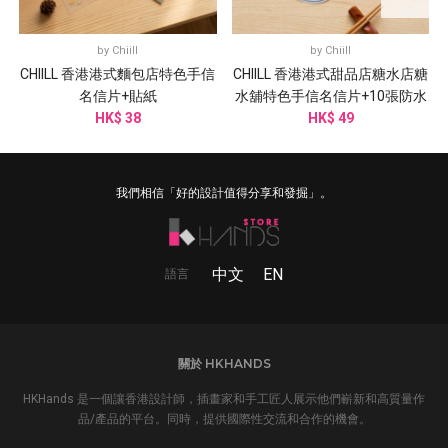
by
Chiill
by
Chiill
CHIILL 香港港式麵包店特色手信
CHIILL 香港港式甜品店糖水店糖
名信片+貼紙
水舖特色手信名信片+10張防水
HK$ 38
HK$ 49
貼紙
我們相信「好的設計值得分享和發掘」。
中文
EN
語言
關於 HKHANDS
HKHands 是一個讓香港設計師，插畫家和手工匠人展示他們嶄新和高質量作
品/產品的平台。同時，提供國際性交流和合作的機會。