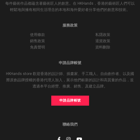
每件藝術作品都蘊含著藝術匠人的創意。在 HKHands，香港的藝術匠人們可以
輕鬆地與擁有相同生活理念的本地和海外愛好者分享他們的創意和技術。
服務政策
使用條款
私隱政策
銷售政策
退貨政策
免責聲明
資料刪除
申請品牌帳號
HKHands store 歡迎香港的設計師、插畫家、手工職人、自由創作者、以及國
際原創品牌授權的香港代理人加入，展示他們嶄新的設計和高質量的作品，並
透過本平台經營、推廣、銷售、及建立品牌。
申請品牌帳號
聯絡我們