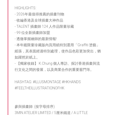
HIGHLIGHTS:
- 2026年最值得推薦的插畫刊物
- 收編香港及全球插畫大神作品
- TALENT 插畫師 124 人作品限量珍藏
- 99 位全新插畫師加盟
- 透徹掌握繪師的最新情報!
- 本年鑑限量珍藏版內頁用紙特別選用「Graffiti 塗藝」
紙張，其表面經過特別處理，使作品色彩更加突出，猶
如躍然於紙上。
- 【獨家收錄】 K.Chung 個人專訪、探討香港插畫與流
行文化之間的發展，以及商業合作的重要竅門等。
HASHTAG: #ILLUSMONTAGE #HKHANDS
#FEELTHEILLUSTRATIONOFHK
參與插畫師: (按字母排序)
3MIN ATELIER LIMITED / 5厘米鐵道 / A LITTLE