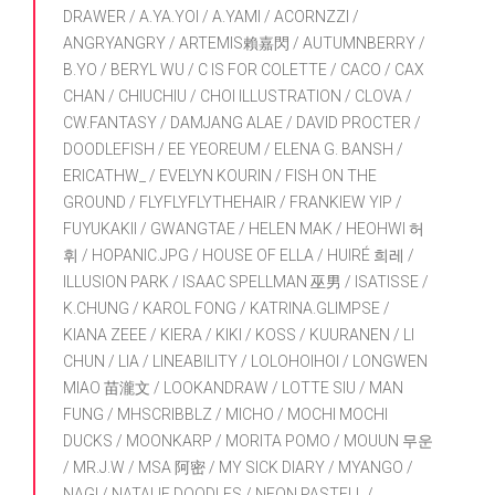
DRAWER / A.YA.YOI / A.YAMI / ACORNZZI /
ANGRYANGRY / ARTEMIS賴嘉閃 / AUTUMNBERRY /
B.YO / BERYL WU / C IS FOR COLETTE / CACO / CAX
CHAN / CHIUCHIU / CHOI ILLUSTRATION / CLOVA /
CW.FANTASY / DAMJANG ALAE / DAVID PROCTER /
DOODLEFISH / EE YEOREUM / ELENA G. BANSH /
ERICATHW_ / EVELYN KOURIN / FISH ON THE
GROUND / FLYFLYFLYTHEHAIR / FRANKIEW YIP /
FUYUKAKII / GWANGTAE / HELEN MAK / HEOHWI 허
휘 / HOPANIC.JPG / HOUSE OF ELLA / HUIRÉ 희레 /
ILLUSION PARK / ISAAC SPELLMAN 巫男 / ISATISSE /
K.CHUNG / KAROL FONG / KATRINA.GLIMPSE /
KIANA ZEEE / KIERA / KIKI / KOSS / KUURANEN / LI
CHUN / LIA / LINEABILITY / LOLOHOIHOI / LONGWEN
MIAO 苗瀧文 / LOOKANDRAW / LOTTE SIU / MAN
FUNG / MHSCRIBBLZ / MICHO / MOCHI MOCHI
DUCKS / MOONKARP / MORITA POMO / MOUUN 무운
/ MR.J.W / MSA 阿密 / MY SICK DIARY / MYANGO /
NAGI / NATALIE DOODLES / NEON.PASTELL /