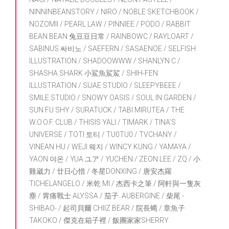
NINNINBEANSTORY / NIRO / NOBLE SKETCHBOOK /
NOZOMII / PEARL LAW / PINNIEE / PODO / RABBIT
BEAN BEAN 兔豆豆日常 / RAINBOWC / RAYLOART /
SABINUS 싸비노 / SAEFERN / SASAENOE / SELFISH
ILLUSTRATION / SHADOOWWW / SHANLYN C /
SHASHA SHARK 小鯊魚鯊鯊 / SHIH-FEN
ILLUSTRATION / SIJAE STUDIO / SLEEPYBEEE /
SMILE STUDIO / SNOWY OASIS / SOUL IN GARDEN /
SUN FU SHY / SURATUCK / TABI MIRUTEA / THE
W.O.O.F. CLUB / THISIS YALI / TIMARK / TINA’S
UNIVERSE / TOTI 토티 / TU0TU0 / TVCHANY /
VINEAN HU / WEJI 웨지 / WINCY KUNG / YAMAYA /
YAON 야온 / YUA ユア / YUCHEN / ZEON LEE / ZQ / 小
雞崴力 / 廿日心惜 / 冬星DONXING / 唐安杰羅
TICHELANGELO / 米乾 MI / 杰西卡之筆 / 阿軒與一隻灰
塵 / 胃痛戰士 ALYSSA / 茄子. AUBERGINE / 柴尾 -
SHIBAO- / 起司貝爾 CHIIZ BEAR / 院長蝿 / 章魚子
TAKOKO / 傑克在箱子裡 / 飯團家家SHERRY