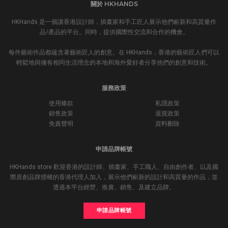
關於 HKHANDS
HKHands 是一個讓香港設計師，插畫家和手工匠人展示他們嶄新和高質量作
品/產品的平台。同時，提供國際性交流和合作的機會。
每件藝術作品都蘊含著藝術匠人的創意。在 HKHands，香港的藝術匠人們可以
輕鬆地與擁有相同生活理念的本地和海外愛好者分享他們的創意和技術。
服務政策
使用條款
私隱政策
銷售政策
退貨政策
免責聲明
資料刪除
申請品牌帳號
HKHands store 歡迎香港的設計師、插畫家、手工職人、自由創作者、以及國
際原創品牌授權的香港代理人加入，展示他們嶄新的設計和高質量的作品，並
透過本平台經營、推廣、銷售、及建立品牌。
申請品牌帳號