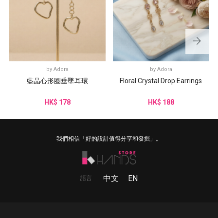
by
Adora
by
Adora
藍晶心形圈垂墜耳環
Floral Crystal Drop Earrings
HK$ 178
HK$ 188
我們相信「好的設計值得分享和發掘」。
中文
EN
語言