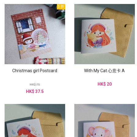
5 折
Christmas girl Postcard
With My Cat 心意卡 A
HK$ 20
HK$ 75
HK$ 37.5