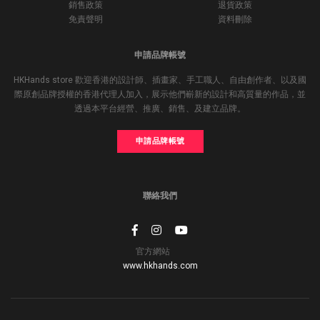
銷售政策
退貨政策
免責聲明
資料刪除
申請品牌帳號
HKHands store 歡迎香港的設計師、插畫家、手工職人、自由創作者、以及國
際原創品牌授權的香港代理人加入，展示他們嶄新的設計和高質量的作品，並
透過本平台經營、推廣、銷售、及建立品牌。
申請品牌帳號
聯絡我們
官方網站
www.hkhands.com