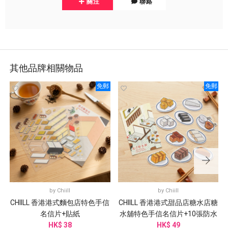
關注
聯絡
其他品牌相關物品
免郵
免郵
by
Chiill
by
Chiill
CHIILL 香港港式麵包店特色手信
CHIILL 香港港式甜品店糖水店糖
名信片+貼紙
水舖特色手信名信片+10張防水
HK$ 38
HK$ 49
貼紙