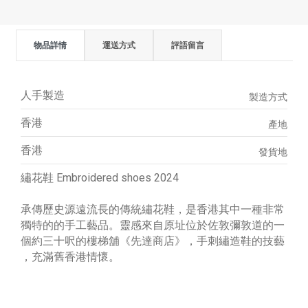
物品詳情
運送方式
評語留言
人手製造
製造方式
香港
產地
香港
發貨地
繡花鞋 Embroidered shoes 2024
承傳歷史源遠流長的傳統繡花鞋，是香港其中一種非常
獨特的的手工藝品。靈感來自原址位於佐敦彌敦道的一
個約三十呎的樓梯舖《先達商店》，手刺繡造鞋的技藝
，充滿舊香港情懷。