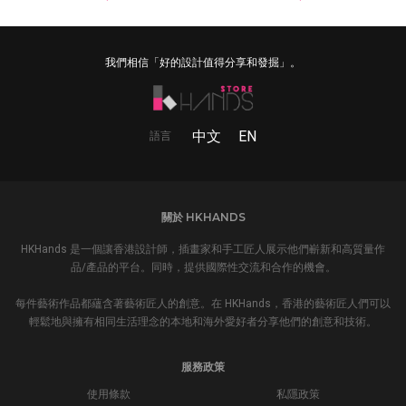
我們相信「好的設計值得分享和發掘」。
中文
EN
語言
關於 HKHANDS
HKHands 是一個讓香港設計師，插畫家和手工匠人展示他們嶄新和高質量作
品/產品的平台。同時，提供國際性交流和合作的機會。
每件藝術作品都蘊含著藝術匠人的創意。在 HKHands，香港的藝術匠人們可以
輕鬆地與擁有相同生活理念的本地和海外愛好者分享他們的創意和技術。
服務政策
使用條款
私隱政策