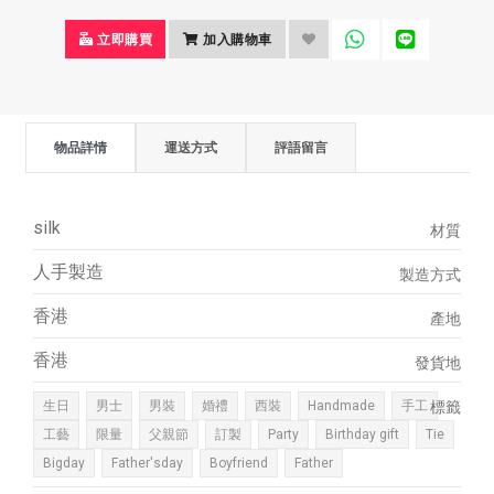
立即購買
加入購物車
物品詳情
運送方式
評語留言
silk
材質
人手製造
製造方式
香港
產地
香港
發貨地
生日
男士
男裝
婚禮
西裝
Handmade
手工
標籤
工藝
限量
父親節
訂製
Party
Birthday gift
Tie
Bigday
Father'sday
Boyfriend
Father