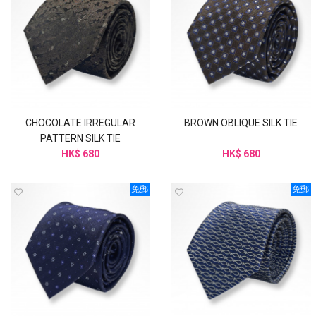
CHOCOLATE IRREGULAR
BROWN OBLIQUE SILK TIE
PATTERN SILK TIE
HK$ 680
HK$ 680
免郵
免郵