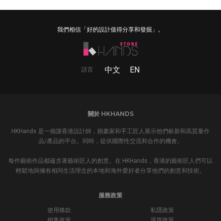
我們相信「好的設計值得分享和發掘」。
中文
EN
語言
關於 HKHANDS
HKHands 是一個讓香港設計師，插畫家和手工匠人展示他們嶄新和高質量作
品/產品的平台。同時，提供國際性交流和合作的機會。
每件藝術作品都蘊含著藝術匠人的創意。在 HKHands，香港的藝術匠人們可以
輕鬆地與擁有相同生活理念的本地和海外愛好者分享他們的創意和技術。
服務政策
使用條款
私隱政策
銷售政策
退貨政策