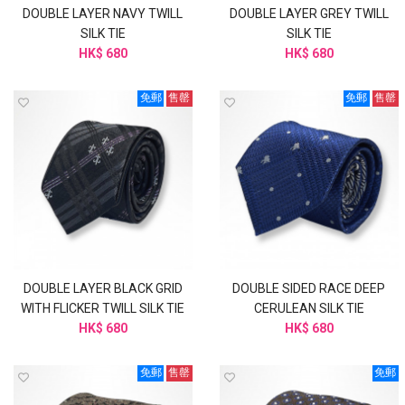
DOUBLE LAYER NAVY TWILL
DOUBLE LAYER GREY TWILL
SILK TIE
SILK TIE
HK$ 680
HK$ 680
免郵
售罄
免郵
售罄
DOUBLE LAYER BLACK GRID
DOUBLE SIDED RACE DEEP
WITH FLICKER TWILL SILK TIE
CERULEAN SILK TIE
HK$ 680
HK$ 680
免郵
售罄
免郵