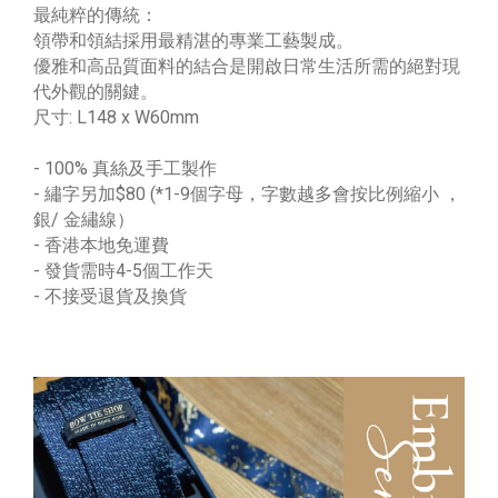
最純粹的傳統：
領帶和領結採用最精湛的專業工藝製成。
優雅和高品質面料的結合是開啟日常生活所需的絕對現
代外觀的關鍵。
尺寸: L148 x W60mm
- 100% 真絲及手工製作
- 繡字另加$80 (*1-9個字母，字數越多會按比例縮小 ，
銀/ 金繡線）
- 香港本地免運費
- 發貨需時4-5個工作天
- 不接受退貨及換貨