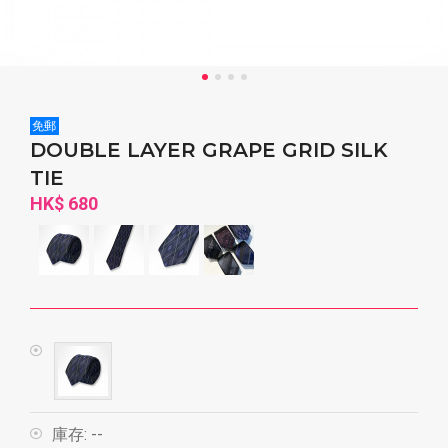
免郵
DOUBLE LAYER GRAPE GRID SILK
TIE
HK$ 680
庫存:
--