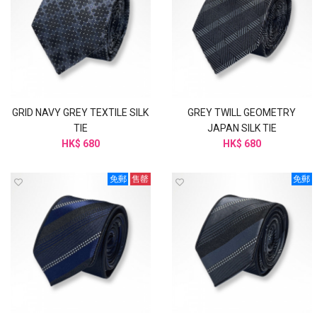
GRID NAVY GREY TEXTILE SILK
GREY TWILL GEOMETRY
TIE
JAPAN SILK TIE
HK$ 680
HK$ 680
免郵
售罄
免郵