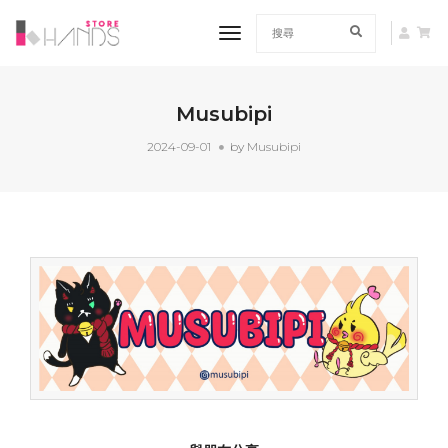
toggle navigation
Musubipi
2024-09-01
by
Musubipi