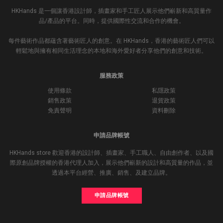
HKHands 是一個讓香港設計師，插畫家和手工匠人展示他們嶄新和高質量作
品/產品的平台。同時，提供國際性交流和合作的機會。
每件藝術作品都蘊含著藝術匠人的創意。在 HKHands，香港的藝術匠人們可以
輕鬆地與擁有相同生活理念的本地和海外愛好者分享他們的創意和技術。
服務政策
使用條款
私隱政策
銷售政策
退貨政策
免責聲明
資料刪除
申請品牌帳號
HKHands store 歡迎香港的設計師、插畫家、手工職人、自由創作者、以及國
際原創品牌授權的香港代理人加入，展示他們嶄新的設計和高質量的作品，並
透過本平台經營、推廣、銷售、及建立品牌。
申請品牌帳號