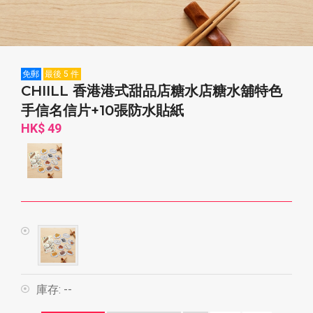
免郵
最後 5 件
CHIILL 香港港式甜品店糖水店糖水舖特色
手信名信片+10張防水貼紙
HK$ 49
庫存:
--