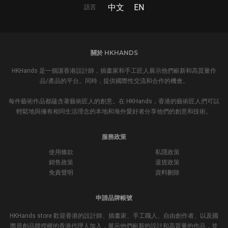
中文
EN
語言
關於 HKHANDS
HKHands 是一個讓香港設計師，插畫家和手工匠人展示他們嶄新和高質量作
品/產品的平台。同時，提供國際性交流和合作的機會。
每件藝術作品都蘊含著藝術匠人的創意。在 HKHands，香港的藝術匠人們可以
輕鬆地與擁有相同生活理念的本地和海外愛好者分享他們的創意和技術。
服務政策
使用條款
私隱政策
銷售政策
退貨政策
免責聲明
資料刪除
申請品牌帳號
HKHands store 歡迎香港的設計師、插畫家、手工職人、自由創作者、以及國
際原創品牌授權的香港代理人加入，展示他們嶄新的設計和高質量的作品，並