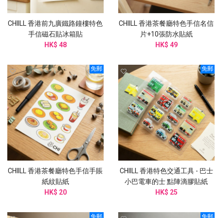
CHIILL 香港前九廣鐵路鐘樓特色
CHIILL 香港茶餐廳特色手信名信
手信磁石貼冰箱貼
片+10張防水貼紙
HK$ 48
HK$ 49
免郵
免郵
CHIILL 香港茶餐廳特色手信手賬
CHIILL 香港特色交通工具 - 巴士
紙紋貼紙
小巴電車的士 點陣滴膠貼紙
HK$ 20
HK$ 25
免郵
免郵