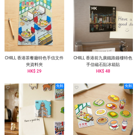
CHIILL 香港茶餐廳特色手信文件
CHIILL 香港前九廣鐵路鐘樓特色
夾資料夾
手信磁石貼冰箱貼
HK$ 29
HK$ 48
免郵
免郵