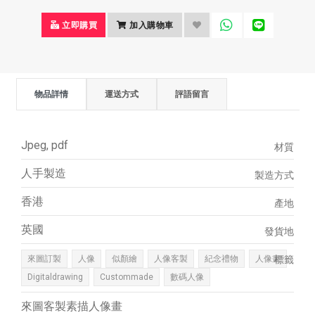
立即購買
加入購物車
物品詳情
運送方式
評語留言
Jpeg, pdf
材質
人手製造
製造方式
香港
產地
英國
發貨地
來圖訂製
人像
似顏繪
人像客製
紀念禮物
人像畫
標籤
Digitaldrawing
Custommade
數碼人像
來圖客製素描人像畫