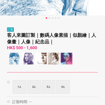
訂製
客人來圖訂製｜數碼人像素描｜似顏繪｜人
像畫｜人像｜紀念品｜
HK$ 500 - 1,600
1人
2人
3人
4人
訂製時間:
--