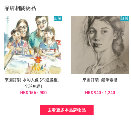
品牌相關物品
訂製
訂製
來圖訂製-水彩人像 (不連畫框。
來圖訂製- 鉛筆素描
全球免運)
HK$ 156 - 900
HK$ 940 - 1,240
去看更多本品牌物品