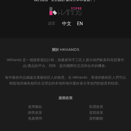
中文
EN
語言
關於 HKHANDS
HKHands 是一個讓香港設計師，插畫家和手工匠人展示他們嶄新和高質量作
品/產品的平台。同時，提供國際性交流和合作的機會。
每件藝術作品都蘊含著藝術匠人的創意。在 HKHands，香港的藝術匠人們可以
輕鬆地與擁有相同生活理念的本地和海外愛好者分享他們的創意和技術。
服務政策
使用條款
私隱政策
銷售政策
退貨政策
免責聲明
資料刪除