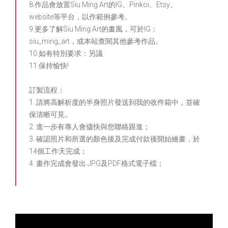
8.作品會放置Siu Ming Art的IG、Pinkoi、Etsy、
website等平台，以作範例參考。
9.更多了解Siu Ming Art的畫風，可於IG：
siu_ming_art，或本站查閱其他參考作品。
10.如有特別要求：另議
11.保持愉快!
訂製流程：
1. 請將高解析度的半身照片發送到我的收件箱中，並確
保清晰可見。
2. 進一步有專人會儘快與您聯絡跟進；
3. 確認照片和所選的顏色後及完成付款後開始繪畫，於
14個工作天完成；
4. 畫作完成會發出 JPG及PDF格式電子檔；