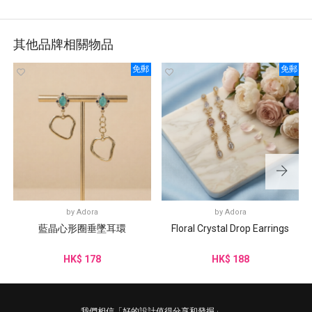
其他品牌相關物品
免郵
免郵
by
Adora
by
Adora
藍晶心形圈垂墜耳環
Floral Crystal Drop Earrings
HK$ 178
HK$ 188
我們相信「好的設計值得分享和發掘」。