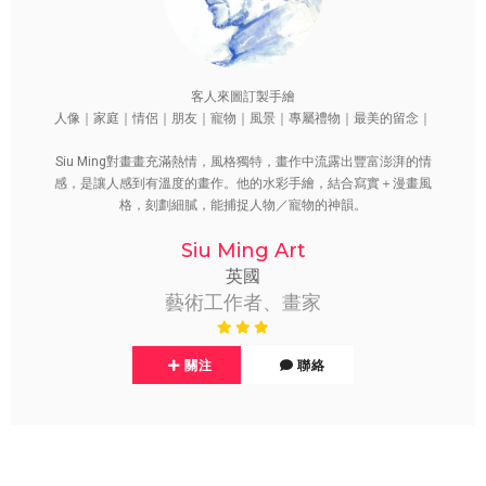
客人來圖訂製手繪
人像｜家庭｜情侶｜朋友｜寵物｜風景｜專屬禮物｜最美的留念｜
Siu Ming對畫畫充滿熱情，風格獨特，畫作中流露出豐富澎湃的情
感，是讓人感到有溫度的畫作。他的水彩手繪，結合寫實＋漫畫風
格，刻劃細膩，能捕捉人物／寵物的神韻。
Siu Ming Art
英國
藝術工作者、畫家
關注
聯絡