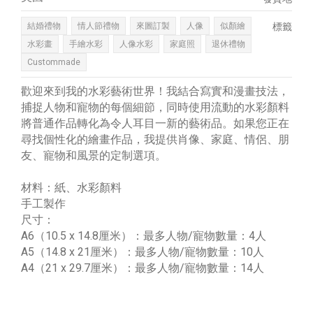
結婚禮物
情人節禮物
來圖訂製
人像
似顏繪
標籤
水彩畫
手繪水彩
人像水彩
家庭照
退休禮物
Custommade
歡迎來到我的水彩藝術世界！我結合寫實和漫畫技法，
捕捉人物和寵物的每個細節，同時使用流動的水彩顏料
將普通作品轉化為令人耳目一新的藝術品。如果您正在
尋找個性化的繪畫作品，我提供肖像、家庭、情侶、朋
友、寵物和風景的定制選項。
材料：紙、水彩顏料
手工製作
尺寸：
A6（10.5 x 14.8厘米）：最多人物/寵物數量：4人
A5（14.8 x 21厘米）：最多人物/寵物數量：10人
A4（21 x 29.7厘米）：最多人物/寵物數量：14人