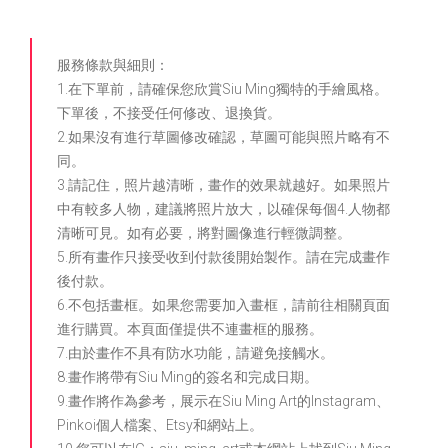
服務條款與細則：
1.在下單前，請確保您欣賞Siu Ming獨特的手繪風格。
下單後，不接受任何修改、退換貨。
2.如果沒有進行草圖修改確認，草圖可能與照片略有不
同。
3.請記住，照片越清晰，畫作的效果就越好。如果照片
中有較多人物，建議將照片放大，以確保每個4.人物都
清晰可見。如有必要，將對圖像進行輕微調整。
5.所有畫作只接受收到付款後開始製作。請在完成畫作
後付款。
6.不包括畫框。如果您需要加入畫框，請前往相關頁面
進行購買。本頁面僅提供不連畫框的服務。
7.由於畫作不具有防水功能，請避免接觸水。
8.畫作將帶有Siu Ming的簽名和完成日期。
9.畫作將作為參考，展示在Siu Ming Art的Instagram、
Pinkoi個人檔案、Etsy和網站上。