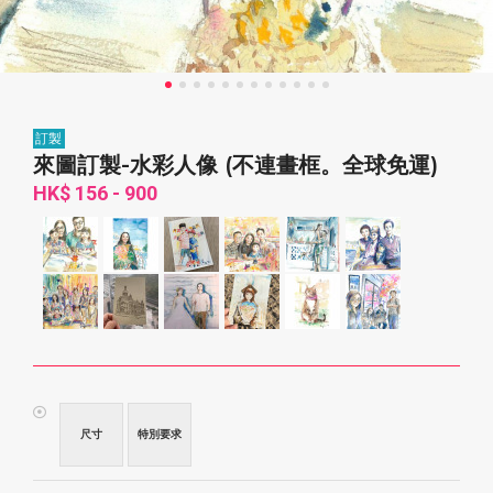
訂製
來圖訂製-水彩人像 (不連畫框。全球免運)
HK$ 156 - 900
尺寸
特別要求