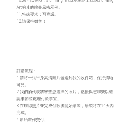
10.您可以在IG：siu_ming_art或本網站上找到Siu Ming
Art的其他繪畫風格示例。
11.特殊要求：可商議。
12.請保持微笑！
訂購流程：
1.請將一張半身高清照片發送到我的收件箱，保持清晰
可見。
2.我們的代表將審查您選擇的照片，然後與您聯繫以確
認細節並處理付款事宜。
3.在確認照片並完成付款後開始繪製，繪製將在14天內
完成。
4.原始畫作交付。