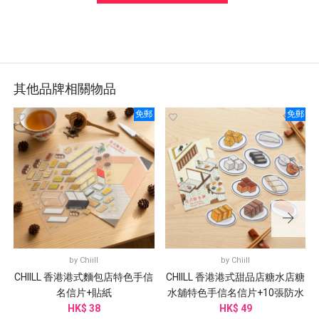
其他品牌相關物品
免郵
免郵
by
Chiill
by
Chiill
CHIILL 香港港式麵包店特色手信
CHIILL 香港港式甜品店糖水店糖
名信片+貼紙
水舖特色手信名信片+10張防水
HK$ 38
HK$ 49
貼紙