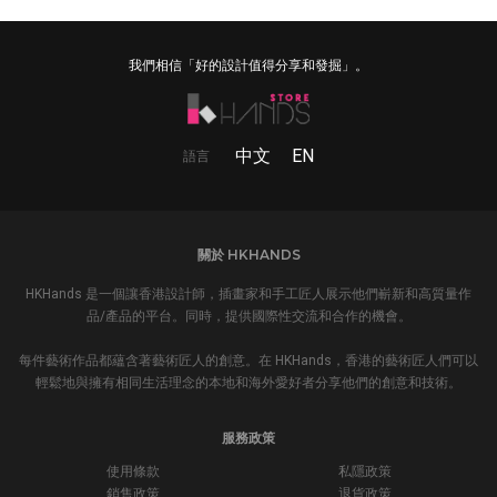
我們相信「好的設計值得分享和發掘」。
中文
EN
語言
關於 HKHANDS
HKHands 是一個讓香港設計師，插畫家和手工匠人展示他們嶄新和高質量作
品/產品的平台。同時，提供國際性交流和合作的機會。
每件藝術作品都蘊含著藝術匠人的創意。在 HKHands，香港的藝術匠人們可以
輕鬆地與擁有相同生活理念的本地和海外愛好者分享他們的創意和技術。
服務政策
使用條款
私隱政策
銷售政策
退貨政策