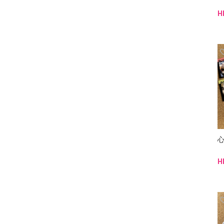
H
心
H