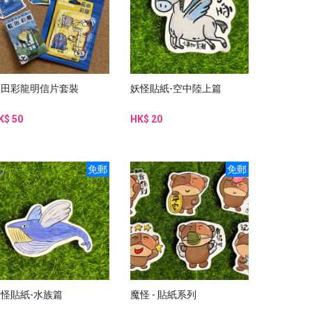
藍田彩龍明信片套裝
妖怪貼紙-空中陸上篇
K$ 50
HK$ 20
免郵
免郵
妖怪貼紙-水族篇
魔怪 - 貼紙系列