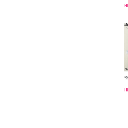
H
怪
H