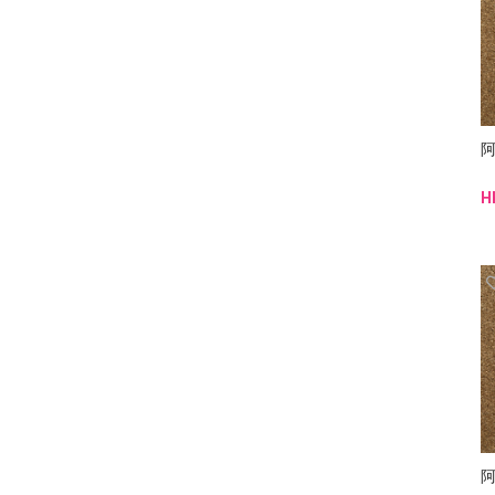
阿
H
阿