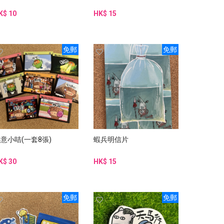
K$ 10
HK$ 15
免郵
免郵
意小咭(一套8張)
蝦兵明信片
K$ 30
HK$ 15
免郵
免郵