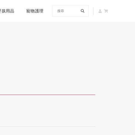
嬰孩用品
寵物護理