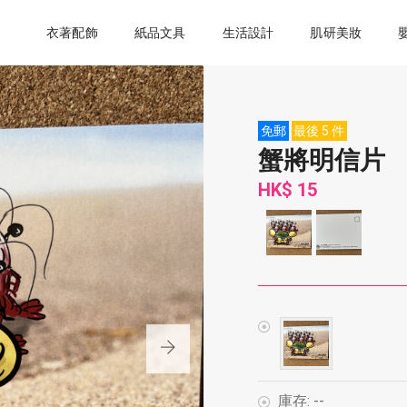
衣著配飾
紙品文具
生活設計
肌研美妝
免郵
最後 5 件
蟹將明信片
HK$ 15
庫存:
--