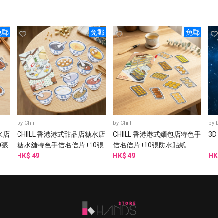
免郵
免郵
免郵
by
Chiill
by
Chiill
by
水店
CHIILL 香港港式甜品店糖水店
CHIILL 香港港式麵包店特色手
3D
0張
糖水舖特色手信名信片+10張
信名信片+10張防水貼紙
防水貼紙
HK$ 49
HK$ 49
HK