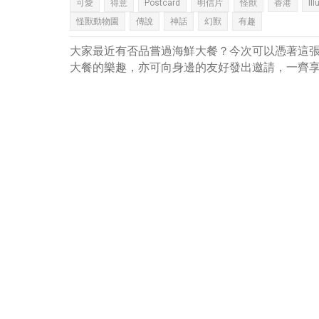
可愛
得意
Postcard
明信片
怪獸
香港
Ill
怪獸動物園
傳說
神話
幻獸
有趣
大家最近有否品嘗過海鮮大餐？今次可以憑著這
大餐的樂趣，亦可向身邊的友好發出邀請，一齊