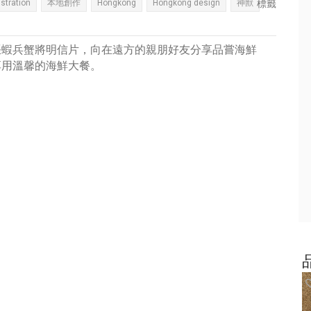
ustration
本地創作
Hongkong
Hongkong design
神獸
標籤
張蝦兵蟹將明信片，向在遠方的親朋好友分享品嘗海鮮
享用溫馨的海鮮大餐。