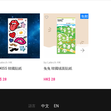
免郵
Latech HK
by
Latech HK
by
Latech HK
 KISS 韓國貼紙
兔兔 韓國绒面貼紙
阿豬媽與韓
貼紙
$ 28
HK$ 28
HK$ 15
語言
中文
EN