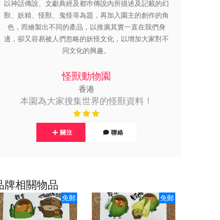
以神話傳說、文獻典經及都巿傳說內所描述及記載的幻
獸、妖精、怪獸、鬼怪等為題，再加入園主的創作的角
色，而繪製出不同的產品，以推廣其實一直在我們身
邊，卻又容易被人們忽略的妖怪文化，以增加大家對不
同文化的興趣。
怪獸動物園
香港
本園為大家搜集世界的怪獸資料！
關注
聯絡
品牌相關物品
免郵
免郵