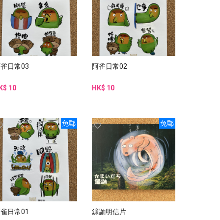
雀日常03
阿雀日常02
K$ 10
HK$ 10
免郵
免郵
雀日常01
鐮鼬明信片