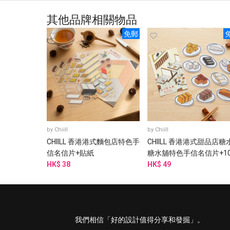
其他品牌相關物品
免郵
by
Chiill
by
Chiill
CHIILL 香港港式麵包店特色手
CHIILL 香港港式甜品店糖
信名信片+貼紙
糖水舖特色手信名信片+1
HK$ 38
防水貼紙
HK$ 49
我們相信「好的設計值得分享和發掘」。