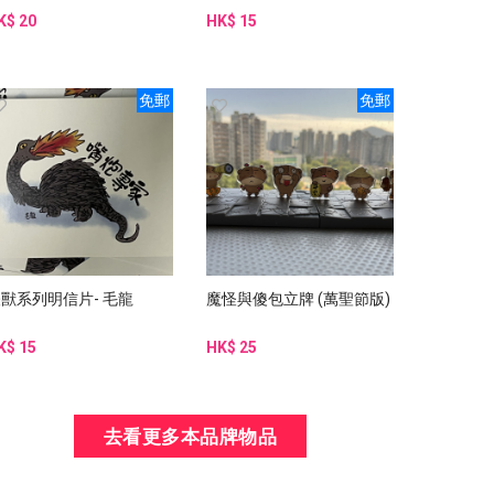
K$ 20
HK$ 15
免郵
免郵
獸系列明信片- 毛龍
魔怪與傻包立牌 (萬聖節版)
K$ 15
HK$ 25
去看更多本品牌物品